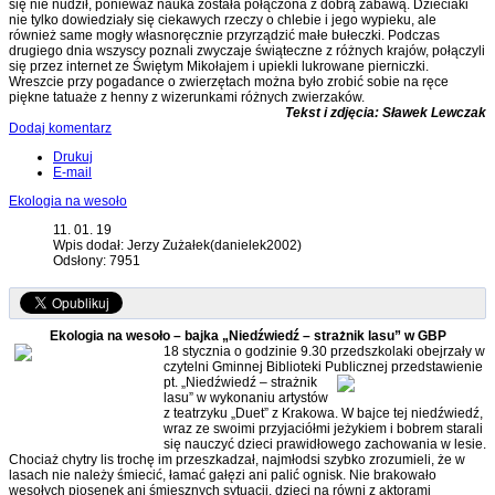
się nie nudził, ponieważ nauka została połączona z dobrą zabawą. Dzieciaki
nie tylko dowiedziały się ciekawych rzeczy o chlebie i jego wypieku, ale
również same mogły własnoręcznie przyrządzić małe bułeczki. Podczas
drugiego dnia wszyscy poznali zwyczaje świąteczne z różnych krajów, połączyli
się przez internet ze Świętym Mikołajem i upiekli lukrowane pierniczki.
Wreszcie przy pogadance o zwierzętach można było zrobić sobie na ręce
piękne tatuaże z henny z wizerunkami różnych zwierzaków.
Tekst i zdjęcia: Sławek Lewczak
Dodaj komentarz
Drukuj
E-mail
Ekologia na wesoło
11. 01. 19
Wpis dodał: Jerzy Zużałek(danielek2002)
Odsłony: 7951
Ekologia na wesoło – bajka „Niedźwiedź – strażnik lasu” w GBP
18 stycznia o godzinie 9.30 przedszkolaki obejrzały w
czytelni Gminnej Biblioteki Publicznej przedstawienie
pt.
„Niedźwiedź – strażnik
lasu” w wykonaniu artystów
z teatrzyku „Duet” z Krakowa. W bajce tej niedźwiedź,
wraz ze swoimi przyjaciółmi jeżykiem i bobrem starali
się nauczyć dzieci prawidłowego zachowania w lesie.
Chociaż chytry lis trochę im przeszkadzał, najmłodsi szybko zrozumieli, że w
lasach nie należy śmiecić, łamać gałęzi ani palić ognisk. Nie brakowało
wesołych piosenek ani śmiesznych sytuacji, dzieci na równi z aktorami