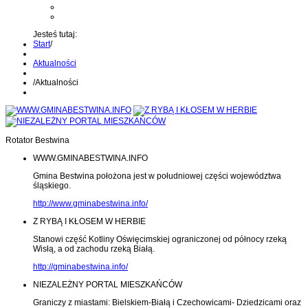
Kontakt z administratorem
Wyślij wiadomość na Alert24
Jesteś tutaj:
Start
/
Aktualności
/
Aktualności
Rotator Bestwina
WWW.GMINABESTWINA.INFO
Gmina Bestwina położona jest w południowej części województwa
śląskiego.
http://www.gminabestwina.info/
Z RYBĄ I KŁOSEM W HERBIE
Stanowi część Kotliny Oświęcimskiej ograniczonej od północy rzeką
Wisłą, a od zachodu rzeką Białą.
http://gminabestwina.info/
NIEZALEŻNY PORTAL MIESZKAŃCÓW
Graniczy z miastami: Bielskiem-Białą i Czechowicami- Dziedzicami oraz