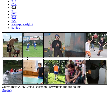
616
617
618
619
620
621
622
Następny artykuł
koniec
Copyright © 2026 Gmina Bestwina - www.gminabestwina.info
Do góry