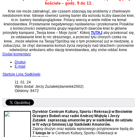
kościele – godz. 9 do 13.
Krwi nie może zabraknąć, ale czasem zdarzają się problemy z chwilowym
niedoborem krwi. Istnieje również szereg barier dla wzrostu liczby dawców krwi,
m.in. bariery światopoglądowe. Polacy wierzą w wiele mitów na temat
krwiodawstwa. Przełamanie negatywnego nastawienia i przekonanie Polaków
o konieczności zwiększenia grupy regularnych dawców krwi to główne
priorytety kampanii „Twoja krew – Moje życie”. Kliknij
TUTAJ
aby przekonać się,
ze oddawanie krwi to nic strasznego, a przecież tylu chorych czeka na
krew....może właśnie na Twoją?Spróbuj się o tym przekonać już w niedzielę, a
zobaczysz, że chęć darowania komuś życia zwycięży nad strachem i ponownie
odwiedzisz ambulans albo stację krwiodawstwa, aby znów oddać krew.
Dodaj komentarz
Drukuj
E-mail
Startuje Liga Siatkówki
11. 01. 24
Wpis dodał: Jerzy Zużałek(danielek2002)
Odsłony: 8472
Dyrektor Centrum Kultury, Sportu i Rekreacji w Bestwinie
Grzegorz Boboń oraz radni Andrzej Wojtyła i Jerzy
Zużałek zapraszają amatorów gry w siatkówkę do udziału
w IV edycji Gminnej Ligi Siatkówki Amatorów.
Zapisy drużyn oraz wpłata wpisowego przyjmowane będą do
7 lutego br
w Centrum Kultury, Sportu i Rekreacji w