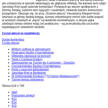
fragment, detal charakterystyczny dla danej budowli,
ale uchwycony w sposób skłaniający do głębszej refleksji. Na kanwie tych zdjęć
Jarosław Kret oparł autorski komentarz. Poświęcił go swoim spotkaniom z
Ziemią Świętą, ludziom tam żyjącym i osobistym, niekiedy bardzo śmiesznym
przygodom. Okazuje się, że przy „Ścianie płaczu” nieuważny fotograf może
oberwać w głowę świętą księgą, surowy ortodoksyjny mnich lubi sobie pograć
w wolnych chwilach w „węża” na telefonie komórkowym, a strusie jajka
zdobiące lampy oliwne mają cel praktyczny – są przeszkodą dla szczurów
wyjadających zawartość lampek.
Czytaj więcej w rozwinięciu:
Dodaj komentarz
Czytaj więcej
Wybory sołtysa w Janowicach
Finał akcji Służby Charytatywnej
Orkiestra zaprasza na koncert
Ferie z Centrum Kultury
Zaproszenie na Turniej do Czechowic - Dziedzic
Chrześcijańska Służba Charytatywna
Ferie z naszymi bibliotekami
Jarosław Kret w Bestwinie
IX Ogólnopolski Konkurs O Palmę Wielkanocną
Turniej tenisa stołowego
Strona 618 z 795
start
Poprzedni artykuł
613
614
615