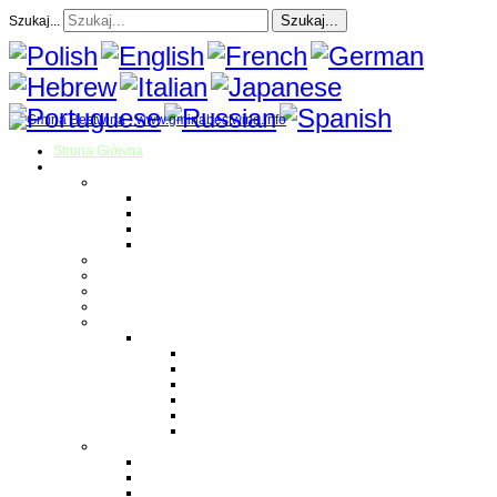
Szukaj...
Szukaj...
Strona Główna
O gminie
Sołectwa
Bestwina
Bestwinka
Janowice
Kaniów
Magazyn Gminny
Oświata
Kultura
Zdrowie
Sport
Liga Siatkówki
Regulamin Ligi
Składy drużyn
Terminarz rozgrywek
Tabela i wyniki
Blog uczestników Ligi
Siatkówka plażowa
Parafie
Bestwina
Bestwinka
Janowice