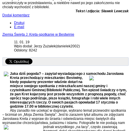
uczestniczyły w przedstawieniu, a niektóre nawet po jego zakończeniu nie
chciały wychodzić z biblioteki.
Tekst i zdjęcia: Sławek Lewczak
Dodaj komentarz
Drukuj
E-mail
Ziemia Święta J. Kreta-spotkanie w Bestwinie
11. 01. 19
Wpis dodał: Jerzy Zużałek(danielek2002)
Odsłony: 8242
Jaka dziś pogoda? – zapytał wysiadającego z samochodu Jarosława
Kreta przechodzący mieszkaniec Bestwiny,
kiedy popularny prezenter właśnie dotarł na
miejsce swojego spotkania z mieszkańcami naszej gminy i
czytelnikami Gminnej Biblioteki Publicznej. Ten epizod świadczy o tym,
że pan Kret kojarzony jest przede
wszystkim z prognozą pogody, choć
oprócz tego podróżuje, pisze książki, fotografuje i robi wiele innych
interesujących rzeczy. O swoich pasjach opowiadał 17 stycznia o
godzinie 17.00 w bibliotecznej czytelni.
Aby zanadto nie uciekać w dygresje, wybrano temat przewodni spotkania
– brzmiał on „Moja Ziemia Święta”. Jest to zarazem tytuł albumu ze zdjęciami
Jarosława Kreta z wypraw do Izraela i odwiedzania miejsc świętych dla
wyznawców chrześcijaństwa, judaizmu i islamu. Fotografie te nie podają nam
jednak wszystkiego „na tacy”, często
zawierają