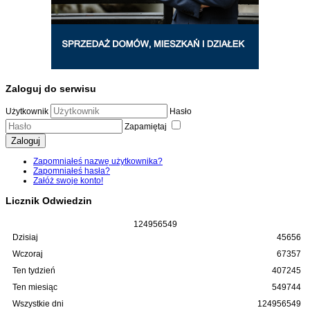
Zaloguj do serwisu
Użytkownik
Hasło
Zapamiętaj
Zaloguj
Zapomniałeś nazwę użytkownika?
Zapomniałeś hasła?
Załóż swoje konto!
Licznik Odwiedzin
1
2
4
9
5
6
5
4
9
Dzisiaj
45656
Wczoraj
67357
Ten tydzień
407245
Ten miesiąc
549744
Wszystkie dni
124956549