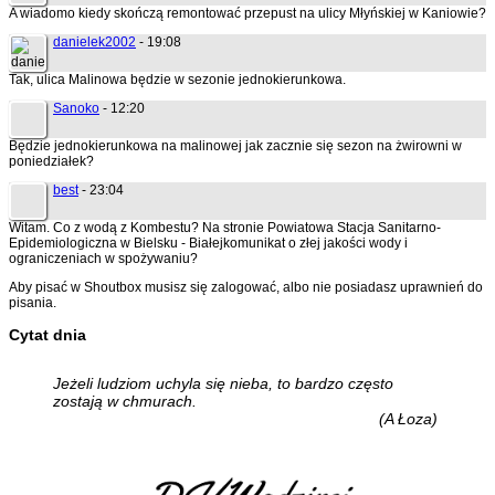
A wiadomo kiedy skończą remontować przepust na ulicy Młyńskiej w Kaniowie?
danielek2002
- 19:08
Tak, ulica Malinowa będzie w sezonie jednokierunkowa.
Sanoko
- 12:20
Będzie jednokierunkowa na malinowej jak zacznie się sezon na żwirowni w
poniedziałek?
best
- 23:04
Witam. Co z wodą z Kombestu? Na stronie Powiatowa Stacja Sanitarno-
Epidemiologiczna w Bielsku - Białejkomunikat o złej jakości wody i
ograniczeniach w spożywaniu?
Aby pisać w Shoutbox musisz się zalogować, albo nie posiadasz uprawnień do
pisania.
Cytat dnia
Jeżeli ludziom uchyla się nieba, to bardzo często
zostają w chmurach.
(A Łoza)