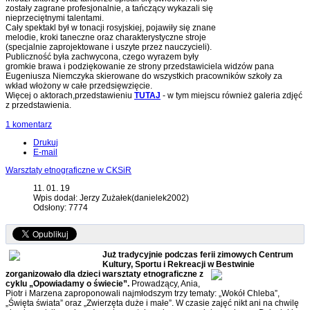
zostały zagrane profesjonalnie, a tańczący wykazali się
nieprzeciętnymi talentami.
Cały spektakl był w tonacji rosyjskiej, pojawiły się znane
melodie, kroki taneczne oraz charakterystyczne stroje
(specjalnie zaprojektowane i uszyte przez nauczycieli).
Publiczność była zachwycona, czego wyrazem były
gromkie brawa i podziękowanie ze strony przedstawiciela widzów pana
Eugeniusza Niemczyka skierowane do wszystkich pracowników szkoły za
wkład włożony w całe przedsięwzięcie.
Więcej o aktorach,przedstawieniu
TUTAJ
- w tym miejscu również galeria zdjęć
z przedstawienia.
1 komentarz
Drukuj
E-mail
Warsztaty etnograficzne w CKSiR
11. 01. 19
Wpis dodał: Jerzy Zużałek(danielek2002)
Odsłony: 7774
Już tradycyjnie podczas ferii zimowych Centrum
Kultury, Sportu i Rekreacji w Bestwinie
zorganizowało
dla dzieci warsztaty etnograficzne z
cyklu „Opowiadamy o świecie”.
Prowadzący, Ania,
Piotr i Marzena zaproponowali najmłodszym trzy tematy: „Wokół Chleba”,
„Święta świata” oraz „Zwierzęta duże i małe”. W czasie zajęć nikt ani na chwilę