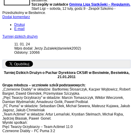
Bestwinie.
Szczegóły w zakładce
Gminna Liga Siatkówki – Regulamin.
Start Ligi – sobota, 12 luty, godz.9 - Zespół Szkolno -
Przedszkolny w Bestwince.
Dodaj komentarz
Drukuj
E-mail
Turniej dzikich drużyn
11. 01. 24
Wpis dodał: Jerzy Zużałek(danielek2002)
Odsłony: 10066
Turniej Dzikich Drużyn o Puchar Dyrektora CKSiR w Bestwinie, Bestwinka,
21.01.2011
Grupa młodsza – uczniowie szkół podstawowych:
„Czerwone Diabły” w składzie: Bartłomiej Ślosarczyk, Kacper Wojtowicz, Robert
Bargiel, Dawid Gleindek, Przemysław Szczypka.
„Pięć Twarzy Grzybiarzy” w składzie: Marcin Tomaszczyk, Wiktor Wieczorek,
Damian Wydmański, Amadeusz Golik, Paweł Podbiał.
„FC Puma” w składzie: Sebastian Olek, Michał Sewera, Mateusz Kujawa, Jakub
Jagosz, Jakub Chmielniak
„Team Actimel” w składzie: Artur Lemański, Krystian Stelmach, Michał Rąba,
Jędrzej Błasiak, Paweł Gonet.
Wyniki spotkań:
Pięć Twarzy Grzybiarzy – Team Actimel 11:0
Czerwone Diabły – FC Puma 3:2