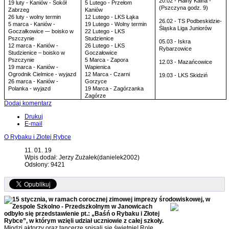
20.02 - Halny Kalna -
19 luty - Kaniów - Sokół
5 Lutego - Przełom
(Pszczyna godz. 9)
Zabrzeg
Kaniów
26 luty - wolny termin
12 Lutego - LKS Łąka
26.02 - TS Podbeskidzie-
5 marca - Kaniów -
19 Lutego - Wolny termin
Śląska Liga Juniorów
Goczałkowice –- boisko w
22 Lutego - LKS
Pszczynie
Studzienice
05.03 - Iskra
12 marca - Kaniów -
26 Lutego - LKS
Rybarzowice
Studzienice – boisko w
Goczałowice
Pszczynie
5 Marca - Zapora
12.03 - Mazańcowice
19 marca - Kaniów -
Wapienica
Ogrodnik Cielmice - wyjazd
12 Marca - Czarni
19.03 - LKS Skidziń
26 marca - Kaniów -
Gorzyce
Polanka - wyjazd
19 Marca - Zagórzanka
Zagórze
Dodaj komentarz
Drukuj
E-mail
O Rybaku i Złotej Rybce
11. 01. 19
Wpis dodał: Jerzy Zużałek(danielek2002)
Odsłony: 9421
15 stycznia, w ramach corocznej zimowej imprezy środowiskowej, w
Zespole Szkolno -
Przedszkolnym w Janowicach
odbyło się przedstawienie pt.: „Baśń o Rybaku i Złotej
Rybce”, w którym wzięli udział uczniowie z całej szkoły.
Młodzi aktorzy oraz tancerze spisali się świetnie! Role