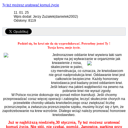
Ty też możesz uratować komuś życie
11. 01. 25
Wpis dodał: Jerzy Zużałek(danielek2002)
Odsłony: 8119
Podziel się, bo krwi nie da się wyprodukować. Potrzebny jesteś Ty !
Twoja krew, moje życie.
Jednorazowe oddanie krwi wywiera taki sam
wpływ na jej wytwarzanie w organizmie jak
krwawienie z
nosa,
skaleczenie w palec,
czy menstruacja, co oznacza, że krwiodawcom
nie grozi nadprodukcja krwi. Oddawanie krwi jest
całkowicie bezpieczne. Każdy honorowy
krwiodawca jest badany przed oddaniem krwi.
Jeśli lekarz ma jakieś wątpliwości na pewno na
pobranie krwi nie wyrazi zgody.
W Polsce rocznie dokonuje się ponad milion transfuzji. Jeśli chcemy
przeprowadzać coraz więcej operacji i zabiegów, leczyć skutecznie chorych na
przewlekłe choroby układu krwiotwórczego oraz zwiększać liczbę
przeszczepów, a zwłaszcza przeszczepów szpiku, musimy liczyć się z tym, że
zapotrzebowanie na krew wzrośnie. Dlatego wciąż należy promować honorowe
krwiodawstwo.
Już w najbliższą niedzielę,30 stycznia, Ty też możesz uratować
komuś życie. Nie stój, nie czekaj, pomóż. Janowice, parking przy