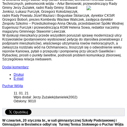
Technicznych, pełnomocnik wójta – Artur Beniowski, przewodniczący Rady
Gminy Jerzy Zużałek, radni Rady
Gminy: Edward
Jonkisz, Łukasz Furczyk, Grzegorz Kołodziejczyk,
radni Rady Powiatu Józef Maziarz i Bogusław Stolarczyk, dyrektor CKSiR
Grzegorz Boboń, prezes Kombestu Wacław Waliczek, zastępca dyrektor
Zespołu Szkolno – Przedszkolnego Anna Okruta, przedstawiciel Spółki Wodnej
Eugeniusz Furczyk i przewodnicząca KGW Helena Sowa, redaktor naczelny
magazynu Gminnego Sławomir Lewczak.
W dyskusji mieszkańcy przede wszystkim poruszali sprawę modernizacji ulicy
Krzywolaków (postanowiono wystosować petycję do starostwa powiatowego z
podpisami mieszkańców), właściwego utrzymania rowów melioracyjnych, a
zwłaszcza rozdziału wód na Ochmanowcu, troszczyli się o odwodnienie wielu
rejonów Kaniowa, pytali o przepusty i pompownię przy ulicach Gawlików i
Rybackiej, prosili o punkty świetlne, podnosili problem komunikacji zbiorowej.
Szczegółowa relacja niebawem.
Dodaj komentarz
Drukuj
E-mail
Puchar Wójta
11. 01. 21
Wpis dodał: Jerzy Zużałek(danielek2002)
Odsłony: 9010
W czwartek, 20 stycznia br., w sali gimnastycznej Szkoły Podstawowej i
Gimnazjum w Bestwince odbył się Turniej Tenisa Stołowego o Puchar Wójta