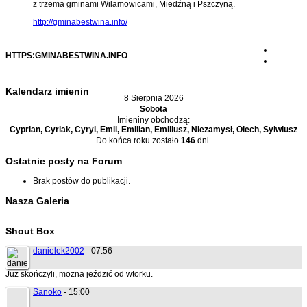
z trzema gminami Wilamowicami, Miedźną i Pszczyną.
http://gminabestwina.info/
HTTPS:GMINABESTWINA.INFO
Kalendarz imienin
8 Sierpnia 2026
Sobota
Imieniny obchodzą:
Cyprian, Cyriak, Cyryl, Emil, Emilian, Emiliusz, Niezamysł, Olech, Sylwiusz
Do końca roku zostało
146
dni.
Ostatnie posty na Forum
Brak postów do publikacji.
Nasza Galeria
Shout Box
danielek2002
- 07:56
Już skończyli, można jeździć od wtorku.
Sanoko
- 15:00