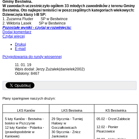
Gminy Bestwina.
W zawodach uczestniczyło ogółem 33 młodych zawodników z terenu Gminy
Bestwina. Oto najlepsi tenisiści w poszczególnych kategoriach wiekowych:
Dziewczęta klasy I-III SP:
1. Zuzanna Fluder SP w Bestwince
2. Wiktoria Lasek SP w Bestwince
Pozostałe wyniki - czytaj w rozwinięciu:
Dodaj komentarz
Czytaj więcej
Drukuj
E-mail
Przygotowania do rundy wiosennej
11. 01. 19
Wpis dodał: Jerzy Zużałek(danielek2002)
Odsłony: 8467
Plany sparingowe naszych drużyn:
LKS Kaniów
LKS Bestwina
KS Bestwinka
5 luty Kaniów - Bestwina -
29 Stycznia - Turniej
05.02 - Orzeł Zabłocie
boisko w Pszczynie
Halowy w
12.02 - Pionier
12 luty Kaniów - Polanka -
Goczałkowicach
Pisarzowice
(prawdopodobnie w
30 Stycznia - Znicz
Kaniowie)
Jankowice