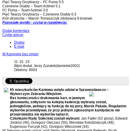
Pięć Twarzy Grzybiarzy – FC Puma 5:5
Czerwone Diabły – Team Actimel 5:1
FC Puma – Team Actimel 3:0
Pięć Twarzy Grzybiarzy – Czerwone Diabły 0:3
Król strzelców – Marcin Tomaszczyk zdobywca 9 bramek.
Pozostałe wyniki - czytaj w rozwinięciu:
Dodaj komentarz
Czytaj więcej
Drukuj
E-mail
W Kaniowie bez zmian
11. 01. 23
Wpis dodał: Jerzy Zużałek(danielek2002)
Odsłony: 8003
65 mieszkańców Kaniowa wzięło udział w Sprawozdawczo –
Wyborczym Zebraniu Wiejskim.
Bez konieczności drukowania kart, w jawnym
głosowaniu, sołtysem na kolejną kadencję wybrany został,
jednogłośnie, pełniący tę funkcję do tej pory, Marek Pękala. Regulamin
wyborów przewidywał, że przy jednym zgłoszonym kandydacie nie
przeprowadza się wyborów tajnych.
Członkami Rady Sołeckiej zostali wybrani:
Jan Fajfer (52 glosy), Edward
Jonkisz (46), Grzegorz Owczarz (50), Mirosław Kołodziejczyk (48),
Eugeniusz Furczyk (42), Grzegorz Wieczorek (34).
W Zebraniu wzięli udział: wójt Stefan Wodniak, kierownik Referatu Służb