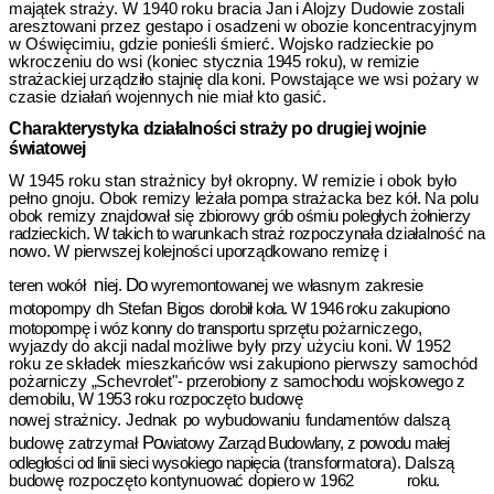
majątek straży. W 1940 roku bracia Jan i Alojzy
Dudowie zostali
aresztowani przez gestapo i osadzeni w obozie koncentracyjnym
w Oświęcimiu, gdzie ponieśli śmierć. Wojsko radzieckie po
wkroczeniu do wsi
(koniec stycznia 1945 roku), w remizie
strażackiej urządziło stajnię dla koni.
Powstające we wsi pożary w
czasie działań wojennych nie miał kto gasić.
Charakterystyka działalności straży po drugiej wojnie
światowej
W 1945 roku stan strażnicy był okropny. W remizie i obok było
pełno gnoju.
Obok remizy leżała pompa strażacka bez kół. Na polu
obok remizy znajdował się
zbiorowy grób ośmiu poległych żołnierzy
radzieckich. W takich to warunkach straż
rozpoczynała działalność na
nowo. W pierwszej kolejności uporządkowano remizę i
ni
Do
te­
ren
wokół
ej.
wyremontowanej
we
własnym
zakresie
motopompy
dh
Stefan
Bigos
dorobił koła. W 1946 roku zakupiono
motopompę i wóz konny do transportu sprzętu
pożarniczego,
wyjazdy do akcji nadal możliwe były przy użyciu koni. W 1952
roku
ze składek mieszkańców wsi zakupiono pierwszy samochód
pożarniczy „Schevrolet"
- przerobiony z samochodu wojskowego z
demobilu, W 1953 roku rozpoczęto budowę
nowej
strażnicy.
Jednak
po
wybudowaniu
fundamentów
dalszą
Po
budowę
zatrzymał
wiatowy Zarząd Budowlany, z powodu małej
odległości od linii sieci wysokiego napięcia
(transformatora). Dalszą
budowę rozpoczęto kontynuować dopiero w 1962
roku.