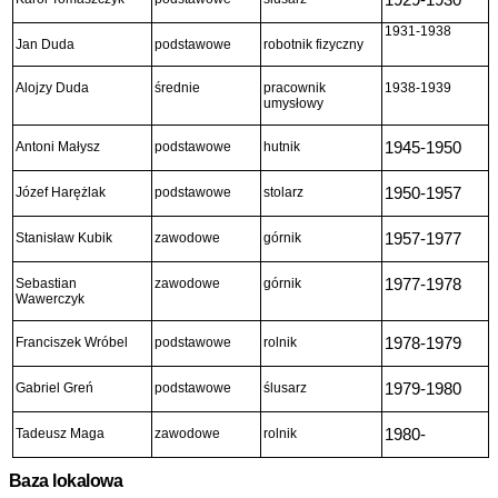
1931-1938
Jan Duda
podstawowe
robotnik fizyczny
Alojzy Duda
średnie
pracownik
1938-1939
umysłowy
Antoni Małysz
podstawowe
hutnik
1945-1950
Józef Harężlak
podstawowe
stolarz
1950-1957
Stanisław Kubik
zawodowe
górnik
1957-1977
Sebastian
zawodowe
górnik
1977-1978
Wawerczyk
Franciszek Wróbel
podstawowe
rolnik
1978-1979
Gabriel Greń
podstawowe
ślusarz
1979-1980
Tadeusz Maga
zawodowe
rolnik
1980-
Baza lokalowa