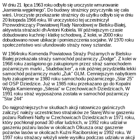
W dniu 21
lipca 1963 roku odbyło się uroczyste wmurowanie
„kamienia węgielnego".
Do budowy strażnicy przyczyniła się cała
wieś. Uroczyste przekazanie strażnicy do
użytku odbyło się w dniu
20 listopada 1966 roku. W uroczystości tej uczestniczył
Przewodniczący Powiatowej Rady Narodowej w Bielsku-Białej,
aktywista strażac­
ki dh Antoni Kobiela. W późniejszym czasie
dobudowano kuchnię i klatkę schodową.
Z kolei, w 2000 roku
dobudowano nowe ubikacje i pomieszczenia socjalne. W 1970
roku
społeczeństwo wsi ufundowało straży nowy sztandar.
W 1964roku Komenda Powiatowa Straży Pożarnych w Bielsku-
Białej przekazała straży samochód pożarniczy „Dodge". Z kolei w
1968 roku za­
stąpiono go zakupionym przez straż samochodem
pożarniczym marki „ Studebac
ker", a rok później przydzieliła lekki
samochód pożarniczy marki „Żuk" GLM. Cenniejszym nabytkiem
było zakupienie w 1980 roku samochodu pożarniczego „Star 25"
od OSP Dziedzice. Już w 1985 roku przekazano go do Kopalni
Węgla Kamiennego „Silesia" w Czechowicach Dziedzicach, W
1991 roku straż wyposażona została w samochód pożarniczy
"Star 244"
Do najgroźniejszych w skutkach akcji ratowniczo gaśniczych
zaliczyć należy
uczestnictwo strażaków ze Starej Wsi w gaszeniu
pożaru Rafinerii Nafty w Cze­
chowicach Dziedzicach w 1971 roku,
który pochłonął ponad 30 ofiar ludzkich, w 1992 roku udział w
gaszeniu pożaru lasów w okolicach Olkusza oraz gaszenie
pożarów lasów w okolicach Kuźni Raciborskiej w 1992 roku. W
1997 roku strażacy włożyli wiele wysiłku podczas udziału w akcji