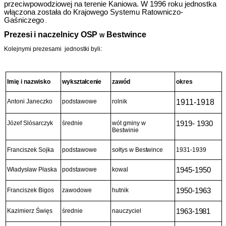
przeciwpowodziowej na terenie Kaniowa. W 1996 roku jednostka
włączona została do Krajowego Systemu Ra­towniczo-
Gaśniczego
.
Prezesi i naczelnicy
OSP w
Bestwince
Kolejnymi prezesami
jednostki byli:
Imię i nazwisko
wykształcenie
zawód
okres
Antoni Janeczko
podstawowe
rolnik
1911-1918
Józef Slósarczyk
średnie
wót gminy w
1919- 1930
Bestwinie
Franciszek Sojka
podstawowe
sołtys w Bestwince
1931-1939
Władysław Płaska
podstawowe
kowal
1945-1950
Franciszek Bigos
zawodowe
hutnik
1950-1963
Kazimierz Święs
średnie
nauczyciel
1963-1981