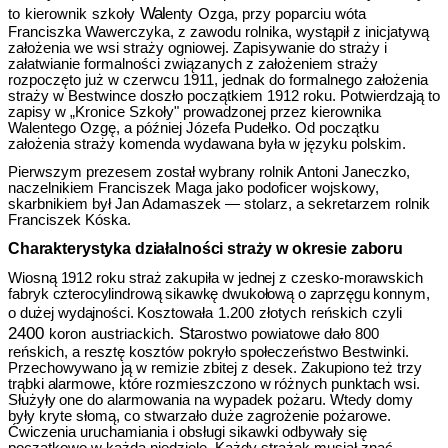
Wal
to
kierownik
szkoły
enty
Ozga, przy poparciu wóta
Franciszka Wawerczyka, z zawodu rolnika, wystąpił z inicjatywą
założenia we wsi straży ogniowej. Zapisywanie do straży i
załatwianie formalności związanych z założeniem straży
rozpoczęto już w czerwcu 1911, jednak do formalnego założenia
straży w Bestwince doszło początkiem 1912 roku. Potwierdzają to
zapisy w „Kronice Szkoły" prowadzonej przez kierownika
Walentego Ozgę, a później Józefa Pudełko. Od początku
założenia straży komenda wydawana była w języku polskim.
Pierwszym prezesem został wybrany rolnik Antoni Janeczko,
naczelnikiem Franciszek Maga jako podoficer wojskowy,
skarbnikiem był Jan Adamaszek — stolarz, a sekretarzem rolnik
Franciszek Kóska.
Charakterystyka działalności straży w okresie zaboru
Wiosną 1912 roku straż zakupiła w jednej z czesko-morawskich
fabryk
czterocylindrową sikawkę dwukołową o zaprzęgu konnym,
o dużej wydajności.
Kosztowała
1.200
złotych
reńskich
czyli
2400
Sta
koron
austriackich.
rostwo powiatowe dało 800
reńskich, a resztę kosztów pokryło społeczeństwo Bestwinki.
Przechowywano ją w remizie zbitej z desek. Zakupiono też trzy
trąbki alarmowe, które rozmieszczono w różnych punktach wsi.
Służyły one do
alarmowania na wypadek pożaru. Wtedy domy
były kryte słomą, co stwarzało duże zagrożenie pożarowe.
Ćwiczenia uruchamiania i obsługi sikawki odbywały się
początkowo w każdą niedzielę. Każdy strażak musiał znać