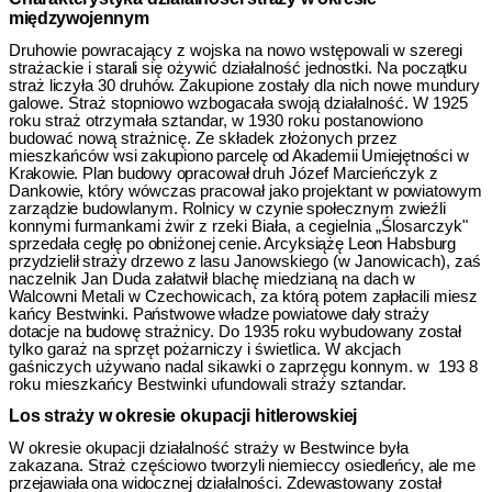
międzywojennym
Druhowie powracający z wojska na nowo wstępowali w szeregi
strażackie
i starali się ożywić działalność jednostki. Na początku
straż liczyła 30 druhów.
Zakupione zostały dla nich nowe mundury
galowe. Straż stopniowo wzbogacała swoją działalność. W 1925
roku straż otrzymała sztandar, w 1930 roku postanowiono
budować nową strażnicę. Ze składek złożonych przez
mieszkańców
wsi zakupiono parcelę od Akademii Umiejętności w
Krakowie. Plan budowy opra­
cował druh Józef Marcieńczyk z
Dankowie, który wówczas pracował jako projek­tant w powiatowym
zarządzie budowlanym. Rolnicy w czynie społecznym zwieźli
konnymi furmankami żwir z rzeki Biała, a cegielnia „Ślosarczyk"
sprzedała cegłę
po obniżonej cenie. Arcyksiążę Leon Habsburg
przydzielił straży drzewo z lasu
Janowskiego (w Janowicach), zaś
naczelnik Jan Duda załatwił blachę miedzianą na dach w
Walcowni Metali w Czechowicach, za którą potem zapłacili miesz­
kańcy Bestwinki. Państwowe władze powiatowe dały straży
dotacje na budowę
strażnicy. Do 1935 roku wybudowany został
tylko garaż na sprzęt pożarniczy i świetlica. W akcjach
gaśniczych używano nadal sikawki o zaprzęgu konnym. w
193 8
roku mieszkańcy Bestwinki ufundowali straży sztandar.
Los straży w okresie okupacji hitlerowskiej
W okresie okupacji działalność straży w Bestwince była
zakazana. Straż
częściowo tworzyli niemieccy osiedleńcy, ale me
przejawiała ona widocznej działalności
.
Zdewastowany został