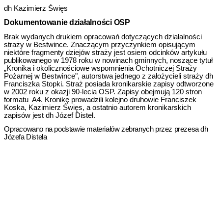
dh Kazimierz Święs
Dokumentowanie działalności OSP
Brak wydanych drukiem opracowań dotyczących działalności
straży w Be­stwince. Znaczącym przyczynkiem opisującym
niektóre fragmenty dziejów stra­ży jest osiem odcinków artykułu
publikowanego w 1978 roku w nowinach gminnych, noszące tytuł
„Kronika i okolicznościowe wspomnienia Ochotniczej Straży
Pożarnej w Bestwince", autorstwa jednego z założycieli straży dh
Franciszka Stopki. Straż posiada kronikarskie zapisy odtworzone
w 2002 roku z okazji 90-lecia
OSP.
Zapisy obejmują 120 stron
formatu
A4. Kroni­kę prowadzili kolejno druhowie Franciszek
Koska, Kazimierz Święs, a ostatnio autorem kronikarskich
zapisów jest dh Józef Distel.
Opracowano na podstawie materiałów zebranych przez prezesa dh
Józefa Distela