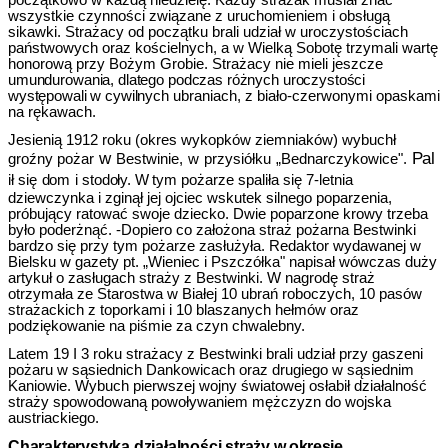
wszystkie czynności związane z uruchomieniem i obsługą
sikawki. Strażacy od początku brali udział w uroczystościach
państwowych oraz kościelnych, a w Wielką Sobotę trzymali wartę
honorową przy Bożym Grobie. Strażacy nie mieli jeszcze
umundurowania, dlatego podczas różnych uroczystości
występowali w cywilnych
ubraniach, z biało-czerwonymi opaskami
na rękawach.
Jesienią 1912 roku (okres wykopków ziemniaków) wybuchł
w
Pal
groźny po­żar
Bestwinie,
w
przysiółku
„Bednarczykowice".
ił
się
dom
i
stodoły. W
tym pożarze spaliła się 7-letnia
dziewczynka i zginął jej ojciec wskutek silne­go poparzenia,
próbujący ratować swoje dziecko. Dwie poparzone krowy trzeba
było poderżnąć. -Dopiero co założona straż pożarna Bestwinki
bardzo się przy tym pożarze zasłużyła. Redaktor wydawanej w
Bielsku w gazety pt. „Wieniec i Pszczółka" napisał wówczas duży
artykuł o zasługach straży z Bestwinki. W nagrodę straż
otrzymała ze Starostwa w Białej 10 ubrań roboczych, 10 pasów
strażackich z toporkami i 10 blaszanych hełmów oraz
podziękowanie na piśmie za czyn chwalebny.
Latem 19 I 3 roku strażacy z Bestwinki brali udział przy gaszeni
poża­ru w sąsiednich Dankowicach oraz drugiego w sąsiednim
Kaniowie. Wybuch pierwszej wojny światowej osłabił działalność
straży spowodowaną powoływa­niem mężczyzn do wojska
austriackiego.
Charakterystyka działalności straży
w okresie