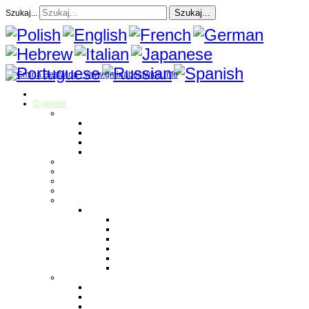
Szukaj...
Szukaj...
Strona Główna
O gminie
Sołectwa
Bestwina
Bestwinka
Janowice
Kaniów
Magazyn Gminny
Oświata
Kultura
Zdrowie
Sport
Liga Siatkówki
Regulamin Ligi
Składy drużyn
Terminarz rozgrywek
Tabela i wyniki
Blog uczestników Ligi
Siatkówka plażowa
Parafie
Bestwina
Bestwinka
Janowice