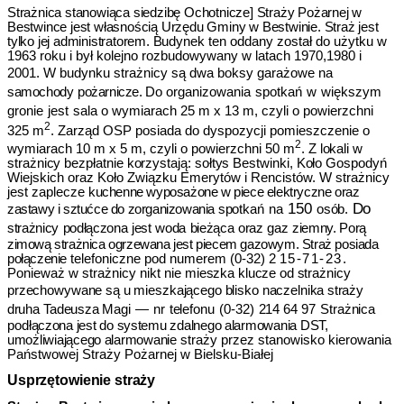
Strażnica stanowiąca siedzibę Ochotnicze] Straży Pożarnej w
Bestwince jest własnością Urzędu Gminy w Bestwinie. Straż jest
tylko jej administratorem. Bu­
dynek ten oddany został do użytku w
1963 roku i był kolejno rozbudowywany w latach 1970,1980 i
2001. W budynku strażnicy są dwa boksy garażowe
na
samochody
pożarnicze. Do
organizowania
spotkań
w
większym
gronie
jest
sala o wymiarach 25 m x 13 m, czyli o powierzchni
2
325 m
. Zarząd OSP posiada do dyspozycji pomieszczenie o
2
wymiarach 10 m x 5 m, czyli o powierzchni 50
m
. Z lokali w
strażnicy bezpłatnie korzystają: sołtys Bestwinki, Koło Gospodyń
Wiejskich oraz Koło Związku Emerytów i Rencistów. W strażnicy
jest zaplecze
kuchenne wyposażone w piece elektryczne oraz
150
Do
zastawy i sztućce do zorganizowania
spotkań
na
osób.
strażnicy
podłączona
jest
woda
bieżąca
oraz
gaz
ziemny.
Porą
zimową strażnica ogrzewana jest piecem gazowym. Straż posiada
połączenie
telefoniczne pod numerem (0-32) 2
15-71-23.
Ponieważ w strażnicy nikt nie
mieszka klucze od strażnicy
przechowywane są u mieszkającego blisko naczelnika
straży
druha
Tadeusza
Magi
—
nr
telefonu
(0-32)
214 64 97
Strażnica
pod­
łączona jest do systemu zdalnego alarmowania DST,
umożliwiającego alarmowanie
straży przez stanowisko kierowania
Państwowej Straży Pożarnej w Bielsku-Bia­łej
Usprzętowienie straży