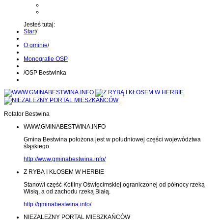
Kontakt z administratorem
Wyślij wiadomość na Alert24
Jesteś tutaj:
Start
/
O gminie
/
Monografie OSP
/
OSP Bestwinka
Rotator Bestwina
WWW.GMINABESTWINA.INFO
Gmina Bestwina położona jest w południowej części województwa
śląskiego.
http://www.gminabestwina.info/
Z RYBĄ I KŁOSEM W HERBIE
Stanowi część Kotliny Oświęcimskiej ograniczonej od północy rzeką
Wisłą, a od zachodu rzeką Białą.
http://gminabestwina.info/
NIEZALEŻNY PORTAL MIESZKAŃCÓW