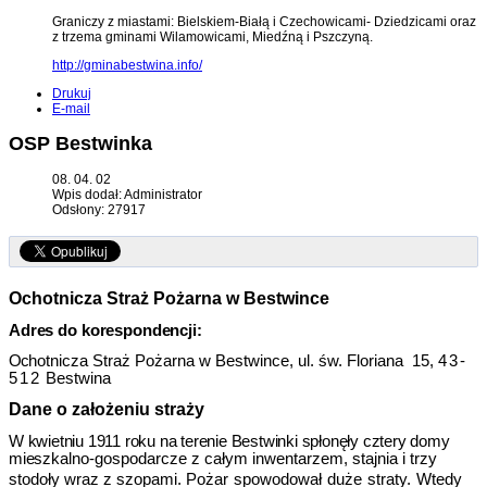
Graniczy z miastami: Bielskiem-Białą i Czechowicami- Dziedzicami oraz
z trzema gminami Wilamowicami, Miedźną i Pszczyną.
http://gminabestwina.info/
Drukuj
E-mail
OSP Bestwinka
08. 04. 02
Wpis dodał: Administrator
Odsłony: 27917
Ochotnicza Straż Pożarna w Bestwince
Adres do korespondencji:
Oc
hotnicza Straż Pożarna w Bestwince, ul. św. Floriana
15,
43-
512
Bestwina
Dane o założeniu straży
W kwietniu 1911 roku na terenie Bestwinki spłonęły cztery domy
miesz
kalno-gospodarcze z całym inwentarzem, stajnia i trzy
stodoły wraz z szopami. Pożar
spowodował
duże
straty.
Wtedy