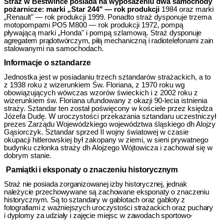
Straż w Bestwince posiada na wyposażeniu dwa samochody
pożarnicze: mar­ki „Star 244" — rok produkcji
1984 oraz marki
„Renault" — rok produkcji 1999. Ponadto straż dysponuje trzema
motopompami PO5 M800 — rok produkcji 1972, pompą
pływającą marki „Honda" i pompą szlamową. Straż
dysponuje
agregatem prądotwórczym, piłą mechaniczną i radiotelefonami zain­
stalowanymi na samochodach.
Informacje o sztandarze
Jednostka jest w posiadaniu trzech sztandarów strażackich, a to
z 1938 roku z wizerunkiem Św. Floriana, z 1970 roku wg
obowiązujących wówczas wzorów świeckich i z 2002 roku z
wizerunkiem św. Floriana ufundowany z okazji 90-lecia istnienia
straży. Sztandar ten został poświęcony w kościele przez księdza
Józefa Dudę. W uroczystości przekazania sztandaru uczestniczył
prezes Zarządu Wojewódzkiego województwa śląskiego dh Alojzy
Gąsiorczyk. Sztandar sprzed II wojny światowej w czasie
okupacji hitlerowskiej był zako­pany w ziemi, w sieni prywatnego
budynku członka straży dh Alojzego Wójto­wicza i zachował się w
dobrym stanie.
Pamiątki i eksponaty o znaczeniu historycznym
Straż nie posiada zorganizowanej izby historycznej, jednak
należycie przechowy­
wane są zachowane eksponaty o znaczeniu
historycznym. Są to sztandary w gablo­
tach oraz gabloty z
fotografiami z ważniejszych uroczystości strażackich oraz puchary
i dyplomy za udziały i zajęcie miejsc w zawodach sportowo-