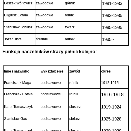
Leszek Wójtowicz
zawodowe
górnik
1981-1983
Eligiusz Cofała
zawodowe
rolnik
1983-1985
Stanisław Jonkisz
zawodowe
tokarz
1985-1995
Józef Distel
średnie
hutnik
1995 -
Funkcję naczelników straży pełnili kolejno:
Imię i nazwisko
wykształcenie
zawód
okres
Franciszek Maga
podstawowe
rolnik
1912-1915
Franciszek Cofała
podstawowe
rolnik
1916-1918
Karol Tomaszczyk
podstawowe
ślusarz
1919-1924
Stanisław Gac
podstawowe
stolarz
1925-1928
Karol Tomaszczyk
podstawowe
ślusarz
1929-1930