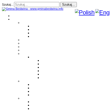
Szukaj...
Szukaj...
Strona Główna
O gminie
Sołectwa
Bestwina
Bestwinka
Janowice
Kaniów
Magazyn Gminny
Oświata
Kultura
Zdrowie
Sport
Liga Siatkówki
Regulamin Ligi
Składy drużyn
Terminarz rozgrywek
Tabela i wyniki
Blog uczestników Ligi
Siatkówka plażowa
Parafie
Bestwina
Bestwinka
Janowice
Kaniów
Monografie OSP
OSP Bestwina
OSP Bestwinka
OSP Janowice