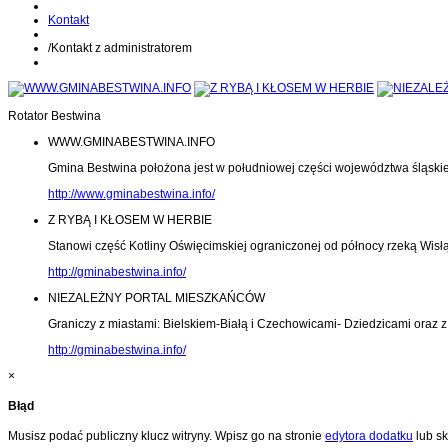
Kontakt
/
Kontakt z administratorem
Rotator Bestwina
WWW.GMINABESTWINA.INFO
Gmina Bestwina położona jest w południowej części województwa śląski
http://www.gminabestwina.info/
Z RYBĄ I KŁOSEM W HERBIE
Stanowi część Kotliny Oświęcimskiej ograniczonej od północy rzeką Wisłą
http://gminabestwina.info/
NIEZALEŻNY PORTAL MIESZKAŃCÓW
Graniczy z miastami: Bielskiem-Białą i Czechowicami- Dziedzicami oraz
http://gminabestwina.info/
×
Błąd
Musisz podać publiczny klucz witryny. Wpisz go na stronie
edytora dodatku
lub sk