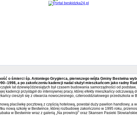
mość o śmierci śp. Antoniego Grygierca, pierwszego wójta Gminy Bestwina w
ch 1990–1998, a po zakończeniu kadencji nadal służył mieszkańcom jako radny R
 Początek lat dziewięćdziesiątych był czasem budowania samorządności od podsta
j kadencji przystąpił do intensywnej pracy, której efekty mieszkańcy odczuwają d
kańcy cieszyli się z otwarcia nowoczesnego, czterooddziałowego przedszkola w B
 nową placówkę pocztową z częścią hotelową, powstał duży pawilon handlowy, a
ku nową szkołę w Bestwince, której rozbudowę zakończono w 1995 roku, przenos
aka w Bestwinie wraz z galerią „Na prowincji” oraz Skansen Pasieki Słowiańskiej – 