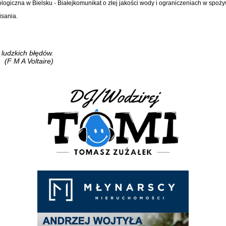
ogiczna w Bielsku - Białejkomunikat o złej jakości wody i ograniczeniach w spoż
isania.
 ludzkich błędów.
(F M A Voltaire)