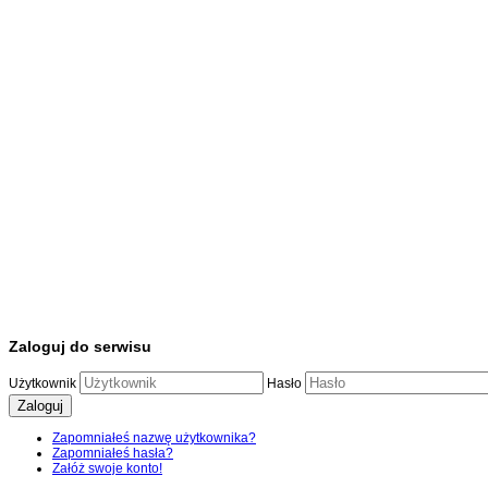
Zaloguj do serwisu
Użytkownik
Hasło
Zaloguj
Zapomniałeś nazwę użytkownika?
Zapomniałeś hasła?
Załóż swoje konto!