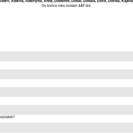
Albert, Alberta, Albertyna, Anna, Dobiemir, Donat, Donata, Doris, Dorota, Kajeta
Do końca roku zostało
147
dni.
edziałek?