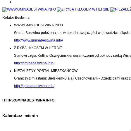
Rotator Bestwina
WWW.GMINABESTWINA.INFO
Gmina Bestwina położona jest w południowej części województwa śląski
http://www.gminabestwina.info/
Z RYBĄ I KŁOSEM W HERBIE
Stanowi część Kotliny Oświęcimskiej ograniczonej od północy rzeką Wisłą
http://gminabestwina.info/
NIEZALEŻNY PORTAL MIESZKAŃCÓW
Graniczy z miastami: Bielskiem-Białą i Czechowicami- Dziedzicami oraz
http://gminabestwina.info/
HTTPS:GMINABESTWINA.INFO
Kalendarz imienin