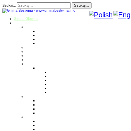
Szukaj...
Szukaj...
Strona Główna
O gminie
Sołectwa
Bestwina
Bestwinka
Janowice
Kaniów
Magazyn Gminny
Oświata
Kultura
Zdrowie
Sport
Liga Siatkówki
Regulamin Ligi
Składy drużyn
Terminarz rozgrywek
Tabela i wyniki
Blog uczestników Ligi
Siatkówka plażowa
Parafie
Bestwina
Bestwinka
Janowice
Kaniów
Monografie OSP
OSP Bestwina
OSP Bestwinka
OSP Janowice