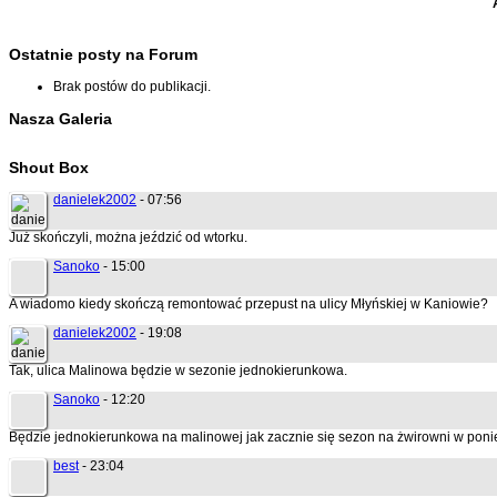
Ostatnie posty na Forum
Brak postów do publikacji.
Nasza Galeria
Shout Box
danielek2002
- 07:56
Już skończyli, można jeździć od wtorku.
Sanoko
- 15:00
A wiadomo kiedy skończą remontować przepust na ulicy Młyńskiej w Kaniowie?
danielek2002
- 19:08
Tak, ulica Malinowa będzie w sezonie jednokierunkowa.
Sanoko
- 12:20
Będzie jednokierunkowa na malinowej jak zacznie się sezon na żwirowni w poni
best
- 23:04