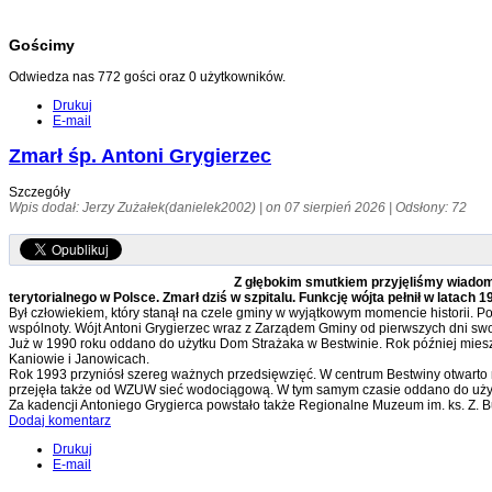
Gościmy
Odwiedza nas 772 gości oraz 0 użytkowników.
Drukuj
E-mail
Zmarł śp. Antoni Grygierzec
Szczegóły
Wpis dodał: Jerzy Zużałek(danielek2002) | on 07 sierpień 2026 | Odsłony: 72
Z głębokim smutkiem przyjęliśmy wiado
terytorialnego w Polsce. Zmarł dziś w szpitalu. Funkcję wójta pełnił w lata
Był człowiekiem, który stanął na czele gminy w wyjątkowym momencie historii.
wspólnoty. Wójt Antoni Grygierzec wraz z Zarządem Gminy od pierwszych dni swoje
Już w 1990 roku oddano do użytku Dom Strażaka w Bestwinie. Rok później miesz
Kaniowie i Janowicach.
Rok 1993 przyniósł szereg ważnych przedsięwzięć. W centrum Bestwiny otwarto
przejęła także od WZUW sieć wodociągową. W tym samym czasie oddano do użyt
Za kadencji Antoniego Grygierca powstało także Regionalne Muzeum im. ks. Z. Bub
Dodaj komentarz
Drukuj
E-mail