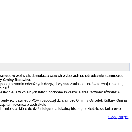
ybranego w wolnych, demokratycznych wyborach po odrodzeniu samorządu
ady Gminy Bestwina.
w, podejmowania odważnych decyzji i wyznaczania kierunków rozwoju lokalnej
o dziś.
estwinie, a w kolejnych latach podobne inwestycje zrealizowano również w
 w budynku dawnego POM rozpoczął działalność Gminny Ośrodek Kultury. Gmina
ząc tam również przedszkole.
miejsca, które do dziś pielęgnują lokalną historię i dziedzictwo kulturowe.
Czytaj więcej