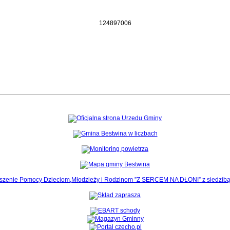
1
2
4
8
9
7
0
0
6