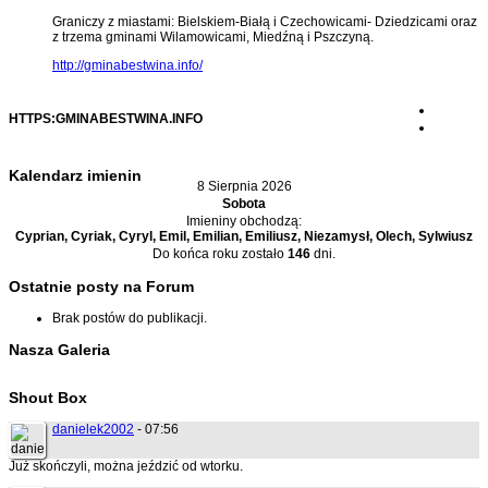
Graniczy z miastami: Bielskiem-Białą i Czechowicami- Dziedzicami oraz
z trzema gminami Wilamowicami, Miedźną i Pszczyną.
http://gminabestwina.info/
HTTPS:GMINABESTWINA.INFO
Kalendarz imienin
8 Sierpnia 2026
Sobota
Imieniny obchodzą:
Cyprian, Cyriak, Cyryl, Emil, Emilian, Emiliusz, Niezamysł, Olech, Sylwiusz
Do końca roku zostało
146
dni.
Ostatnie posty na Forum
Brak postów do publikacji.
Nasza Galeria
Shout Box
danielek2002
- 07:56
Już skończyli, można jeździć od wtorku.