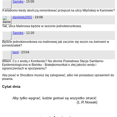
Sanoko
- 15:00
A wiadomo kiedy skończą remontować przepust na ulicy Młyńskiej w Kaniowie?
danielek2002
- 19:08
Tak, ulica Malinowa będzie w sezonie jednokierunkowa.
Sanoko
- 12:20
Będzie jednokierunkowa na malinowej jak zacznie się sezon na żwirowni w
poniedziałek?
best
- 23:04
Witam. Co z wodą z Kombestu? Na stronie Powiatowa Stacja Sanitarno-
Epidemiologiczna w Bielsku - Białejkomunikat o złej jakości wody i
ograniczeniach w spożywaniu?
Aby pisać w Shoutbox musisz się zalogować, albo nie posiadasz uprawnień do
pisania.
Cytat dnia
Aby tylko wygrać, ludzie gotowi są wszystko stracić.
(L.R.Nowak)