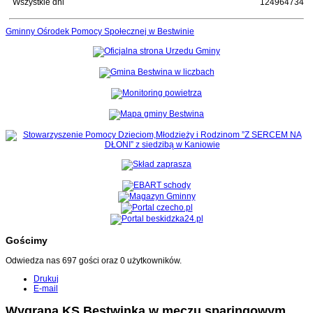
Wszystkie dni
124964734
Gminny Ośrodek Pomocy Społecznej w Bestwinie
Gościmy
Odwiedza nas 697 gości oraz 0 użytkowników.
Drukuj
E-mail
Wygrana KS Bestwinka w meczu sparingowym