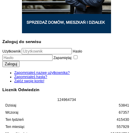
Zaloguj do serwisu
Użytkownik
Hasło
Zapamiętaj
Zaloguj
Zapomniałeś nazwę użytkownika?
Zapomniałeś hasła?
Załóż swoje konto!
Licznik Odwiedzin
1
2
4
9
6
4
7
3
4
Dzisiaj
53841
Wczoraj
67357
Ten tydzień
415430
Ten miesiąc
557929