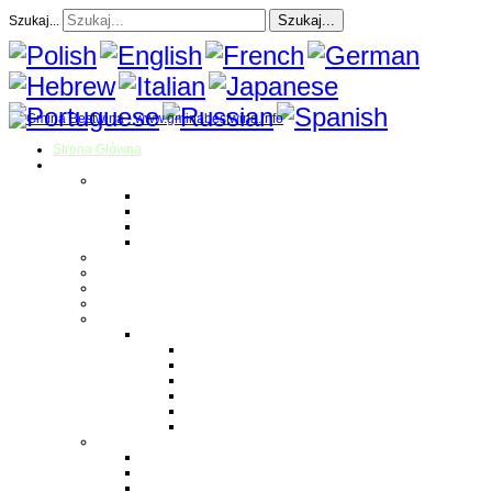
Szukaj...
Szukaj...
Strona Główna
O gminie
Sołectwa
Bestwina
Bestwinka
Janowice
Kaniów
Magazyn Gminny
Oświata
Kultura
Zdrowie
Sport
Liga Siatkówki
Regulamin Ligi
Składy drużyn
Terminarz rozgrywek
Tabela i wyniki
Blog uczestników Ligi
Siatkówka plażowa
Parafie
Bestwina
Bestwinka
Janowice