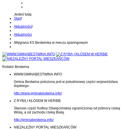
Kontakt z administratorem
Wyślij wiadomość na Alert24
Jesteś tutaj:
Start
/
Aktualności
/
Aktualności
/
Wygrana KS Bestwinka w meczu sparingowym
Rotator Bestwina
WWW.GMINABESTWINA.INFO
Gmina Bestwina położona jest w południowej części województwa
śląskiego.
http://www.gminabestwina.info/
Z RYBĄ I KŁOSEM W HERBIE
Stanowi część Kotliny Oświęcimskiej ograniczonej od północy rzeką
Wisłą, a od zachodu rzeką Białą.
http://gminabestwina.info/
NIEZALEŻNY PORTAL MIESZKAŃCÓW