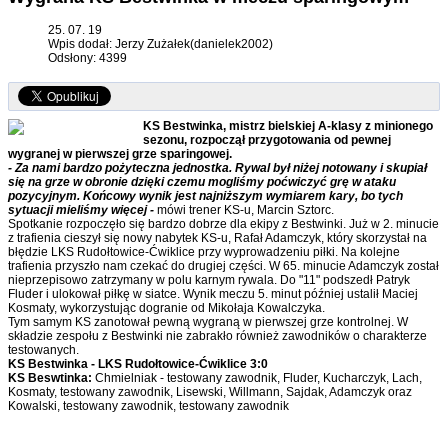
25. 07. 19
Wpis dodał: Jerzy Zużałek(danielek2002)
Odsłony: 4399
KS Bestwinka, mistrz bielskiej A-klasy z minionego
sezonu, rozpoczął przygotowania od pewnej
wygranej w pierwszej grze sparingowej.
- Za nami bardzo pożyteczna jednostka. Rywal był niżej notowany i skupiał
się na grze w obronie dzięki czemu mogliśmy poćwiczyć grę w ataku
pozycyjnym. Końcowy wynik jest najniższym wymiarem kary, bo tych
sytuacji mieliśmy więcej -
mówi trener KS-u, Marcin Sztorc.
Spotkanie rozpoczęło się bardzo dobrze dla ekipy z Bestwinki. Już w 2. minucie
z trafienia cieszył się nowy nabytek KS-u, Rafał Adamczyk, który skorzystał na
błędzie LKS Rudołtowice-Ćwiklice przy wyprowadzeniu piłki. Na kolejne
trafienia przyszło nam czekać do drugiej części. W 65. minucie Adamczyk został
nieprzepisowo zatrzymany w polu karnym rywala. Do "11" podszedł Patryk
Fluder i ulokował piłkę w siatce. Wynik meczu 5. minut później ustalił Maciej
Kosmaty, wykorzystując dogranie od Mikołaja Kowalczyka.
Tym samym KS zanotował pewną wygraną w pierwszej grze kontrolnej. W
składzie zespołu z Bestwinki nie zabrakło również zawodników o charakterze
testowanych.
KS Bestwinka - LKS Rudołtowice-Ćwiklice 3:0
KS Beswtinka:
Chmielniak - testowany zawodnik, Fluder, Kucharczyk, Lach,
Kosmaty, testowany zawodnik, Lisewski, Willmann, Sajdak, Adamczyk oraz
Kowalski, testowany zawodnik, testowany zawodnik