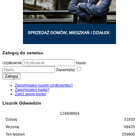
Zaloguj do serwisu
Użytkownik
Hasło
Zapamiętaj
Zaloguj
Zapomniałeś nazwę użytkownika?
Zapomniałeś hasła?
Załóż swoje konto!
Licznik Odwiedzin
1
2
4
8
0
8
9
0
4
Dzisiaj
31833
Wczoraj
69425
Ten tydzień
259600