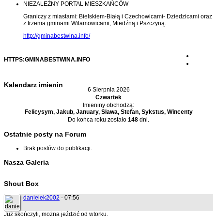
NIEZALEŻNY PORTAL MIESZKAŃCÓW
Graniczy z miastami: Bielskiem-Białą i Czechowicami- Dziedzicami oraz
z trzema gminami Wilamowicami, Miedźną i Pszczyną.
http://gminabestwina.info/
HTTPS:GMINABESTWINA.INFO
Kalendarz imienin
6 Sierpnia 2026
Czwartek
Imieniny obchodzą:
Felicysym, Jakub, January, Sława, Stefan, Sykstus, Wincenty
Do końca roku zostało
148
dni.
Ostatnie posty na Forum
Brak postów do publikacji.
Nasza Galeria
Shout Box
danielek2002
- 07:56
Już skończyli, można jeździć od wtorku.