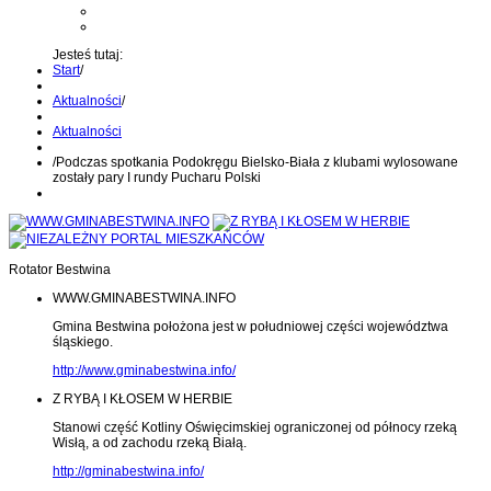
Kontakt z administratorem
Wyślij wiadomość na Alert24
Jesteś tutaj:
Start
/
Aktualności
/
Aktualności
/
Podczas spotkania Podokręgu Bielsko-Biała z klubami wylosowane
zostały pary I rundy Pucharu Polski
Rotator Bestwina
WWW.GMINABESTWINA.INFO
Gmina Bestwina położona jest w południowej części województwa
śląskiego.
http://www.gminabestwina.info/
Z RYBĄ I KŁOSEM W HERBIE
Stanowi część Kotliny Oświęcimskiej ograniczonej od północy rzeką
Wisłą, a od zachodu rzeką Białą.
http://gminabestwina.info/