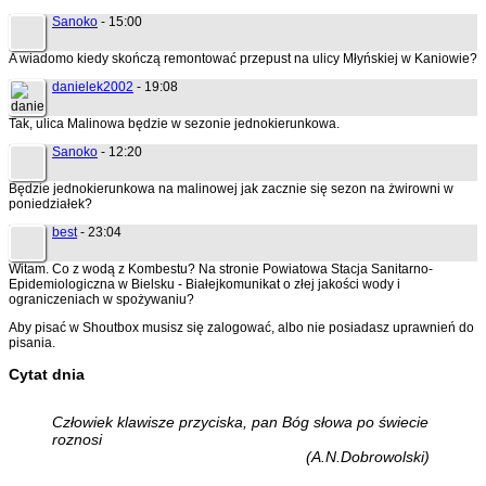
Sanoko
- 15:00
A wiadomo kiedy skończą remontować przepust na ulicy Młyńskiej w Kaniowie?
danielek2002
- 19:08
Tak, ulica Malinowa będzie w sezonie jednokierunkowa.
Sanoko
- 12:20
Będzie jednokierunkowa na malinowej jak zacznie się sezon na żwirowni w
poniedziałek?
best
- 23:04
Witam. Co z wodą z Kombestu? Na stronie Powiatowa Stacja Sanitarno-
Epidemiologiczna w Bielsku - Białejkomunikat o złej jakości wody i
ograniczeniach w spożywaniu?
Aby pisać w Shoutbox musisz się zalogować, albo nie posiadasz uprawnień do
pisania.
Cytat dnia
Człowiek klawisze przyciska, pan Bóg słowa po świecie
roznosi
(A.N.Dobrowolski)