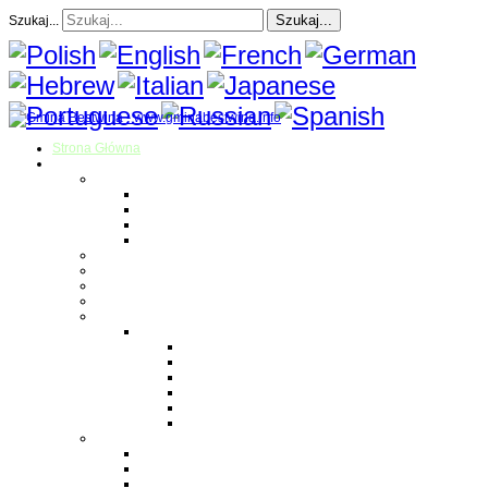
Szukaj...
Szukaj...
Strona Główna
O gminie
Sołectwa
Bestwina
Bestwinka
Janowice
Kaniów
Magazyn Gminny
Oświata
Kultura
Zdrowie
Sport
Liga Siatkówki
Regulamin Ligi
Składy drużyn
Terminarz rozgrywek
Tabela i wyniki
Blog uczestników Ligi
Siatkówka plażowa
Parafie
Bestwina
Bestwinka
Janowice