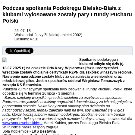
Podczas spotkania Podokręgu Bielsko-Biała z
klubami wylosowane zostały pary I rundy Pucharu
Polski
25. 07. 18
Wpis dodał: Jerzy Zużałek(danielek2002)
Odsłony: 4710
Spotkanie podokręgu z
klubami odbyło się dziś (tj.
18.07.2025 r.) na obiekcie Orła Kozy. W pierwszej fazie uroczystości
wręczone zostały oficjalnie certyfikaty PZPN dla szkółek w naszym regionie.
Następnie nagrodzone zostały kluby za osiągnięcia w seniorskiej oraz
młodzieżowej piłce. Jeden z pucharów odebrał Wirginiusz Tomaszczyk z
zarządu KS Bestwinka.
Punktem kulminacyjnym spotkania było losowanie I rundy Pucharu Polski, które
odbędzie się w terminie 26 lipca - 3 sierpnia.
- Bardzo dziękuję wszystkim przedstawicielom za przybycie na spotkanie.
Podczas uroczystości chcieliśmy nagrodzić i docenić kluby za ich osiągnięcia w
poprzednim sezonie. Nakreślony został ramowy plan działania na
nadchodzący sezon, jednak zależało nam na tym, aby wsłuchać się w głos
ludzi, którzy tworzą futbol w naszym podokręgu. Spotkanie oceniam bardzo
pozytywnie - było sporo wartościowych rozmów i trafnych uwag -
powiedział dla
www.sportowebeskidy.pl
Marek Kubica, prezes Podokręgu Bielsko-Biała.
W I rundzie nasze zespoły zagrają:
Soła Kobiernice -
LKS Bestwina