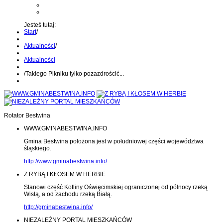
Kontakt z administratorem
Wyślij wiadomość na Alert24
Jesteś tutaj:
Start
/
Aktualności
/
Aktualności
/
Takiego Pikniku tylko pozazdrościć...
Rotator Bestwina
WWW.GMINABESTWINA.INFO
Gmina Bestwina położona jest w południowej części województwa
śląskiego.
http://www.gminabestwina.info/
Z RYBĄ I KŁOSEM W HERBIE
Stanowi część Kotliny Oświęcimskiej ograniczonej od północy rzeką
Wisłą, a od zachodu rzeką Białą.
http://gminabestwina.info/
NIEZALEŻNY PORTAL MIESZKAŃCÓW