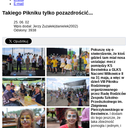
E-mail
Takiego Pikniku tylko pozazdrościć...
25. 06. 02
Wpis dodał: Jerzy Zużałek(danielek2002)
Odsłony: 3938
Pokuszę się o
stwierdzenie, że ktoś
gdzieś tam miał nosa
ustalając mecz
pomiędzy KS
Bestwinka a GLKS
Nacomi Wilkowice II
na 31 maja, a więc w
dzień VIII Pikniku
Rodzinnego
organizowanego
przez Radę Rodziców
Zespołu Szkolno-
Przedszkolnego im.
Zbigniewa
Pietrzykowskiego w
Bestwince.
I dodam
do tego jeszcze, że
taka zbieżność
pomogła i jednym, i