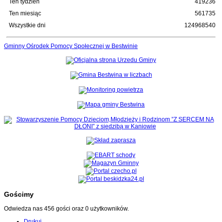
Ten tydzień
419236
Ten miesiąc
561735
Wszystkie dni
124968540
Gminny Ośrodek Pomocy Społecznej w Bestwinie
Gościmy
Odwiedza nas 456 gości oraz 0 użytkowników.
Drukuj