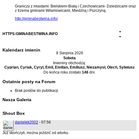
Graniczy z miastami: Bielskiem-Białą i Czechowicami- Dziedzicami oraz
z trzema gminami Wilamowicami, Miedźną i Pszczyną.
http://gminabestwina.info/
HTTPS:GMINABESTWINA.INFO
Kalendarz imienin
8 Sierpnia 2026
Sobota
Imieniny obchodzą:
Cyprian, Cyriak, Cyryl, Emil, Emilian, Emiliusz, Niezamysł, Olech, Sylwiusz
Do końca roku zostało
146
dni.
Ostatnie posty na Forum
Brak postów do publikacji.
Nasza Galeria
Shout Box
danielek2002
- 07:56
Już skończyli, można jeździć od wtorku.