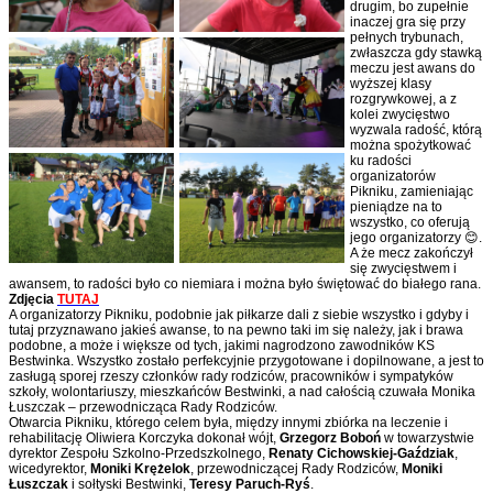
drugim, bo zupełnie
inaczej gra się przy
pełnych trybunach,
zwłaszcza gdy stawką
meczu jest awans do
wyższej klasy
rozgrywkowej, a z
kolei zwycięstwo
wyzwala radość, którą
można spożytkować
ku radości
organizatorów
Pikniku, zamieniając
pieniądze na to
wszystko, co oferują
jego organizatorzy 😊.
A że mecz zakończył
się zwycięstwem i
awansem, to radości było co niemiara i można było świętować do białego rana.
Zdjęcia
TUTAJ
A organizatorzy Pikniku, podobnie jak piłkarze dali z siebie wszystko i gdyby i
tutaj przyznawano jakieś awanse, to na pewno taki im się należy, jak i brawa
podobne, a może i większe od tych, jakimi nagrodzono zawodników KS
Bestwinka. Wszystko zostało perfekcyjnie przygotowane i dopilnowane, a jest to
zasługą sporej rzeszy członków rady rodziców, pracowników i sympatyków
szkoły, wolontariuszy, mieszkańców Bestwinki, a nad całością czuwała Monika
Łuszczak – przewodnicząca Rady Rodziców.
Otwarcia Pikniku, którego celem była, między innymi zbiórka na leczenie i
rehabilitację Oliwiera Korczyka dokonał wójt,
Grzegorz Boboń
w towarzystwie
dyrektor Zespołu Szkolno-Przedszkolnego,
Renaty Cichowskiej-Gaździak
,
wicedyrektor,
Moniki Krężelok
, przewodniczącej Rady Rodziców,
Moniki
Łuszczak
i sołtyski Bestwinki,
Teresy Paruch-Ryś
.