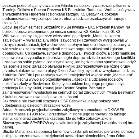
Jeszcze przed oficjalny otwarciem Pikniku na boisku rywalizowali piłkarze w
Turnieju Orlików o Puchar Prezesa KS Bestwinka, Tadeusza Wróbla, który wraz
z Waldemarem Fluderem i członkami zarządu KS Bestwinka dokonał
podsumowania i wręczał sportowe trofea, a rodzice przekazywali napoje i
słodkości.
Odbył się również mecz Skrzatów: KS Bestwinka – LKS Przełom Kaniów. Na
boisku, oprócz wspomnianego meczu seniorów KS Bestwinka z GLKS
Wilkowice II odbył się jeszcze wieczorem pojedynek: „Mamusie kontra
Tatusiowie” – rywalizacja, w której zawodniczki i zawodnicy występowali w
różnych przebraniach, był widowiskiem pełnym humoru i świetnej zabawy, a
widzowie raz za razem nagradzali ciekawe nagrania oklaskami i głośno
dopingowali. Co ciekawe, synowie dopingowali swoich ojców, a córki mamusie,
co pewnie w przypadku rodzeństw mogło doprowadzić do rodzinnego konfliktu
i zadawano sobie pytanie, kto trzyma kasę, kto będzie komu sponsorował lody?
Na scenie z kolei zaraz po otwarciu Pikniku zaprezentowały się różne grupy
przedszkolaków, taneczne pląsy Dzieci Świetlicy, był pokaz w wykonaniu dzieci
z klubiku DobEdu i prezentacja swoich umiejętności w konkursie „Mam talent”.
Salwy śmiechu wywołało przedstawienie „Rzepka” z udziałem rodziców
uczniów szkoły w Bestwince. Kolejnym punktem bogatego programu była
prelekcja Pauliny Kulki, znanej jako Doktor Stópka. Zebrani z
zainteresowaniem wysłuchali jej cennych porad zdrowotnych. "Mała Bestwina"
z kolei oczarowała swoim śpiewem i tańcami.
Jak zwykle nie zawiedli strażacy z OSP Bestwinka, dając pokazy oraz
udostępniając dzieciom strażackie wozy.
Adrian Maroszek przyjechał swoim zabytkowym samochodem DKVW F8
Meisterclasse z 1939 roku i przedstawił historię jego renowacji do takiego
stanu, który teraz zachwyca każdego, kto go tylko zobaczy. Z kolei
Stowarzyszenie SPARROW wystawiło kolekcję zabytkowej i współczesnej broni
palnej.
Służba Maltańska za pomocą fantomów uczyła, jak udzielać pierwszej pomocy,
policja zaprezentowała umiejętności owczarków niemieckich, firma Orion