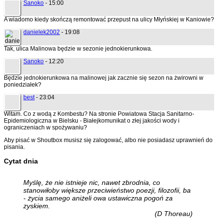
Sanoko
- 15:00
A wiadomo kiedy skończą remontować przepust na ulicy Młyńskiej w Kaniowie?
danielek2002
- 19:08
Tak, ulica Malinowa będzie w sezonie jednokierunkowa.
Sanoko
- 12:20
Będzie jednokierunkowa na malinowej jak zacznie się sezon na żwirowni w
poniedziałek?
best
- 23:04
Witam. Co z wodą z Kombestu? Na stronie Powiatowa Stacja Sanitarno-
Epidemiologiczna w Bielsku - Białejkomunikat o złej jakości wody i
ograniczeniach w spożywaniu?
Aby pisać w Shoutbox musisz się zalogować, albo nie posiadasz uprawnień do
pisania.
Cytat dnia
Myślę, że nie istnieje nic, nawet zbrodnia, co
stanowiłoby większe przeciwieństwo poezji, filozofii, ba
- życia samego aniżeli owa ustawiczna pogoń za
zyskiem.
(D Thoreau)