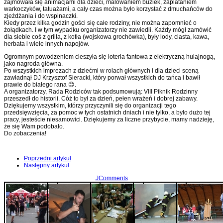
zajmowała się animacjami dla dzieci, malowaniem buziek, zaplataniem
warkoczyków, tatuażami, a cały czas można było korzystać z dmuchańców do
zjeżdżania i do wspinaczki.
Kiedy przez kilka godzin gości się całe rodziny, nie można zapomnieć o
żołądkach. I w tym wypadku organizatorzy nie zawiedli. Każdy mógł zamówić
dla siebie coś z grilla, z kotła (wojskowa grochówka), były lody, ciasta, kawa,
herbata i wiele innych napojów.
Ogromnym powodzeniem cieszyła się loteria fantowa z elektryczną hulajnogą,
jako nagroda główna.
Po wszystkich imprezach z dziećmi w rolach głównych i dla dzieci sceną
zawładnął DJ Krzysztof Sieracki, który porwał wszystkich do tańca i bawił
prawie do białego rana 😊.
A organizatorzy, Rada Rodziców tak podsumowują: VIII Piknik Rodzinny
przeszedł do historii. Cóż to był za dzień, pełen wrażeń i dobrej zabawy.
Dziękujemy wszystkim, którzy przyczynili się do organizacji tego
przedsięwzięcia, za pomoc w tych ostatnich dniach i nie tylko, a było dużo tej
pracy, jesteście niesamowici. Dziękujemy za liczne przybycie, mamy nadzieję,
że się Wam podobało.
Do zobaczenia!
Poprzedni artykuł
Następny artykuł
JComments