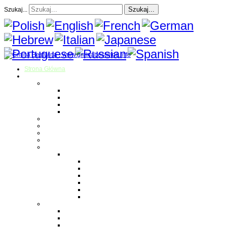
Szukaj...
Szukaj...
Strona Główna
O gminie
Sołectwa
Bestwina
Bestwinka
Janowice
Kaniów
Magazyn Gminny
Oświata
Kultura
Zdrowie
Sport
Liga Siatkówki
Regulamin Ligi
Składy drużyn
Terminarz rozgrywek
Tabela i wyniki
Blog uczestników Ligi
Siatkówka plażowa
Parafie
Bestwina
Bestwinka
Janowice