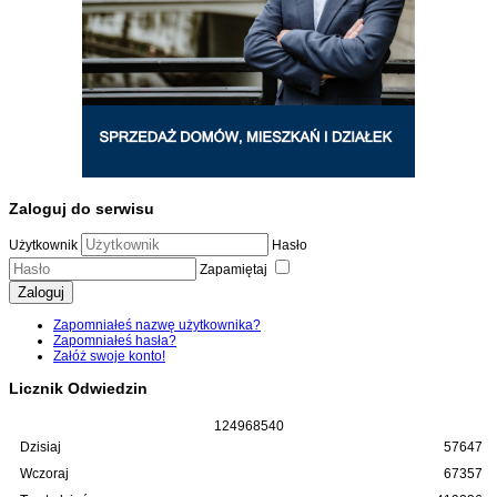
Zaloguj do serwisu
Użytkownik
Hasło
Zapamiętaj
Zaloguj
Zapomniałeś nazwę użytkownika?
Zapomniałeś hasła?
Załóż swoje konto!
Licznik Odwiedzin
1
2
4
9
6
8
5
4
0
Dzisiaj
57647
Wczoraj
67357