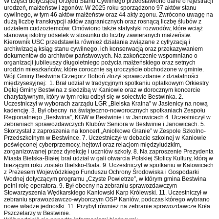
W części dotyczącej Urzędu Stanu Cywilnego przedstawiono dane o rejestracji
urodzeń, małżeństw i zgonów. W 2025 roku sporządzono 97 aktów stanu
cywilnego, w tym 46 aktów małżeństw oraz 44 akty zgonu. Zwrócono uwagę na
dużą liczbę transkrypcji aktów zagranicznych oraz rosnącą liczbę ślubów z
udziałem cudzoziemców. Omówiono także statystyki rozwodów, które wciąż
stanowią istotny odsetek w stosunku do liczby zawieranych małżeństw.
Kierownik USC przedstawiła również działania związane z cyfryzacją i
archiwizacją ksiąg stanu cywilnego, ich konserwacją oraz przekazywaniem
dokumentów do archiwów państwowych. Na zakończenie wspomniano o
organizacji jubileuszy długoletniego pożycia małżeńskiego oraz setnych
urodzin mieszkańców, które corocznie są uroczyście obchodzone w gminie.
Wójt Gminy Bestwina Grzegorz Boboń złożył sprawozdanie z działalności
międzysesyjnej: 1. Brał udział w tradycyjnym spotkaniu opłatkowym Orkiestry
Dętej Gminy Bestwina z siedzibą w Kaniowie oraz w dorocznym koncercie
charytatywnym, który w tym roku odbył się w sołectwie Bestwinka. 2.
Uczestniczył w wyborach zarządu LGR „Bielska Kraina” w Jasienicy na nową
kadencję. 3. Był obecny na świąteczno-noworocznych spotkaniach Zespołu
Regionalnego „Bestwina”, KGW w Bestwinie i w Janowicach 4. Uczestniczył w
zebraniach sprawozdawczych Klubów Seniora w Bestwinie i Janowicach. 5.
Skorzystał z zaproszenia na koncert „Aniołkowe Granie” w Zespole Szkolno-
Przedszkolnym w Bestwince. 7. Uczestniczył w debacie szkolnej w Kaniowie
poświęconej cyberprzemocy, hejtowi oraz relacjom międzyludzkim,
zorganizowanej przez dyrekcję i uczniów szkoły. 8. Na zaproszenie Prezydenta
Miasta Bielska-Białej brał udział w gali otwarcia Polskiej Stolicy Kultury, którą w
bieżącym roku zostało Bielsko-Biała. 9. Uczestniczył w spotkaniu w Katowicach
z Prezesem Wojewódzkiego Funduszu Ochrony Środowiska i Gospodarki
Wodnej dotyczącym programu „Czyste Powietrze”, w którym gmina Bestwina
pełni rolę operatora. 9. Był obecny na zebraniu sprawozdawczym
Stowarzyszenia Wędkarskiego Kaniowski Karp Królewski. 11. Uczestniczył w
zebraniu sprawozdawczo-wyborczym OSP Kaniów, podczas którego wybrano
nowe władze jednostki. 11. Przybył również na zebranie sprawozdawcze Koła
Pszczelarzy w Bestwinie.