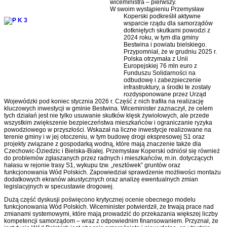
wiceministra – pierwszy.
W swoim wystąpieniu Przemysław
Koperski podkreślił aktywne
wsparcie rządu dla samorządów
dotkniętych skutkami powodzi z
2024 roku, w tym dla gminy
Bestwina i powiatu bielskiego.
Przypomniał, że w grudniu 2025 r.
Polska otrzymała z Unii
Europejskiej 76 mln euro z
Funduszu Solidarności na
odbudowę i zabezpieczenie
infrastruktury, a środki te zostały
rozdysponowane przez Urząd
Wojewódzki pod koniec stycznia 2026 r. Część z nich trafiła na realizację
kluczowych inwestycji w gminie Bestwina. Wiceminister zaznaczył, że celem
tych działań jest nie tylko usuwanie skutków klęsk żywiołowych, ale przede
wszystkim zwiększenie bezpieczeństwa mieszkańców i ograniczanie ryzyka
powodziowego w przyszłości. Wskazał na liczne inwestycje realizowane na
terenie gminy i w jej otoczeniu, w tym budowę drogi ekspresowej S1 oraz
projekty związane z gospodarką wodną, które mają znaczenie także dla
Czechowic-Dziedzic i Bielska-Białej. Przemysław Koperski odniósł się również
do problemów zgłaszanych przez radnych i mieszkańców, m.in. dotyczących
hałasu w rejonie trasy S1, wykupu tzw. „resztówek” gruntów oraz
funkcjonowania Wód Polskich. Zapowiedział sprawdzenie możliwości montażu
dodatkowych ekranów akustycznych oraz analizę ewentualnych zmian
legislacyjnych w specustawie drogowej.
Dużą część dyskusji poświęcono krytycznej ocenie obecnego modelu
funkcjonowania Wód Polskich. Wiceminister potwierdził, że trwają prace nad
zmianami systemowymi, które mają prowadzić do przekazania większej liczby
kompetencji samorządom – wraz z odpowiednim finansowaniem. Przyznał, że