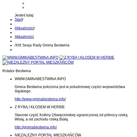
Kontakt z administratorem
Wyślij wiadomość na Alert24
Jesteś tutaj:
Start
/
Aktualności
/
Aktualności
/
XIX Sesja Rady Gminy Bestwina
Rotator Bestwina
WWW.GMINABESTWINA.INFO
Gmina Bestwina położona jest w południowej części województwa
śląskiego.
http://www.gminabestwina.info/
Z RYBĄ I KŁOSEM W HERBIE
Stanowi część Kotliny Oświęcimskiej ograniczonej od północy rzeką
Wisłą, a od zachodu rzeką Białą.
http://gminabestwina.info/
NIEZALEŻNY PORTAL MIESZKAŃCÓW