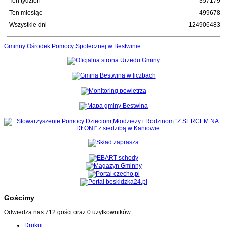
Ten tydzień
357179
Ten miesiąc
499678
Wszystkie dni
124906483
Gminny Ośrodek Pomocy Społecznej w Bestwinie
Gościmy
Odwiedza nas 712 gości oraz 0 użytkowników.
Drukuj