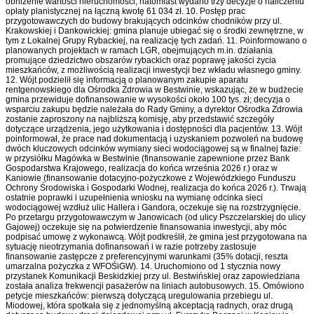
obniżenie wartości nieruchomości, natomiast wydano trzy decyzje o naliczeniu
opłaty planistycznej na łączną kwotę 61 034 zł. 10. Postęp prac
przygotowawczych do budowy brakujących odcinków chodników przy ul.
Krakowskiej i Dankowickiej: gmina planuje ubiegać się o środki zewnętrzne, w
tym z Lokalnej Grupy Rybackiej, na realizację tych zadań. 11. Poinformowano o
planowanych projektach w ramach LGR, obejmujących m.in. działania
promujące dziedzictwo obszarów rybackich oraz poprawę jakości życia
mieszkańców, z możliwością realizacji inwestycji bez wkładu własnego gminy.
12. Wójt podzielił się informacją o planowanym zakupie aparatu
rentgenowskiego dla Ośrodka Zdrowia w Bestwinie, wskazując, że w budżecie
gmina przewiduje dofinansowanie w wysokości około 100 tys. zł; decyzja o
wsparciu zakupu będzie należała do Rady Gminy, a dyrektor Ośrodka Zdrowia
zostanie zaproszony na najbliższą komisję, aby przedstawić szczegóły
dotyczące urządzenia, jego użytkowania i dostępności dla pacjentów. 13. Wójt
poinformował, że prace nad dokumentacją i uzyskaniem pozwoleń na budowę
dwóch kluczowych odcinków wymiany sieci wodociągowej są w finalnej fazie:
w przysiółku Magówka w Bestwinie (finansowanie zapewnione przez Bank
Gospodarstwa Krajowego, realizacja do końca września 2026 r.) oraz w
Kaniowie (finansowanie dotacyjno-pożyczkowe z Wojewódzkiego Funduszu
Ochrony Środowiska i Gospodarki Wodnej, realizacja do końca 2026 r.). Trwają
ostatnie poprawki i uzupełnienia wniosku na wymianę odcinka sieci
wodociągowej wzdłuż ulic Hallera i Gandora, oczekuje się na rozstrzygnięcie.
Po przetargu przygotowawczym w Janowicach (od ulicy Pszczelarskiej do ulicy
Gajowej) oczekuje się na potwierdzenie finansowania inwestycji, aby móc
podpisać umowę z wykonawcą. Wójt podkreślił, że gmina jest przygotowana na
sytuację nieotrzymania dofinansowań i w razie potrzeby zastosuje
finansowanie zastępcze z preferencyjnymi warunkami (35% dotacji, reszta
umarzalna pożyczka z WFOŚiGW). 14. Uruchomiono od 1 stycznia nowy
przystanek Komunikacji Beskidzkiej przy ul. Bestwińskiej oraz zapowiedziana
została analiza frekwencji pasażerów na liniach autobusowych. 15. Omówiono
petycje mieszkańców: pierwszą dotyczącą uregulowania przebiegu ul.
Miodowej, która spotkała się z jednomyślną akceptacją radnych, oraz drugą