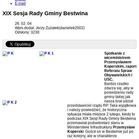
E-mail
XIX Sesja Rady Gminy Bestwina
26. 02. 04
Wpis dodał: Jerzy Zużałek(danielek2002)
Odsłony: 3230
Spotkanie z
wiceministrem
Przemysławem
Koperskim, raport
Referatu Spraw
Obywatelskich i
USC.
Bardzo rzadko
zdarza się, aby w
posiedzeniu rady
gminy takiej jak
nasza brał udział
przedstawiciel rządu RP. Taka wyjątkowa
i należy powiedzieć, że historyczna
sytuacja miała miejsce 2 lutego, kiedy to
podczas XIX Sesji Rady Gminy Bestwina
przemawiał podsekretarz stanu w
Ministerstwie Infrastruktury
Przemysław
Koperski
. Gościł on w Bestwinie już po
raz kolejny, ale w charakterze