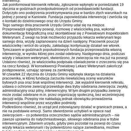
interwencji.
Jak poinformował kierownik referatu, zgłoszenie wpłynęło w poniedziałek 19
stycznia w godzinach przedpołudniowych od przedstawicielki fundacji.
Dotyczyło ono podejrzenia przetrzymywania psa w bardzo złych warunkach na
jednej z posesji w Kaniowie. Fundacja zapowiedziała interwencję i zwróciła się
o kontakt do dzielnicowego oraz do Urzędu Gminy.
Tego samego dnia pracownik Urzędu Gminy udał się na miejsce.
Przeprowadził oględziny posesji, rozmowę z właścicielką psa, wykonał
dokumentację fotograficzną oraz skontaktował się z Powiatowym Inspektoratem
Weterynarii. Z uwagi na brak możliwości przyjazdu lekarza weterynarii tego
samego dnia, wizytę zaplanowano na dzień następny. Pracownik pouczył
właścicielkę i wrócił do urzędu, zakładając kontynuację działań we wtorek.
Tymczasem w godzinach popołudniowych fundacja przeprowadziła własną
interwencję, w wyniku której pies został odebrany. Następnego dnia, podczas
wizyty z lekarzem weterynarii, stwierdzono, że zwierzęcia nie ma już na posesji.
Ustalono również, że właścicielka podpisała oświadczenie o zrzeczeniu się psa
na rzecz fundacji. W konsekwencji Powiatowy Lekarz Weterynarii zakończył
postępowanie, uznając sprawę za zamkniętą.
W czwartek 22 stycznia do Urzędu Gminy wpłynęła skarga na działania
pracownika, w której fundacja zarzuciła niewłaściwą ocenę warunków
bytowych psa oraz brak wspólnej interwencji. Jak wyjaśnił kierownik referatu,
ustawa o ochronie zwierząt przewiduje dwa tryby odebrania zwierzęcia: zwykły,
administracyjny oraz pilny, interwencyjny. W tym drugim przypadku zwierzę
może zostać odebrane m.in. przez organizację społeczną, bez wcześniejszej
decyzji wójta. Przepisy nie nakładają jednak obowiązku prowadzenia
interwencji wspólnie przez wszystkie podmioty.
Podkreślono również, że urząd jest zobowiązany działać w granicach prawa, a
nie na podstawie emocji. Samo stwierdzenie uchybień w opiece nad
zwierzęciem – co potwierdza orzecznictwo sądów administracyjnych – nie
zawsze uprawnia do natychmiastowego, siłowego odebrania psa w trybie
interwencyjnym. Zdaniem urzędu, gdyby pies pozostał na posesji do czasu
wizyty lekarza weterynarii i by potwierdzono rażące zaniedbania, możliwe