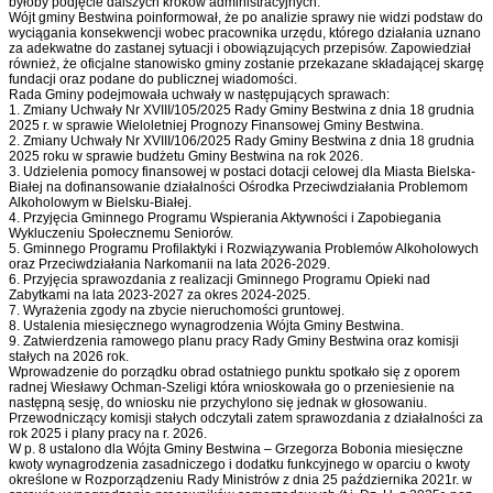
byłoby podjęcie dalszych kroków administracyjnych.
Wójt gminy Bestwina poinformował, że po analizie sprawy nie widzi podstaw do
wyciągania konsekwencji wobec pracownika urzędu, którego działania uznano
za adekwatne do zastanej sytuacji i obowiązujących przepisów. Zapowiedział
również, że oficjalne stanowisko gminy zostanie przekazane składającej skargę
fundacji oraz podane do publicznej wiadomości.
Rada Gminy podejmowała uchwały w następujących sprawach:
1. Zmiany Uchwały Nr XVIII/105/2025 Rady Gminy Bestwina z dnia 18 grudnia
2025 r. w sprawie Wieloletniej Prognozy Finansowej Gminy Bestwina.
2. Zmiany Uchwały Nr XVIII/106/2025 Rady Gminy Bestwina z dnia 18 grudnia
2025 roku w sprawie budżetu Gminy Bestwina na rok 2026.
3. Udzielenia pomocy finansowej w postaci dotacji celowej dla Miasta Bielska-
Białej na dofinansowanie działalności Ośrodka Przeciwdziałania Problemom
Alkoholowym w Bielsku-Białej.
4. Przyjęcia Gminnego Programu Wspierania Aktywności i Zapobiegania
Wykluczeniu Społecznemu Seniorów.
5. Gminnego Programu Profilaktyki i Rozwiązywania Problemów Alkoholowych
oraz Przeciwdziałania Narkomanii na lata 2026-2029.
6. Przyjęcia sprawozdania z realizacji Gminnego Programu Opieki nad
Zabytkami na lata 2023-2027 za okres 2024-2025.
7. Wyrażenia zgody na zbycie nieruchomości gruntowej.
8. Ustalenia miesięcznego wynagrodzenia Wójta Gminy Bestwina.
9. Zatwierdzenia ramowego planu pracy Rady Gminy Bestwina oraz komisji
stałych na 2026 rok.
Wprowadzenie do porządku obrad ostatniego punktu spotkało się z oporem
radnej Wiesławy Ochman-Szeligi która wnioskowała go o przeniesienie na
następną sesję, do wniosku nie przychylono się jednak w głosowaniu.
Przewodniczący komisji stałych odczytali zatem sprawozdania z działalności za
rok 2025 i plany pracy na r. 2026.
W p. 8 ustalono dla Wójta Gminy Bestwina – Grzegorza Bobonia miesięczne
kwoty wynagrodzenia zasadniczego i dodatku funkcyjnego w oparciu o kwoty
określone w Rozporządzeniu Rady Ministrów z dnia 25 października 2021r. w