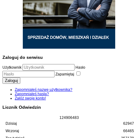
Zaloguj do serwisu
Użytkownik
Hasło
Zapamiętaj
Zaloguj
Zapomniałeś nazwę użytkownika?
Zapomniałeś hasła?
Załóż swoje konto!
Licznik Odwiedzin
1
2
4
9
0
6
4
8
3
Dzisiaj
62947
Wczoraj
66465