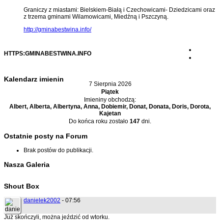
Graniczy z miastami: Bielskiem-Białą i Czechowicami- Dziedzicami oraz
z trzema gminami Wilamowicami, Miedźną i Pszczyną.
http://gminabestwina.info/
HTTPS:GMINABESTWINA.INFO
Kalendarz imienin
7 Sierpnia 2026
Piątek
Imieniny obchodzą:
Albert, Alberta, Albertyna, Anna, Dobiemir, Donat, Donata, Doris, Dorota,
Kajetan
Do końca roku zostało
147
dni.
Ostatnie posty na Forum
Brak postów do publikacji.
Nasza Galeria
Shout Box
danielek2002
- 07:56
Już skończyli, można jeździć od wtorku.