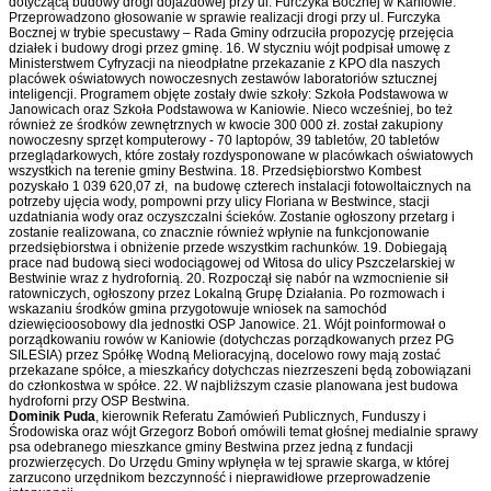
dotyczącą budowy drogi dojazdowej przy ul. Furczyka Bocznej w Kaniowie.
Przeprowadzono głosowanie w sprawie realizacji drogi przy ul. Furczyka
Bocznej w trybie specustawy – Rada Gminy odrzuciła propozycję przejęcia
działek i budowy drogi przez gminę. 16. W styczniu wójt podpisał umowę z
Ministerstwem Cyfryzacji na nieodpłatne przekazanie z KPO dla naszych
placówek oświatowych nowoczesnych zestawów laboratoriów sztucznej
inteligencji. Programem objęte zostały dwie szkoły: Szkoła Podstawowa w
Janowicach oraz Szkoła Podstawowa w Kaniowie. Nieco wcześniej, bo też
również ze środków zewnętrznych w kwocie 300 000 zł. został zakupiony
nowoczesny sprzęt komputerowy - 70 laptopów, 39 tabletów, 20 tabletów
przeglądarkowych, które zostały rozdysponowane w placówkach oświatowych
wszystkich na terenie gminy Bestwina. 18. Przedsiębiorstwo Kombest
pozyskało 1 039 620,07 zł, na budowę czterech instalacji fotowoltaicznych na
potrzeby ujęcia wody, pompowni przy ulicy Floriana w Bestwince, stacji
uzdatniania wody oraz oczyszczalni ścieków. Zostanie ogłoszony przetarg i
zostanie realizowana, co znacznie również wpłynie na funkcjonowanie
przedsiębiorstwa i obniżenie przede wszystkim rachunków. 19. Dobiegają
prace nad budową sieci wodociągowej od Witosa do ulicy Pszczelarskiej w
Bestwinie wraz z hydrofornią. 20. Rozpoczął się nabór na wzmocnienie sił
ratowniczych, ogłoszony przez Lokalną Grupę Działania. Po rozmowach i
wskazaniu środków gmina przygotowuje wniosek na samochód
dziewięcioosobowy dla jednostki OSP Janowice. 21. Wójt poinformował o
porządkowaniu rowów w Kaniowie (dotychczas porządkowanych przez PG
SILESIA) przez Spółkę Wodną Melioracyjną, docelowo rowy mają zostać
przekazane spółce, a mieszkańcy dotychczas niezrzeszeni będą zobowiązani
do członkostwa w spółce. 22. W najbliższym czasie planowana jest budowa
hydroforni przy OSP Bestwina.
Dominik Puda
, kierownik Referatu Zamówień Publicznych, Funduszy i
Środowiska oraz wójt Grzegorz Boboń omówili temat głośnej medialnie sprawy
psa odebranego mieszkance gminy Bestwina przez jedną z fundacji
prozwierzęcych. Do Urzędu Gminy wpłynęła w tej sprawie skarga, w której
zarzucono urzędnikom bezczynność i nieprawidłowe przeprowadzenie