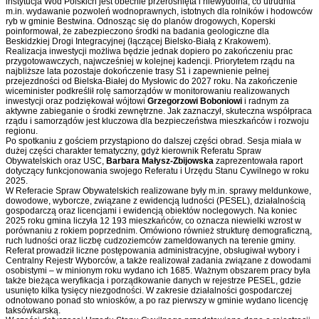
instytucja Wód Polskich jest obecnie przerośnięta i niewydolna, co utrudnia
m.in. wydawanie pozwoleń wodnoprawnych, istotnych dla rolników i hodowców
ryb w gminie Bestwina. Odnosząc się do planów drogowych, Koperski
poinformował, że zabezpieczono środki na badania geologiczne dla
Beskidzkiej Drogi Integracyjnej (łączącej Bielsko-Białą z Krakowem).
Realizacja inwestycji możliwa będzie jednak dopiero po zakończeniu prac
przygotowawczych, najwcześniej w kolejnej kadencji. Priorytetem rządu na
najbliższe lata pozostaje dokończenie trasy S1 i zapewnienie pełnej
przejezdności od Bielska-Białej do Mysłowic do 2027 roku. Na zakończenie
wiceminister podkreślił rolę samorządów w monitorowaniu realizowanych
inwestycji oraz podziękował wójtowi
Grzegorzowi Boboniowi
i radnym za
aktywne zabieganie o środki zewnętrzne. Jak zaznaczył, skuteczna współpraca
rządu i samorządów jest kluczowa dla bezpieczeństwa mieszkańców i rozwoju
regionu.
Po spotkaniu z gościem przystąpiono do dalszej części obrad. Sesja miała w
dużej części charakter tematyczny, gdyż kierownik Referatu Spraw
Obywatelskich oraz USC,
Barbara Małysz-Zbijowska
zaprezentowała raport
dotyczący funkcjonowania swojego Referatu i Urzędu Stanu Cywilnego w roku
2025.
W Referacie Spraw Obywatelskich realizowane były m.in. sprawy meldunkowe,
dowodowe, wyborcze, związane z ewidencją ludności (PESEL), działalnością
gospodarczą oraz licencjami i ewidencją obiektów noclegowych. Na koniec
2025 roku gmina liczyła 12 193 mieszkańców, co oznacza niewielki wzrost w
porównaniu z rokiem poprzednim. Omówiono również strukturę demograficzną,
ruch ludności oraz liczbę cudzoziemców zameldowanych na terenie gminy.
Referat prowadził liczne postępowania administracyjne, obsługiwał wybory i
Centralny Rejestr Wyborców, a także realizował zadania związane z dowodami
osobistymi – w minionym roku wydano ich 1685. Ważnym obszarem pracy była
także bieżąca weryfikacja i porządkowanie danych w rejestrze PESEL, gdzie
usunięto kilka tysięcy niezgodności. W zakresie działalności gospodarczej
odnotowano ponad sto wniosków, a po raz pierwszy w gminie wydano licencję
taksówkarską.