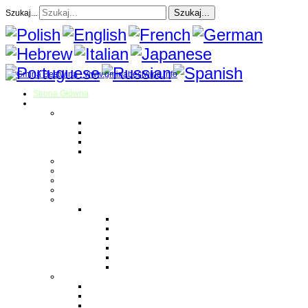
Szukaj...
Szukaj...
Strona Główna
O gminie
Sołectwa
Bestwina
Bestwinka
Janowice
Kaniów
Magazyn Gminny
Oświata
Kultura
Zdrowie
Sport
Liga Siatkówki
Regulamin Ligi
Składy drużyn
Terminarz rozgrywek
Tabela i wyniki
Blog uczestników Ligi
Siatkówka plażowa
Parafie
Bestwina
Bestwinka
Janowice