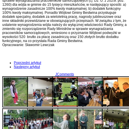
sprawie wynagradzania pracowników samorządowych (t.j. Dz. U. z 2025r. poz.
1260) dla wójta w gminie do 15 tysięcy mieszkańców, w następujący sposób: a)
wynagrodzenie zasadnicze 100% kwoty maksymalnej. b) dodatek funkcyjny
100% kwoty maksymalnej. Ponadto Wójtowi Gminy Bestwina przysługuje
dodatek specjalny, dodatek za wieloletnią pracę, nagrody jubileuszowe oraz
inne składniki przewidziane w obowiązujących przepisach. W związku z tym, że
ustalenie wynagrodzenia wójta należy do wyłącznej właściwości Rady Gminy, a
zmieniło się rozporządzenie Rady Ministrów w sprawie wynagradzania
pracowników samorządowych, wniesiono o przyznanie Wójtowi podwyżki w
wysokości 520 brutto za płacę zasadniczą oraz 150 złotych brutto dodatku
funkcyjnego, na co przystała Rada Gminy Bestwina.
Opracowanie: Sławomir Lewczak
Poprzedni artykuł
Następny artykuł
JComments