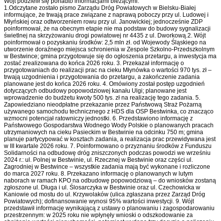
Wójt podzielił się ponadto informacjami bieżącymi:
1.Odczytane zostało pismo Zarządu Dróg Powiatowych w Bielsku-Białej
informujące, że trwają prace związane z naprawą poboczy przy ul. Ludowej i
Młyńskiej oraz odtworzeniem rowu przy ul. Janowickiej; jednocześnie ZDP
poinformował, że na obecnym etapie nie ma podstaw do budowy sygnalizacji
świetlnej na skrzyżowaniu drogi powiatowej nr 4435 z ul. Dworkową.2. Wójt
poinformował o pozyskaniu środków: 2,5 mln zł. od Wojewody Śląskiego na
utworzenie doraźnego miejsca schronienia w Zespole Szkolno-Przedszkolnym
w Bestwince; gmina przygotowuje się do ogłoszenia przetargu, a inwestycja ma
zostać zrealizowana do końca 2026 roku. 3. Przekazał informację o
przygotowaniach do realizacji prac na cieku Młynówka o wartości 970 tys. zł –
trwają uzgodnienia i przygotowania do przetargu, a zakończenie zadania
planowane jest do końca 2026 roku. 4. Omówiony został postęp uzgodnień
dotyczących odbudowy popowodziowej kanału Ulgi; planowane jest
wprowadzenie do budżetu kwoty 500 tys. zł na realizację tego zadania. 5.
Zapowiedziano nieodpłatne przekazanie przez Państwową Straż Pożarną
używanego samochodu technicznego z HDS dla OSP Bestwinka, co znacząco
wzmocni potencjał ratowniczy jednostki. 6. Przedstawiono informację z
Państwowego Gospodarstwa Wodnego Wody Polskie o planowanych pracach
utrzymaniowych na cieku Pasieckim w Bestwinie na odcinku 750 m; gmina
planuje partycypować w kosztach zadania, a realizacja prac przewidywana jest
w III kwartale 2026 roku. 7. Poinformowano o przyznaniu środków z Funduszu
Solidarności na odbudowę dróg zniszczonych podczas powodzi we wrześniu
2024 r.: ul. Polnej w Bestwinie, ul. Rzecznej w Bestwinie oraz części ul.
Zagrodniej w Bestwince – wszystkie zadania mają być wykonane i rozliczone
do marca 2027 roku. 8. Przekazano informację o planowanych w lutym
naborach w ramach KPO na odbudowę popowodziową – do wniosków zostaną
zgłoszone ul. Długa i ul. Ślosarczyka w Bestwinie oraz ul. Czechowicka w
Kaniowie od mostu do ul. Krzywolaków (ulica zgłaszana przez Zarząd Dróg
Powiatowych); dofinansowanie wynosi 95% wartości inwestycji. 9. Wójt
przedstawił informację wynikającą z ustawy o planowaniu i zagospodarowaniu
przestrzennym: w 2025 roku nie wpłynęły wnioski o odszkodowanie za