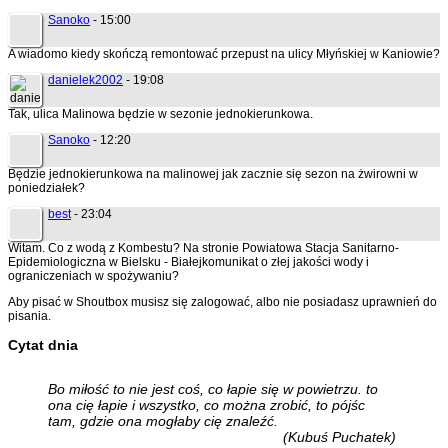
Sanoko
- 15:00
A wiadomo kiedy skończą remontować przepust na ulicy Młyńskiej w Kaniowie?
danielek2002
- 19:08
Tak, ulica Malinowa będzie w sezonie jednokierunkowa.
Sanoko
- 12:20
Będzie jednokierunkowa na malinowej jak zacznie się sezon na żwirowni w
poniedziałek?
best
- 23:04
Witam. Co z wodą z Kombestu? Na stronie Powiatowa Stacja Sanitarno-
Epidemiologiczna w Bielsku - Białejkomunikat o złej jakości wody i
ograniczeniach w spożywaniu?
Aby pisać w Shoutbox musisz się zalogować, albo nie posiadasz uprawnień do
pisania.
Cytat dnia
Bo miłość to nie jest coś, co łapie się w powietrzu. to
ona cię łapie i wszystko, co można zrobić, to pójśc
tam, gdzie ona mogłaby cię znaleźć.
(Kubuś Puchatek)