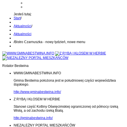
Kontakt z administratorem
Wyślij wiadomość na Alert24
Jesteś tutaj:
Start
/
Aktualności
/
Aktualności
/
Bistro Czarnuszka - nowy tydzień, nowe menu
Rotator Bestwina
WWW.GMINABESTWINA.INFO
Gmina Bestwina położona jest w południowej części województwa
śląskiego.
http://www.gminabestwina.info/
Z RYBĄ I KŁOSEM W HERBIE
Stanowi część Kotliny Oświęcimskiej ograniczonej od północy rzeką
Wisłą, a od zachodu rzeką Białą.
http://gminabestwina.info/
NIEZALEŻNY PORTAL MIESZKAŃCÓW