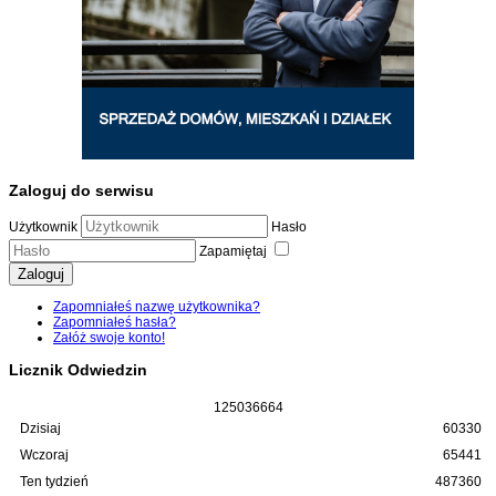
Zaloguj do serwisu
Użytkownik
Hasło
Zapamiętaj
Zaloguj
Zapomniałeś nazwę użytkownika?
Zapomniałeś hasła?
Załóż swoje konto!
Licznik Odwiedzin
1
2
5
0
3
6
6
6
4
Dzisiaj
60330
Wczoraj
65441
Ten tydzień
487360