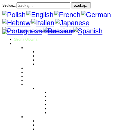
Szukaj...
Szukaj...
Strona Główna
O gminie
Sołectwa
Bestwina
Bestwinka
Janowice
Kaniów
Magazyn Gminny
Oświata
Kultura
Zdrowie
Sport
Liga Siatkówki
Regulamin Ligi
Składy drużyn
Terminarz rozgrywek
Tabela i wyniki
Blog uczestników Ligi
Siatkówka plażowa
Parafie
Bestwina
Bestwinka
Janowice