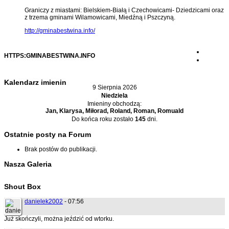
Graniczy z miastami: Bielskiem-Białą i Czechowicami- Dziedzicami oraz
z trzema gminami Wilamowicami, Miedźną i Pszczyną.
http://gminabestwina.info/
HTTPS:GMINABESTWINA.INFO
Kalendarz imienin
9 Sierpnia 2026
Niedziela
Imieniny obchodzą:
Jan, Klarysa, Miłorad, Roland, Roman, Romuald
Do końca roku zostało
145
dni.
Ostatnie posty na Forum
Brak postów do publikacji.
Nasza Galeria
Shout Box
danielek2002
- 07:56
Już skończyli, można jeździć od wtorku.