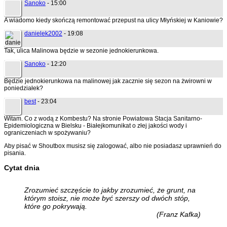
Sanoko
- 15:00
A wiadomo kiedy skończą remontować przepust na ulicy Młyńskiej w Kaniowie?
danielek2002
- 19:08
Tak, ulica Malinowa będzie w sezonie jednokierunkowa.
Sanoko
- 12:20
Będzie jednokierunkowa na malinowej jak zacznie się sezon na żwirowni w
poniedziałek?
best
- 23:04
Witam. Co z wodą z Kombestu? Na stronie Powiatowa Stacja Sanitarno-
Epidemiologiczna w Bielsku - Białejkomunikat o złej jakości wody i
ograniczeniach w spożywaniu?
Aby pisać w Shoutbox musisz się zalogować, albo nie posiadasz uprawnień do
pisania.
Cytat dnia
Zrozumieć szczęście to jakby zrozumieć, że grunt, na
którym stoisz, nie może być szerszy od dwóch stóp,
które go pokrywają.
(Franz Kafka)