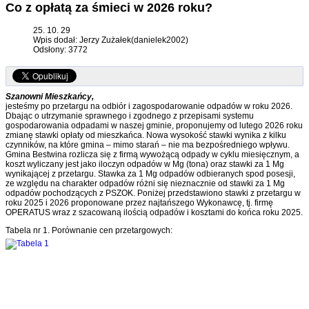
Co z opłatą za śmieci w 2026 roku?
25. 10. 29
Wpis dodał: Jerzy Zużałek(danielek2002)
Odsłony: 3772
Szanowni Mieszkańcy,
jesteśmy po przetargu na odbiór i zagospodarowanie odpadów w roku 2026.
Dbając o utrzymanie sprawnego i zgodnego z przepisami systemu
gospodarowania odpadami w naszej gminie, proponujemy od lutego 2026 roku
zmianę stawki opłaty od mieszkańca. Nowa wysokość stawki wynika z kilku
czynników, na które gmina – mimo starań – nie ma bezpośredniego wpływu.
Gmina Bestwina rozlicza się z firmą wywożącą odpady w cyklu miesięcznym, a
koszt wyliczany jest jako iloczyn odpadów w Mg (tona) oraz stawki za 1 Mg
wynikającej z przetargu. Stawka za 1 Mg odpadów odbieranych spod posesji,
ze względu na charakter odpadów różni się nieznacznie od stawki za 1 Mg
odpadów pochodzących z PSZOK. Poniżej przedstawiono stawki z przetargu w
roku 2025 i 2026 proponowane przez najtańszego Wykonawcę, tj. firmę
OPERATUS wraz z szacowaną ilością odpadów i kosztami do końca roku 2025.
Tabela nr 1. Porównanie cen przetargowych: