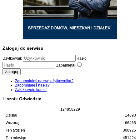
Zaloguj do serwisu
Użytkownik
Hasło
Zapamiętaj
Zaloguj
Zapomniałeś nazwę użytkownika?
Zapomniałeś hasła?
Załóż swoje konto!
Licznik Odwiedzin
1
2
4
8
5
8
2
2
9
Dzisiaj
14693
Wczoraj
66465
Ten tydzień
308925
Ten miesiąc
451424