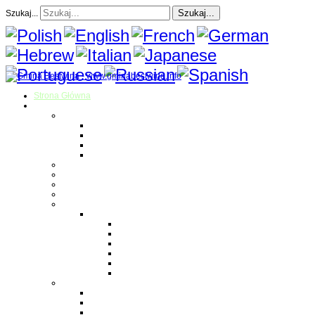
Szukaj...
Szukaj...
Strona Główna
O gminie
Sołectwa
Bestwina
Bestwinka
Janowice
Kaniów
Magazyn Gminny
Oświata
Kultura
Zdrowie
Sport
Liga Siatkówki
Regulamin Ligi
Składy drużyn
Terminarz rozgrywek
Tabela i wyniki
Blog uczestników Ligi
Siatkówka plażowa
Parafie
Bestwina
Bestwinka
Janowice