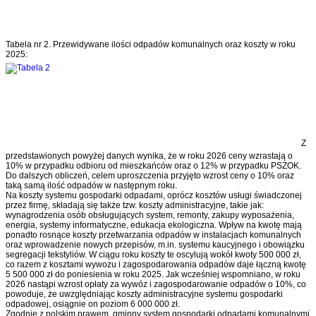
Tabela nr 2. Przewidywane ilości odpadów komunalnych oraz koszty w roku
2025:
Z
przedstawionych powyżej danych wynika, że w roku 2026 ceny wzrastają o
10% w przypadku odbioru od mieszkańców oraz o 12% w przypadku PSZOK.
Do dalszych obliczeń, celem uproszczenia przyjęto wzrost ceny o 10% oraz
taką samą ilość odpadów w następnym roku.
Na koszty systemu gospodarki odpadami, oprócz kosztów usługi świadczonej
przez firmę, składają się także tzw. koszty administracyjne, takie jak:
wynagrodzenia osób obsługujących system, remonty, zakupy wyposażenia,
energia, systemy informatyczne, edukacja ekologiczna. Wpływ na kwotę mają
ponadto rosnące koszty przetwarzania odpadów w instalacjach komunalnych
oraz wprowadzenie nowych przepisów, m.in. systemu kaucyjnego i obowiązku
segregacji tekstyliów. W ciągu roku koszty te oscylują wokół kwoty 500 000 zł,
co razem z kosztami wywozu i zagospodarowania odpadów daje łączną kwotę
5 500 000 zł do poniesienia w roku 2025. Jak wcześniej wspomniano, w roku
2026 nastąpi wzrost opłaty za wywóz i zagospodarowanie odpadów o 10%, co
powoduje, że uwzględniając koszty administracyjne systemu gospodarki
odpadowej, osiągnie on poziom 6 000 000 zł.
Zgodnie z polskim prawem, gminny system gospodarki odpadami komunalnymi