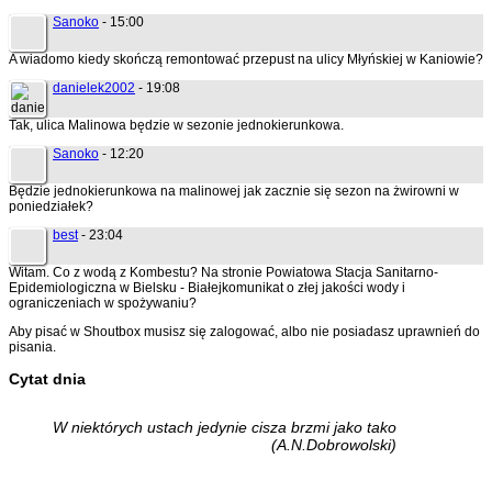
Sanoko
- 15:00
A wiadomo kiedy skończą remontować przepust na ulicy Młyńskiej w Kaniowie?
danielek2002
- 19:08
Tak, ulica Malinowa będzie w sezonie jednokierunkowa.
Sanoko
- 12:20
Będzie jednokierunkowa na malinowej jak zacznie się sezon na żwirowni w
poniedziałek?
best
- 23:04
Witam. Co z wodą z Kombestu? Na stronie Powiatowa Stacja Sanitarno-
Epidemiologiczna w Bielsku - Białejkomunikat o złej jakości wody i
ograniczeniach w spożywaniu?
Aby pisać w Shoutbox musisz się zalogować, albo nie posiadasz uprawnień do
pisania.
Cytat dnia
W niektórych ustach jedynie cisza brzmi jako tako
(A.N.Dobrowolski)