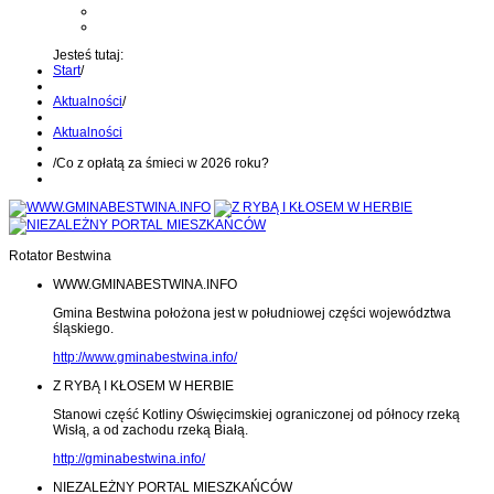
Kontakt z administratorem
Wyślij wiadomość na Alert24
Jesteś tutaj:
Start
/
Aktualności
/
Aktualności
/
Co z opłatą za śmieci w 2026 roku?
Rotator Bestwina
WWW.GMINABESTWINA.INFO
Gmina Bestwina położona jest w południowej części województwa
śląskiego.
http://www.gminabestwina.info/
Z RYBĄ I KŁOSEM W HERBIE
Stanowi część Kotliny Oświęcimskiej ograniczonej od północy rzeką
Wisłą, a od zachodu rzeką Białą.
http://gminabestwina.info/
NIEZALEŻNY PORTAL MIESZKAŃCÓW