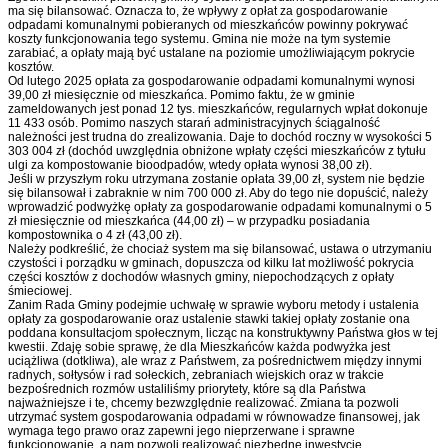
ma się bilansować. Oznacza to, że wpływy z opłat za gospodarowanie
odpadami komunalnymi pobieranych od mieszkańców powinny pokrywać
koszty funkcjonowania tego systemu. Gmina nie może na tym systemie
zarabiać, a opłaty mają być ustalane na poziomie umożliwiającym pokrycie
kosztów.
Od lutego 2025 opłata za gospodarowanie odpadami komunalnymi wynosi
39,00 zł miesięcznie od mieszkańca. Pomimo faktu, że w gminie
zameldowanych jest ponad 12 tys. mieszkańców, regularnych wpłat dokonuje
11 433 osób. Pomimo naszych starań administracyjnych ściągalność
należności jest trudna do zrealizowania. Daje to dochód roczny w wysokości 5
303 004 zł (dochód uwzględnia obniżone wpłaty części mieszkańców z tytułu
ulgi za kompostowanie bioodpadów, wtedy opłata wynosi 38,00 zł).
Jeśli w przyszłym roku utrzymana zostanie opłata 39,00 zł, system nie będzie
się bilansował i zabraknie w nim 700 000 zł. Aby do tego nie dopuścić, należy
wprowadzić podwyżkę opłaty za gospodarowanie odpadami komunalnymi o 5
zł miesięcznie od mieszkańca (44,00 zł) – w przypadku posiadania
kompostownika o 4 zł (43,00 zł).
Należy podkreślić, że chociaż system ma się bilansować, ustawa o utrzymaniu
czystości i porządku w gminach, dopuszcza od kilku lat możliwość pokrycia
części kosztów z dochodów własnych gminy, niepochodzących z opłaty
śmieciowej.
Zanim Rada Gminy podejmie uchwałę w sprawie wyboru metody i ustalenia
opłaty za gospodarowanie oraz ustalenie stawki takiej opłaty zostanie ona
poddana konsultacjom społecznym, licząc na konstruktywny Państwa głos w tej
kwestii. Zdaję sobie sprawę, że dla Mieszkańców każda podwyżka jest
uciążliwa (dotkliwa), ale wraz z Państwem, za pośrednictwem między innymi
radnych, sołtysów i rad sołeckich, zebraniach wiejskich oraz w trakcie
bezpośrednich rozmów ustaliliśmy priorytety, które są dla Państwa
najważniejsze i te, chcemy bezwzględnie realizować. Zmiana ta pozwoli
utrzymać system gospodarowania odpadami w równowadze finansowej, jak
wymaga tego prawo oraz zapewni jego nieprzerwane i sprawne
funkcjonowanie, a nam pozwoli realizować niezbędne inwestycje.