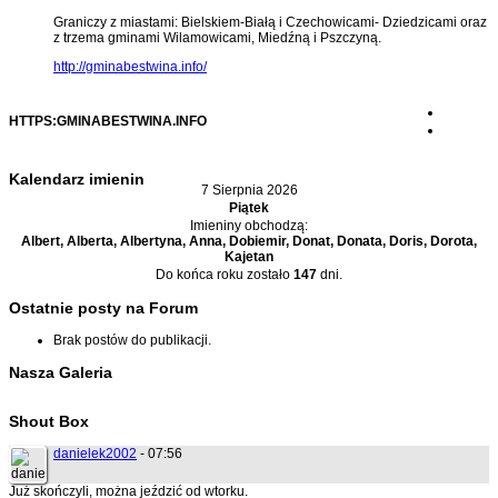
Graniczy z miastami: Bielskiem-Białą i Czechowicami- Dziedzicami oraz
z trzema gminami Wilamowicami, Miedźną i Pszczyną.
http://gminabestwina.info/
HTTPS:GMINABESTWINA.INFO
Kalendarz imienin
7 Sierpnia 2026
Piątek
Imieniny obchodzą:
Albert, Alberta, Albertyna, Anna, Dobiemir, Donat, Donata, Doris, Dorota,
Kajetan
Do końca roku zostało
147
dni.
Ostatnie posty na Forum
Brak postów do publikacji.
Nasza Galeria
Shout Box
danielek2002
- 07:56
Już skończyli, można jeździć od wtorku.