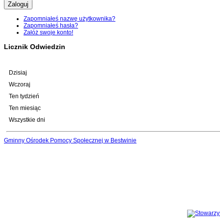
Zaloguj
Zapomniałeś nazwę użytkownika?
Zapomniałeś hasła?
Załóż swoje konto!
Licznik Odwiedzin
Dzisiaj
Wczoraj
Ten tydzień
Ten miesiąc
Wszystkie dni
Gminny Ośrodek Pomocy Społecznej w Bestwinie