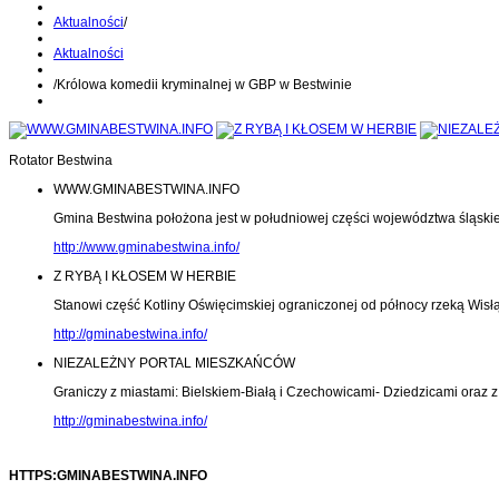
Aktualności
/
Aktualności
/
Królowa komedii kryminalnej w GBP w Bestwinie
Rotator Bestwina
WWW.GMINABESTWINA.INFO
Gmina Bestwina położona jest w południowej części województwa śląski
http://www.gminabestwina.info/
Z RYBĄ I KŁOSEM W HERBIE
Stanowi część Kotliny Oświęcimskiej ograniczonej od północy rzeką Wisłą
http://gminabestwina.info/
NIEZALEŻNY PORTAL MIESZKAŃCÓW
Graniczy z miastami: Bielskiem-Białą i Czechowicami- Dziedzicami oraz
http://gminabestwina.info/
HTTPS:GMINABESTWINA.INFO