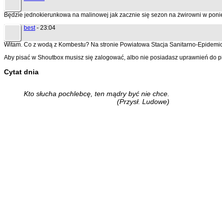
Będzie jednokierunkowa na malinowej jak zacznie się sezon na żwirowni w poni
best
- 23:04
Witam. Co z wodą z Kombestu? Na stronie Powiatowa Stacja Sanitarno-Epidemiol
Aby pisać w Shoutbox musisz się zalogować, albo nie posiadasz uprawnień do p
Cytat dnia
Kto słucha pochlebcę, ten mądry być nie chce.
(Przysł. Ludowe)