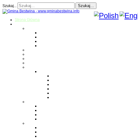
Szukaj...
Szukaj...
Strona Główna
O gminie
Sołectwa
Bestwina
Bestwinka
Janowice
Kaniów
Magazyn Gminny
Oświata
Kultura
Zdrowie
Sport
Liga Siatkówki
Regulamin Ligi
Składy drużyn
Terminarz rozgrywek
Tabela i wyniki
Blog uczestników Ligi
Siatkówka plażowa
Parafie
Bestwina
Bestwinka
Janowice
Kaniów
Monografie OSP
OSP Bestwina
OSP Bestwinka
OSP Janowice