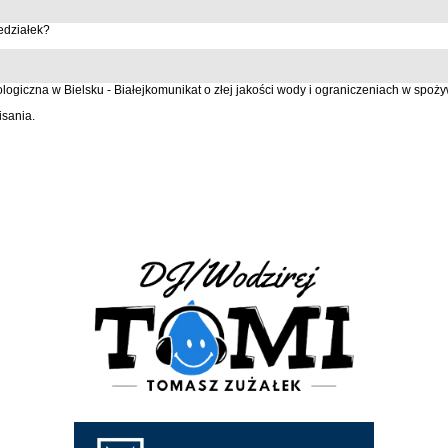
edziałek?
ogiczna w Bielsku - Białejkomunikat o złej jakości wody i ograniczeniach w spoż
isania.