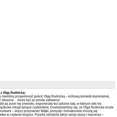
a z Olgą Rudnicką:
e mieliśmy przyjemność gościć Olgę Rudnicką – królową komedii kryminalnej,
być straszny… może być po prostu zabawny!
i jej życie się zmieniło, wspominała też szkolne lata, w których nikt nie
iążkowe intrygi tysiące czytelników. Dowiedzieliśmy się, że Olga Rudnicka wcale
znurkami – wręcz przeciwnie! Wątki, pomysły i bohaterowie mnożą się
ładka w czytanej książce. Pisarka zdradziła także swoje plany i marzenia –