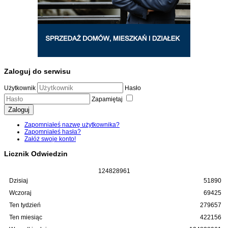
Zaloguj do serwisu
Użytkownik
Hasło
Zapamiętaj
Zaloguj
Zapomniałeś nazwę użytkownika?
Zapomniałeś hasła?
Załóż swoje konto!
Licznik Odwiedzin
1
2
4
8
2
8
9
6
1
Dzisiaj
51890
Wczoraj
69425
Ten tydzień
279657
Ten miesiąc
422156