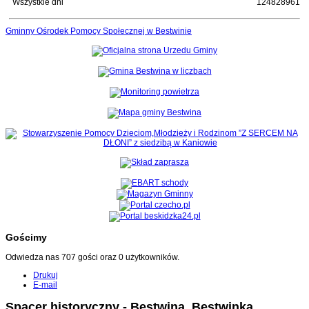
Wszystkie dni
124828961
Gminny Ośrodek Pomocy Społecznej w Bestwinie
Gościmy
Odwiedza nas 707 gości oraz 0 użytkowników.
Drukuj
E-mail
Spacer historyczny - Bestwina, Bestwinka,