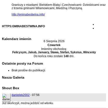
Graniczy z miastami: Bielskiem-Białą i Czechowicami- Dziedzicami oraz
z trzema gminami Wilamowicami, Miedźną i Pszczyną.
http://gminabestwina.info/
HTTPS:GMINABESTWINA.INFO
Kalendarz imienin
6 Sierpnia 2026
Czwartek
Imieniny obchodzą:
Felicysym, Jakub, January, Sława, Stefan, Sykstus, Wincenty
Do końca roku zostało
148
dni.
Ostatnie posty na Forum
Brak postów do publikacji.
Nasza Galeria
Shout Box
danielek2002
- 07:56
Już skończyli, można jeździć od wtorku.