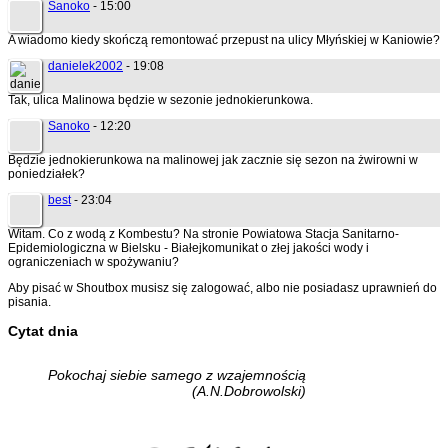
Sanoko
- 15:00
A wiadomo kiedy skończą remontować przepust na ulicy Młyńskiej w Kaniowie?
danielek2002
- 19:08
Tak, ulica Malinowa będzie w sezonie jednokierunkowa.
Sanoko
- 12:20
Będzie jednokierunkowa na malinowej jak zacznie się sezon na żwirowni w
poniedziałek?
best
- 23:04
Witam. Co z wodą z Kombestu? Na stronie Powiatowa Stacja Sanitarno-
Epidemiologiczna w Bielsku - Białejkomunikat o złej jakości wody i
ograniczeniach w spożywaniu?
Aby pisać w Shoutbox musisz się zalogować, albo nie posiadasz uprawnień do
pisania.
Cytat dnia
Pokochaj siebie samego z wzajemnością
(A.N.Dobrowolski)