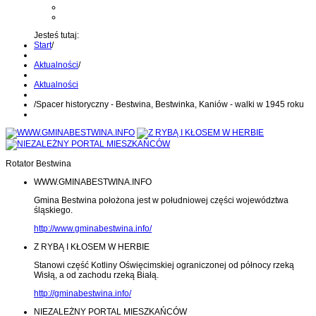
Kontakt z administratorem
Wyślij wiadomość na Alert24
Jesteś tutaj:
Start
/
Aktualności
/
Aktualności
/
Spacer historyczny - Bestwina, Bestwinka, Kaniów - walki w 1945 roku
Rotator Bestwina
WWW.GMINABESTWINA.INFO
Gmina Bestwina położona jest w południowej części województwa
śląskiego.
http://www.gminabestwina.info/
Z RYBĄ I KŁOSEM W HERBIE
Stanowi część Kotliny Oświęcimskiej ograniczonej od północy rzeką
Wisłą, a od zachodu rzeką Białą.
http://gminabestwina.info/
NIEZALEŻNY PORTAL MIESZKAŃCÓW