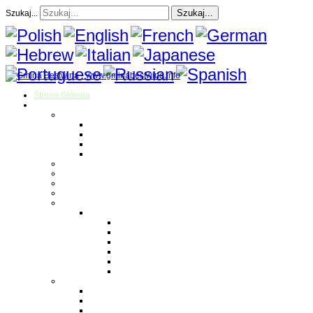
Szukaj...
Szukaj...
Strona Główna
O gminie
Sołectwa
Bestwina
Bestwinka
Janowice
Kaniów
Magazyn Gminny
Oświata
Kultura
Zdrowie
Sport
Liga Siatkówki
Regulamin Ligi
Składy drużyn
Terminarz rozgrywek
Tabela i wyniki
Blog uczestników Ligi
Siatkówka plażowa
Parafie
Bestwina
Bestwinka
Janowice