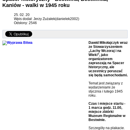
Kaniów - walki w 1945 roku
25. 02. 20
Wpis dodał: Jerzy Zużałek(danielek2002)
Odsłony: 2546
Dawid Mikołajczyk wraz
ze Stowarzyszeniem
„Lachy Wczoraj i na
Wieki”, jako
organizatorem
zapraszają na Spacer
historyczny, ale
uczestnicy poruszać
się będą samochodami.
Temat jest związany z
wydarzeniami ze
stycznia i lutego 1945
roku.
Czas i miejsce startu -
1 marca godz. 11.00,
miejsce zbiórki
Muzeum Regionalne w
Bestwinie.
Szczegóły na plakacie.