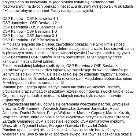
przystąpiono do losowania. W jego wyniku ustalił się harmonogram
rozgrywanych na dwóch boiskach meczów, a drużyny występowały w składach
6+1 z powrotnymi zmianami. Padły następujące wyniki:
OSP Kaniów - OSP Bestwinka 4-1
OSP Janowice - OSP Bestwina 2-1
OSP Bestwinka - OSP Janowice 5-3
OSP Kaniów - OSP Bestwina 1-0
OSP Kaniów - OSP Janowice 3-1
OSP Bestwinka - OSP Bestwina 6-3
Mimo żaru lejącego się z nieba, zawodnicy pokazali nie tylko umiejętności
piłkarskie, ale również niezwykłą determinację i ducha walki. Los sprawił, że już
w pierwszym meczu spotkali się odwieczni rywale i faworyci takich rozgrywek:
OSP Bestwinka i OSP Kaniów. Można powiedzieć, że ten wygrany przez
kaniowian mecz ustawił turniej.
Z kolei w ostatniej kolejce spotkały się OSP Bestwina z OSP Bestwinka i
potraktowały ten mecz bardzo lajtowo, wprowadzając do swoich składów po
jednym dzieciaku, hmmm, ale też okazało się, że dzieciaki rządziły na boisku i
zdobywały bramki. Bramkę zdobyła również pani Magdalena Sobańska, mimo
że wbiegła na boisko w sandałach 😊.
Pomimo panującego upału na trybunach nie zabrakło kibiców. Rodziny,
przyjaciele oraz sympatycy strażaków przyszli dopingować swoich ulubieńców.
Organizatorzy zadbali o miejsca, w których można było nawodnić swoje
organizmy 😊.
Po zakończeniu turnieju odbyła się ceremonia wręczenia nagród. Zwycięska
drużyna, OSP Kaniów -
Wojciech Janeczko, Szymon Janeczko , Rafał
Janeczko, Daniel Zużałek, Patryk Wójtowicz, Mariusz Cupriak, Marcin Kozub,
Wojciech Kozub
, która odniosła same zwycięstwa otrzymała Puchar Prezesa
Zarządu Gminnego OSP, a pozostałe jednostki OSP pamiątkowe dyplomy.
Wręczali je Zygmunt Łukoś, Grzegorz Gawęda i Krzysztof Zelek.
Pomimo upału, turniej piłki nożnej strażaków okazał się bardzo fajnym
wydarzeniem. Było to nie tylko sportowe święto, ale również doskonała okazja