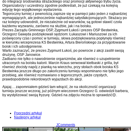
do integracji środowiska strażackiego oraz promocji aktywnego trybu życia.
Organizatorzy i uczestnicy zgodnie podkreślali, że już czekają na kolejną
edycję tego wyjątkowego wydarzenia.
Tegoroczny turniej z pewnością zapisze się w pamięci jako jeden z najbardziej
wymagających, ale jednocześnie najbardziej satysfakcjonujących. Strażacy po
raz kolejny udowodnili, że niezależnie od warunków, są gotowi stawić czoła
każdemu wyzwaniu, zarówno na służbie, jak i na boisku.
Prezes Zarządu Gminnego OSP, Zygmunt Łukoś i prezes OSP Bestwinka,
Grzegorz Gawęda podziękowali sędziom: Łukaszowi i Mariuszowi za ich
poświęcony czas i pomoc w turnieju, słowa podziękowania popłynęły również
w kierunku wiceprezesa KS Bestwinka, Artura Bierońskiego za przygotowanie
boisk i ich udostępnienie.
Warto zaznaczyć, że prezes Zygmunt Łukoś, po powrocie z akcji zasilił swoją
drużynę, OSP Janowice.
Zadbano nie tylko o nawodnienie organizmów, ale również o uzupełnienie
utraconych na boisku kalorii. Marcin Kraus serwował kiełbaski z grilla, był
również złocisty napój z pianką na wierzchu, przy stołach obok boiska KS
Bestwinka jeszcze długo po zakończeniu turnieju wspominano nie tylko jego
przebieg, ale również rozmawiano o tegorocznych, jakże częstych,
prawdopodobnie rekordowych wyjazdach do akcji.
Ajajaj.... zapomniałem gdzieś tam wtrącić, że na okoliczność organizacji
turnieju jeszcze wczoraj, już późnym wieczorem Grzegorz G. odwiedził barbera,
by wystylizować swoją fryzurę. Gdzieś na zdjęciu można to sprawdzić😊.
Poprzedni artykuł
Następny artykuł
JComments