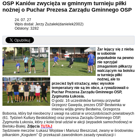
OSP Kaniów zwycięża w gminnym turnieju piłki
nożnej o Puchar Prezesa Zarządu Gminnego OSP
24. 07. 27
Wpis dodał: Jerzy Zużałek(danielek2002)
Odsłony: 3282
Żar lejący się z nieba
w sobotnie
popołudnie na pewno
nie sprzyjał
zmaganiom piłkarzy
walczącym na boisku
w turnieju piłki
nożnej, ale to
przecież byli strażacy, więc wysokie
temperatury nie są im obce, a rywalizowali o
Puchar Prezesa Zarządu Gminnego OSP,
Zygmunta Łukosia.
O godz. 16 uczestników turnieju przywitał
Grzegorz Gawęda, prezes OSP Bestwinka w
imieniu wójta gminy Bestwina, Grzegorza
Bobonia, który był nieobecny z uwagi na udział w uroczystościach powiatowych
(61. Tydzień Kultury Beskidzkiej) oraz prezesa Zarządu Gminnego OSP,
Zygmunta Łukosia, który z kolei brał udział w akcji (wypadek samochodowy) w
Bielsku-Białej.
Zdjęcia
TUTAJ
Sędziowie meczów: Łukasz Wojsław i Mariusz Bieszczad, zwany w środowisku
piłkarskim „Kogutem” 😊 przekazali zawodnikom zasady rywalizacji i