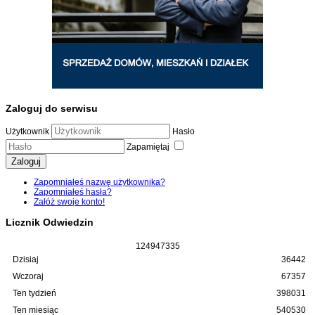
Zaloguj do serwisu
Użytkownik
Hasło
Zapamiętaj
Zaloguj
Zapomniałeś nazwę użytkownika?
Zapomniałeś hasła?
Załóż swoje konto!
Licznik Odwiedzin
1
2
4
9
4
7
3
3
5
Dzisiaj
36442
Wczoraj
67357
Ten tydzień
398031
Ten miesiąc
540530