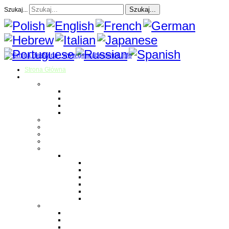
Szukaj...
Szukaj...
Strona Główna
O gminie
Sołectwa
Bestwina
Bestwinka
Janowice
Kaniów
Magazyn Gminny
Oświata
Kultura
Zdrowie
Sport
Liga Siatkówki
Regulamin Ligi
Składy drużyn
Terminarz rozgrywek
Tabela i wyniki
Blog uczestników Ligi
Siatkówka plażowa
Parafie
Bestwina
Bestwinka
Janowice