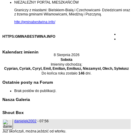
NIEZALEŻNY PORTAL MIESZKAŃCÓW
Graniczy z miastami: Bielskiem-Białą i Czechowicami- Dziedzicami oraz
z trzema gminami Wilamowicami, Miedźną i Pszczyną.
http://gminabestwina.info/
HTTPS:GMINABESTWINA.INFO
Kalendarz imienin
8 Sierpnia 2026
Sobota
Imieniny obchodzą:
Cyprian, Cyriak, Cyryl, Emil, Emilian, Emiliusz, Niezamysł, Olech, Sylwiusz
Do końca roku zostało
146
dni.
Ostatnie posty na Forum
Brak postów do publikacji.
Nasza Galeria
Shout Box
danielek2002
- 07:56
Już skończyli, można jeździć od wtorku.