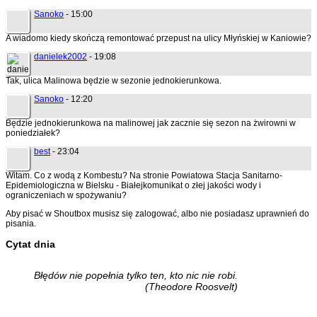
Sanoko
- 15:00
A wiadomo kiedy skończą remontować przepust na ulicy Młyńskiej w Kaniowie?
danielek2002
- 19:08
Tak, ulica Malinowa będzie w sezonie jednokierunkowa.
Sanoko
- 12:20
Będzie jednokierunkowa na malinowej jak zacznie się sezon na żwirowni w
poniedziałek?
best
- 23:04
Witam. Co z wodą z Kombestu? Na stronie Powiatowa Stacja Sanitarno-
Epidemiologiczna w Bielsku - Białejkomunikat o złej jakości wody i
ograniczeniach w spożywaniu?
Aby pisać w Shoutbox musisz się zalogować, albo nie posiadasz uprawnień do
pisania.
Cytat dnia
Błędów nie popełnia tylko ten, kto nic nie robi.
(Theodore Roosvelt)