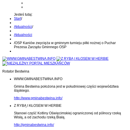
Kontakt z administratorem
Wyślij wiadomość na Alert24
Jesteś tutaj:
Start
/
Aktualności
/
Aktualności
/
OSP Kaniów zwycięża w gminnym turnieju piłki nożnej o Puchar
Prezesa Zarządu Gminnego OSP
Rotator Bestwina
WWW.GMINABESTWINA.INFO
Gmina Bestwina położona jest w południowej części województwa
śląskiego.
http://www.gminabestwina.info/
Z RYBĄ I KŁOSEM W HERBIE
Stanowi część Kotliny Oświęcimskiej ograniczonej od północy rzeką
Wisłą, a od zachodu rzeką Białą.
http://gminabestwina.info/