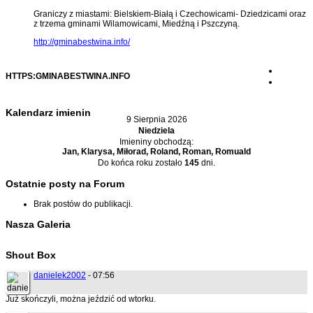
Graniczy z miastami: Bielskiem-Białą i Czechowicami- Dziedzicami oraz
z trzema gminami Wilamowicami, Miedźną i Pszczyną.
http://gminabestwina.info/
HTTPS:GMINABESTWINA.INFO
Kalendarz imienin
9 Sierpnia 2026
Niedziela
Imieniny obchodzą:
Jan, Klarysa, Miłorad, Roland, Roman, Romuald
Do końca roku zostało
145
dni.
Ostatnie posty na Forum
Brak postów do publikacji.
Nasza Galeria
Shout Box
danielek2002
- 07:56
Już skończyli, można jeździć od wtorku.