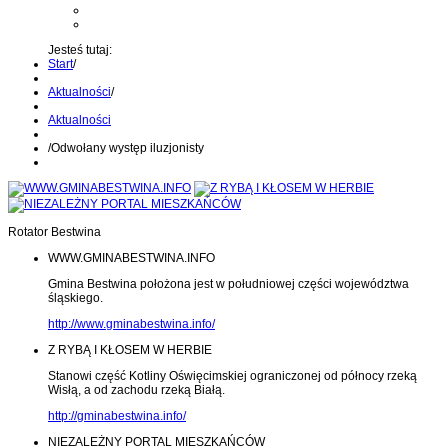
Kontakt z administratorem
Wyślij wiadomość na Alert24
Jesteś tutaj:
Start
/
Aktualności
/
Aktualności
/
Odwołany występ iluzjonisty
Rotator Bestwina
WWW.GMINABESTWINA.INFO
Gmina Bestwina położona jest w południowej części województwa
śląskiego.
http://www.gminabestwina.info/
Z RYBĄ I KŁOSEM W HERBIE
Stanowi część Kotliny Oświęcimskiej ograniczonej od północy rzeką
Wisłą, a od zachodu rzeką Białą.
http://gminabestwina.info/
NIEZALEŻNY PORTAL MIESZKAŃCÓW