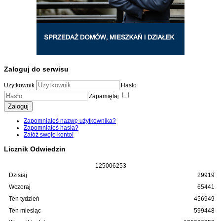
Zaloguj do serwisu
Użytkownik
Hasło
Zapamiętaj
Zaloguj
Zapomniałeś nazwę użytkownika?
Zapomniałeś hasła?
Załóż swoje konto!
Licznik Odwiedzin
1
2
5
0
0
6
2
5
3
Dzisiaj
29919
Wczoraj
65441
Ten tydzień
456949
Ten miesiąc
599448