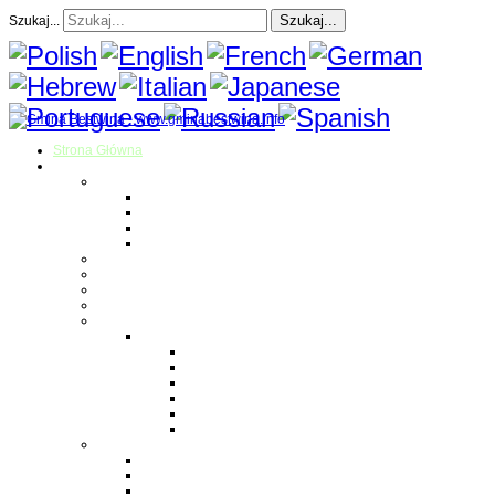
Szukaj...
Szukaj...
Strona Główna
O gminie
Sołectwa
Bestwina
Bestwinka
Janowice
Kaniów
Magazyn Gminny
Oświata
Kultura
Zdrowie
Sport
Liga Siatkówki
Regulamin Ligi
Składy drużyn
Terminarz rozgrywek
Tabela i wyniki
Blog uczestników Ligi
Siatkówka plażowa
Parafie
Bestwina
Bestwinka
Janowice