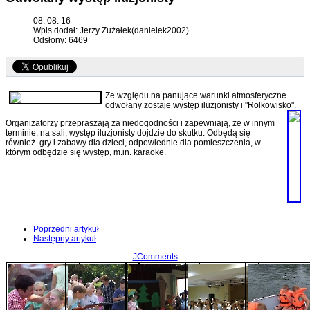
08. 08. 16
Wpis dodał: Jerzy Zużałek(danielek2002)
Odsłony: 6469
Ze względu na panujące warunki atmosferyczne
odwołany zostaje występ iluzjonisty i "Rolkowisko".
Organizatorzy przepraszają za niedogodności i zapewniają, że w innym
terminie, na sali, występ iluzjonisty dojdzie do skutku. Odbędą się
również gry i zabawy dla dzieci, odpowiednie dla pomieszczenia, w
którym odbędzie się występ, m.in. karaoke.
Poprzedni artykuł
Następny artykuł
JComments