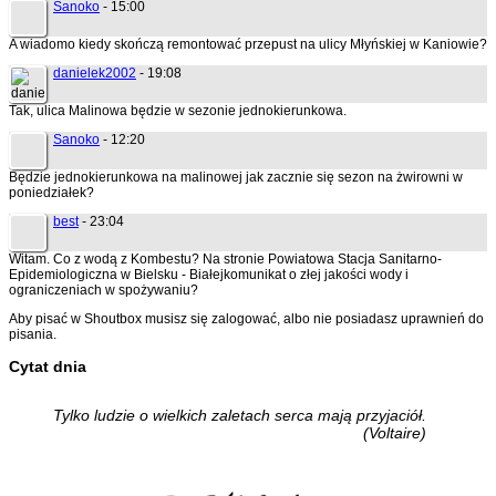
Sanoko
- 15:00
A wiadomo kiedy skończą remontować przepust na ulicy Młyńskiej w Kaniowie?
danielek2002
- 19:08
Tak, ulica Malinowa będzie w sezonie jednokierunkowa.
Sanoko
- 12:20
Będzie jednokierunkowa na malinowej jak zacznie się sezon na żwirowni w
poniedziałek?
best
- 23:04
Witam. Co z wodą z Kombestu? Na stronie Powiatowa Stacja Sanitarno-
Epidemiologiczna w Bielsku - Białejkomunikat o złej jakości wody i
ograniczeniach w spożywaniu?
Aby pisać w Shoutbox musisz się zalogować, albo nie posiadasz uprawnień do
pisania.
Cytat dnia
Tylko ludzie o wielkich zaletach serca mają przyjaciół.
(Voltaire)