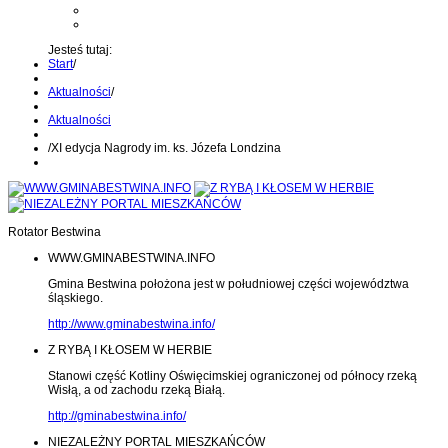
Kontakt z administratorem
Wyślij wiadomość na Alert24
Jesteś tutaj:
Start
/
Aktualności
/
Aktualności
/
XI edycja Nagrody im. ks. Józefa Londzina
Rotator Bestwina
WWW.GMINABESTWINA.INFO
Gmina Bestwina położona jest w południowej części województwa
śląskiego.
http://www.gminabestwina.info/
Z RYBĄ I KŁOSEM W HERBIE
Stanowi część Kotliny Oświęcimskiej ograniczonej od północy rzeką
Wisłą, a od zachodu rzeką Białą.
http://gminabestwina.info/
NIEZALEŻNY PORTAL MIESZKAŃCÓW