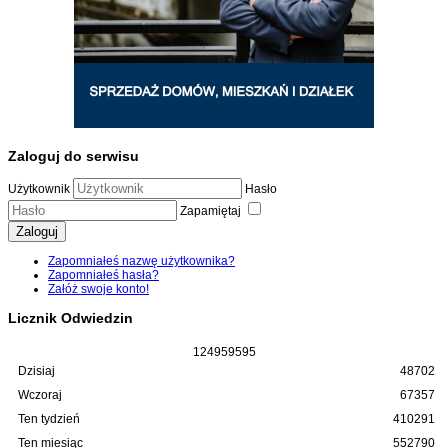
Zaloguj do serwisu
Użytkownik
Hasło
Zapamiętaj
Zaloguj
Zapomniałeś nazwę użytkownika?
Zapomniałeś hasła?
Załóż swoje konto!
Licznik Odwiedzin
1
2
4
9
5
9
5
9
5
Dzisiaj
48702
Wczoraj
67357
Ten tydzień
410291
Ten miesiąc
552790