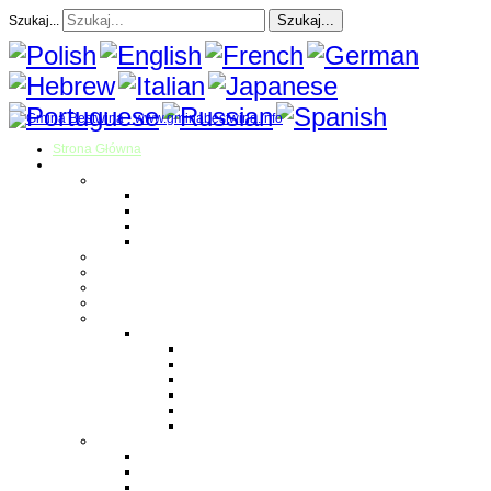
Szukaj...
Szukaj...
Strona Główna
O gminie
Sołectwa
Bestwina
Bestwinka
Janowice
Kaniów
Magazyn Gminny
Oświata
Kultura
Zdrowie
Sport
Liga Siatkówki
Regulamin Ligi
Składy drużyn
Terminarz rozgrywek
Tabela i wyniki
Blog uczestników Ligi
Siatkówka plażowa
Parafie
Bestwina
Bestwinka
Janowice