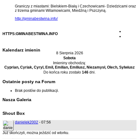
Graniczy z miastami: Bielskiem-Białą i Czechowicami- Dziedzicami oraz
z trzema gminami Wilamowicami, Miedźną i Pszczyną.
http://gminabestwina.info/
HTTPS:GMINABESTWINA.INFO
Kalendarz imienin
8 Sierpnia 2026
Sobota
Imieniny obchodzą:
Cyprian, Cyriak, Cyryl, Emil, Emilian, Emiliusz, Niezamysł, Olech, Sylwiusz
Do końca roku zostało
146
dni.
Ostatnie posty na Forum
Brak postów do publikacji.
Nasza Galeria
Shout Box
danielek2002
- 07:56
Już skończyli, można jeździć od wtorku.