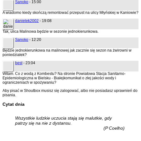
Sanoko
- 15:00
A wiadomo kiedy skończą remontować przepust na ulicy Młyńskiej w Kaniowie?
danielek2002
- 19:08
Tak, ulica Malinowa będzie w sezonie jednokierunkowa.
Sanoko
- 12:20
Będzie jednokierunkowa na malinowej jak zacznie się sezon na żwirowni w
poniedziałek?
best
- 23:04
Witam. Co z wodą z Kombestu? Na stronie Powiatowa Stacja Sanitarno-
Epidemiologiczna w Bielsku - Białejkomunikat o złej jakości wody i
ograniczeniach w spożywaniu?
Aby pisać w Shoutbox musisz się zalogować, albo nie posiadasz uprawnień do
pisania.
Cytat dnia
Wszystkie ludzkie uczucia stają się malutkie, gdy
patrzy się na nie z dystansu.
(P Coelho)