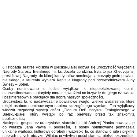
6 listopada Teatrze Polskim w Bielsku-Białej odbyła się uroczystość wręczenia
Nagrody Starosty Bielskiego im. ks. Józefa Londzina. Była to już XI edycja tej
prestiżowej Nagrody, do której kandydatów nominują samorządy gmin powiatu
bielskiego, a laureata wybiera Kapituła Nagrody pod przewodnictwem Aliny
Świeży – Sobel.
Osoby nominowane to ludzie wyjątkowi, o nieposzlakowanej opinii,
niekwestionowane autorytety moralne, wrażliwi na krzywdę drugiego człowieka
i bezinteresownie pracujący dla dobra naszych społeczności.
Uroczystość ta, to nadzwyczajne powiatowe święto, wielkie wydarzenie, które
dzięki osobom nominowanym nabiera szczególnego wymiaru. Ten wyjątkowy
wieczór rozpoczął występ chóru „Glorium Dei” Instytutu Teologicznego w
Bielsku-Białej, który wystąpił po raz pierwszy przed tak znakomitą
publicznością.
Następnie gospodarz uroczystości starosta bielski Andrzej Płonka nawiązując
do wiersza Jana Pawła II, podkreślił, iż osoby nominowane pomnażają
unikalne wartości, kulturowy dorobek i wszystko to, co stanowi o sile i pięknie
naszych małych ojczyzn. Witając przybyłych gości starosta bielski szczególnie