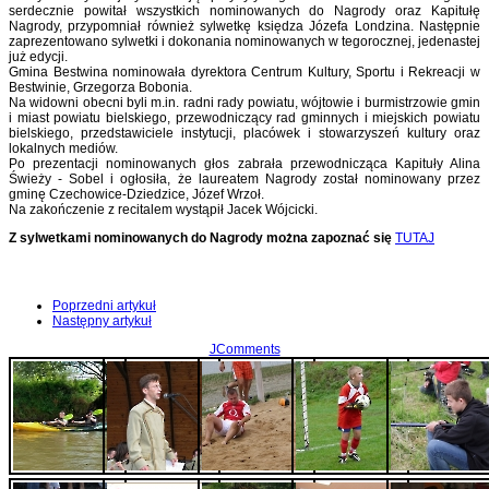
serdecznie powitał wszystkich nominowanych do Nagrody oraz Kapitułę
Nagrody, przypomniał również sylwetkę księdza Józefa Londzina. Następnie
zaprezentowano sylwetki i dokonania nominowanych w tegorocznej, jedenastej
już edycji.
Gmina Bestwina nominowała dyrektora Centrum Kultury, Sportu i Rekreacji w
Bestwinie, Grzegorza Bobonia.
Na widowni obecni byli m.in. radni rady powiatu, wójtowie i burmistrzowie gmin
i miast powiatu bielskiego, przewodniczący rad gminnych i miejskich powiatu
bielskiego, przedstawiciele instytucji, placówek i stowarzyszeń kultury oraz
lokalnych mediów.
Po prezentacji nominowanych głos zabrała przewodnicząca Kapituły Alina
Świeży - Sobel i ogłosiła, że laureatem Nagrody został nominowany przez
gminę Czechowice-Dziedzice, Józef Wrzoł.
Na zakończenie z recitalem wystąpił Jacek Wójcicki.
Z sylwetkami nominowanych do Nagrody można zapoznać się
TUTAJ
Poprzedni artykuł
Następny artykuł
JComments