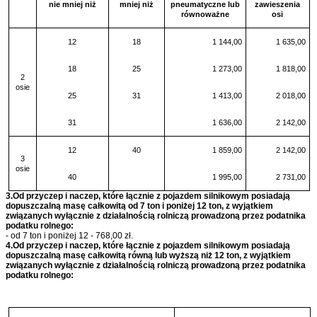
nie mniej niż
mniej niż
pneumatyczne lub
zawieszenia
równoważne
osi
12
18
1 144,00
1 635,00
18
25
1 273,00
1 818,00
2
osie
25
31
1 413,00
2 018,00
31
1 636,00
2 142,00
12
40
1 859,00
2 142,00
3
osie
40
1 995,00
2 731,00
3.Od przyczep i naczep, które łącznie z pojazdem silnikowym posiadają
dopuszczalną masę całkowitą od 7 ton i poniżej 12 ton, z wyjątkiem
związanych wyłącznie z działalnością rolniczą prowadzoną przez podatnika
podatku rolnego:
- od 7 ton i poniżej 12 - 768,00 zł.
4.Od przyczep i naczep, które łącznie z pojazdem silnikowym posiadają
dopuszczalną masę całkowitą równą lub wyższą niż 12 ton, z wyjątkiem
związanych wyłącznie z działalnością rolniczą prowadzoną przez podatnika
podatku rolnego: