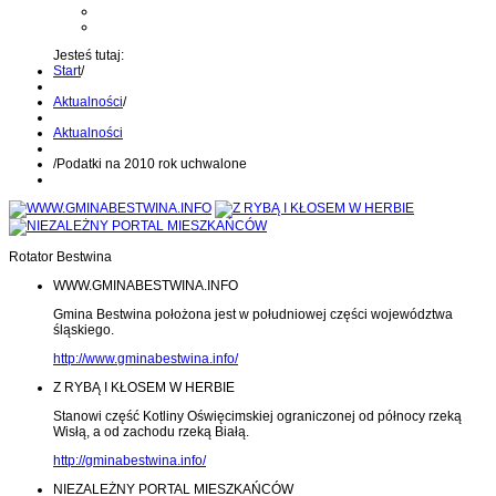
Kontakt z administratorem
Wyślij wiadomość na Alert24
Jesteś tutaj:
Start
/
Aktualności
/
Aktualności
/
Podatki na 2010 rok uchwalone
Rotator Bestwina
WWW.GMINABESTWINA.INFO
Gmina Bestwina położona jest w południowej części województwa
śląskiego.
http://www.gminabestwina.info/
Z RYBĄ I KŁOSEM W HERBIE
Stanowi część Kotliny Oświęcimskiej ograniczonej od północy rzeką
Wisłą, a od zachodu rzeką Białą.
http://gminabestwina.info/
NIEZALEŻNY PORTAL MIESZKAŃCÓW