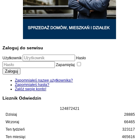
Zaloguj do serwisu
Użytkownik
Hasło
Zapamiętaj
Zaloguj
Zapomniałeś nazwę użytkownika?
Zapomniałeś hasła?
Załóż swoje konto!
Licznik Odwiedzin
1
2
4
8
7
2
4
2
1
Dzisiaj
28885
Wczoraj
66465
Ten tydzień
323117
Ten miesiąc
465616