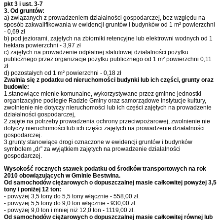
pkt 3 i ust. 3-7
3. Od gruntów:
a) związanych z prowadzeniem działalności gospodarczej, bez względu na
sposób zakwalifikowania w ewidencji gruntów i budynków od 1 m² powierzchni
- 0,69 zł
b) pod jeziorami, zajętych na zbiorniki retencyjne lub elektrowni wodnych od 1
hektara powierzchni - 3,97 zł
c) zajętych na prowadzenie odpłatnej statutowej działalności pożytku
publicznego przez organizacje pożytku publicznego od 1 m² powierzchni 0,11
zł
d) pozostałych od 1 m² powierzchni - 0,18 zł
Zwalnia się z podatku od nieruchomości budynki lub ich części, grunty oraz
budowle:
1.stanowiące mienie komunalne, wykorzystywane przez gminne jednostki
organizacyjne podległe Radzie Gminy oraz samorządowe instytucje kultury,
zwolnienie nie dotyczy nieruchomości lub ich części zajętych na prowadzenie
działalności gospodarczej,
2.zajęte na potrzeby prowadzenia ochrony przeciwpożarowej, zwolnienie nie
dotyczy nieruchomości lub ich części zajętych na prowadzenie działalności
gospodarczej.
3.grunty stanowiące drogi oznaczone w ewidencji gruntów i budynków
symbolem „dr” za wyjątkiem zajętych na prowadzenie działalności
gospodarczej.
Wysokość rocznych stawek podatku od środków transportowych na rok
2010 obowiązujących w Gminie Bestwina.
Od samochodów ciężarowych o dopuszczalnej masie całkowitej powyżej 3,5
tony i poniżej 12 ton:
- powyżej 3,5 tony do 5,5 tony włącznie - 558,00 zł.
- powyżej 5,5 tony do 9,0 ton włącznie - 930,00 zł.
- powyżej 9,0 ton i mniej niż 12,0 ton - 1119,00 zł.
Od samochodów ciężarowych o dopuszczalnej masie całkowitej równej lub