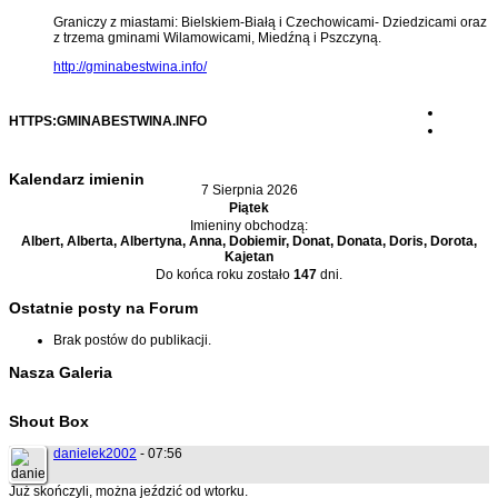
Graniczy z miastami: Bielskiem-Białą i Czechowicami- Dziedzicami oraz
z trzema gminami Wilamowicami, Miedźną i Pszczyną.
http://gminabestwina.info/
HTTPS:GMINABESTWINA.INFO
Kalendarz imienin
7 Sierpnia 2026
Piątek
Imieniny obchodzą:
Albert, Alberta, Albertyna, Anna, Dobiemir, Donat, Donata, Doris, Dorota,
Kajetan
Do końca roku zostało
147
dni.
Ostatnie posty na Forum
Brak postów do publikacji.
Nasza Galeria
Shout Box
danielek2002
- 07:56
Już skończyli, można jeździć od wtorku.