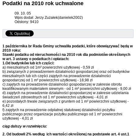
Podatki na 2010 rok uchwalone
09. 10. 05
Wpis dodał: Jerzy Zużałek(danielek2002)
Odsłony: 9410
1 października br Rada Gminy uchwaliła podatki, które obowiązywać będą w
2010 roku:
Stawki podatku od nieruchomości na 2010 rok dla podmiotów określonych
w art. 3 ustawy o podatkach i opłatach:
1.Od budynków lub ich części:
a) mieszkalnych od 1m² powierzchni użytkowej - 0,59 zł
b) związanych z prowadzeniem działalności gospodarczej oraz od budynków
mieszkalnych lub ich części zajętych na prowadzenie działalności
gospodarczej od 1 m² powierzchni użytkowej - 18,98 zł
c) zajętych na prowadzenie działalności gospodarczej w zakresie obrotu
kwalifikowanym materiałem siewnym - od 1 m² powierzchni użytkowej - 9,00 zł
d) zajętych na prowadzenie działalności gospodarczej w zakresie udzielania
świadczeń zdrowotnych od 1 m² powierzchni użytkowej - 4,01 zł
e) pozostałych trwale związanych z gruntem od 1 m² powierzchni użytkowej -
6,42 zł
f) zajętych na prowadzenie odpłatnej statutowej działalności pożytku
publicznego przez organizacje pożytku publicznego od 1 m² powierzchni
użytkowej - 4,01 zł
ciąg dalszy w rozwinięciu:
2. Od budowli 2% według ich wartości określonej na podstawie art. 4 ust.1