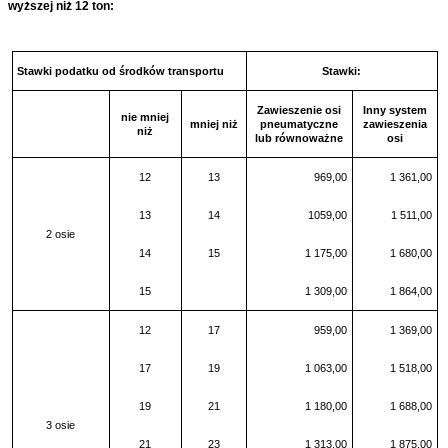
wyższej niż 12 ton:
Stawki podatku od środków transportu
Stawki:
Zawieszenie osi
Inny system
nie mniej
mniej niż
pneumatyczne
zawieszenia
niż
lub równoważne
osi
12
13
969,00
1 361,00
13
14
1059,00
1 511,00
2 osie
14
15
1 175,00
1 680,00
15
1 309,00
1 864,00
12
17
959,00
1 369,00
17
19
1 063,00
1 518,00
19
21
1 180,00
1 688,00
3 osie
21
23
1 313,00
1 875,00