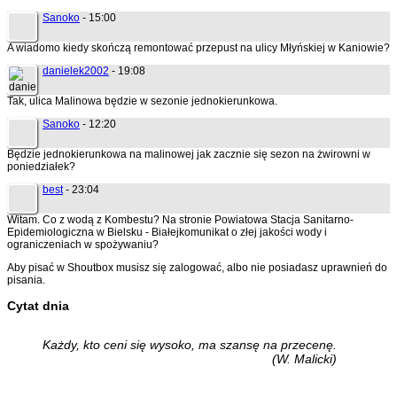
Sanoko
- 15:00
A wiadomo kiedy skończą remontować przepust na ulicy Młyńskiej w Kaniowie?
danielek2002
- 19:08
Tak, ulica Malinowa będzie w sezonie jednokierunkowa.
Sanoko
- 12:20
Będzie jednokierunkowa na malinowej jak zacznie się sezon na żwirowni w
poniedziałek?
best
- 23:04
Witam. Co z wodą z Kombestu? Na stronie Powiatowa Stacja Sanitarno-
Epidemiologiczna w Bielsku - Białejkomunikat o złej jakości wody i
ograniczeniach w spożywaniu?
Aby pisać w Shoutbox musisz się zalogować, albo nie posiadasz uprawnień do
pisania.
Cytat dnia
Każdy, kto ceni się wysoko, ma szansę na przecenę.
(W. Malicki)