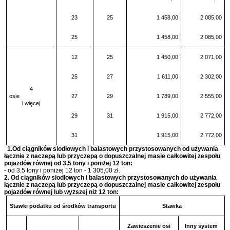
23
25
1 458,00
2 085,00
25
1 458,00
2 085,00
12
25
1 450,00
2 071,00
25
27
1 611,00
2 302,00
4
osie
27
29
1 789,00
2 555,00
i więcej
29
31
1 915,00
2 772,00
31
1 915,00
2 772,00
1.Od ciągników siodłowych i balastowych przystosowanych od używania
łącznie z naczepą lub przyczepą o dopuszczalnej masie całkowitej zespołu
pojazdów równej od 3,5 tony i poniżej 12 ton:
- od 3,5 tony i poniżej 12 ton - 1 305,00 zł.
2. Od ciągników siodłowych i balastowych przystosowanych do używania
łącznie z naczepą lub przyczepą o dopuszczalnej masie całkowitej zespołu
pojazdów równej lub wyższej niż 12 ton:
Stawki podatku od środków transportu
Stawka
Zawieszenie osi
Inny system