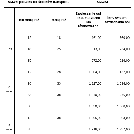
Stawki podatku od środków transportu
Stawka
Zawieszenie osi
pneumatyczne
Inny system
nie mniej niż
mniej niż
lub
zawieszenia osi
równoważne
12
18
461,00
660,00
1 oś
18
25
513,00
734,00
25
572,00
816,00
12
28
1 004,00
1 437,00
28
33
1 117,00
1 594,00
2
osie
33
38
1 240,00
1 676,00
38
1 330,00
1 968,00
12
38
1 095,00
1 563,00
3
osie
38
1 216,00
1 737,00