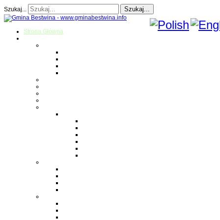
Szukaj...
Szukaj...
Strona Główna
O gminie
Sołectwa
Bestwina
Bestwinka
Janowice
Kaniów
Magazyn Gminny
Oświata
Kultura
Zdrowie
Sport
Liga Siatkówki
Regulamin Ligi
Składy drużyn
Terminarz rozgrywek
Tabela i wyniki
Blog uczestników Ligi
Siatkówka plażowa
Parafie
Bestwina
Bestwinka
Janowice
Kaniów
Monografie OSP
OSP Bestwina
OSP Bestwinka
OSP Janowice