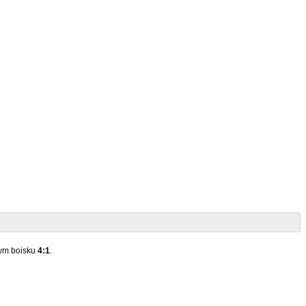
nym boisku
4:1
.