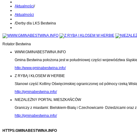
Aktualności
/
Aktualności
/
Derby dla LKS Bestwina
Rotator Bestwina
WWW.GMINABESTWINA.INFO
Gmina Bestwina położona jest w południowej części województwa śląski
http://www.gminabestwina.info/
Z RYBĄ I KŁOSEM W HERBIE
Stanowi część Kotliny Oświęcimskiej ograniczonej od północy rzeką Wisłą
http://gminabestwina.info/
NIEZALEŻNY PORTAL MIESZKAŃCÓW
Graniczy z miastami: Bielskiem-Białą i Czechowicami- Dziedzicami oraz
http://gminabestwina.info/
HTTPS:GMINABESTWINA.INFO