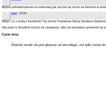
Będzie jednokierunkowa na malinowej jak zacznie się sezon na żwirowni w poni
best
- 23:04
Witam. Co z wodą z Kombestu? Na stronie Powiatowa Stacja Sanitarno-Epidemiol
Aby pisać w Shoutbox musisz się zalogować, albo nie posiadasz uprawnień do p
Cytat dnia
Dziecko wcale nie jest głupsze od dorosłego, ma tylko mniej d