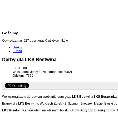
Gościmy
Odwiedza nas 527 gości oraz 0 użytkowników.
Drukuj
E-mail
Derby dla LKS Bestwina
09. 06. 08
Wpis dodał: Jerzy Zużałek(danielek2002)
Odsłony: 7376
We wczorajszym derbowym spotkaniu pomiędzy
LKS Bestwina i KS Bestwinka
Bramki dla LKS Bestwina: Wojciech Żurek - 2, Szymon Skęczek, Maciej Byrski po 
LKS Przełom Kaniów
uległ na własnym boisku Orłowi Kozy 1:2. Bramkę zdobył 