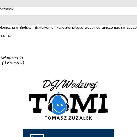
edziałek?
ogiczna w Bielsku - Białejkomunikat o złej jakości wody i ograniczeniach w spoż
isania.
oświadczenia.
(J Korczak)