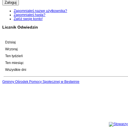
Zaloguj
Zapomniałeś nazwę użytkownika?
Zapomniałeś hasła?
Załóż swoje konto!
Licznik Odwiedzin
Dzisiaj
Wczoraj
Ten tydzień
Ten miesiąc
Wszystkie dni
Gminny Ośrodek Pomocy Społecznej w Bestwinie