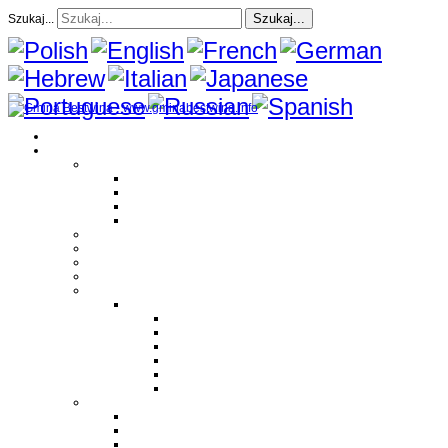
Szukaj...
Szukaj...
Strona Główna
O gminie
Sołectwa
Bestwina
Bestwinka
Janowice
Kaniów
Magazyn Gminny
Oświata
Kultura
Zdrowie
Sport
Liga Siatkówki
Regulamin Ligi
Składy drużyn
Terminarz rozgrywek
Tabela i wyniki
Blog uczestników Ligi
Siatkówka plażowa
Parafie
Bestwina
Bestwinka
Janowice