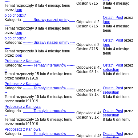
----
Odsłon:
8715
8 lata 4 miesiąc
Temat rozpoczęty 8 lata 4 miesiąc temu
temu
przez
joop
o co chodzi?
Ostatni Post
przez
Kategoria:
-------- Sprawy naszej gminy ----
Odpowiedzi:
2
joop
----
Odsłon:
8715
8 lata 4 miesiąc
Temat rozpoczęty 8 lata 4 miesiąc temu
temu
przez
joop
o co chodzi?
Ostatni Post
przez
Kategoria:
-------- Sprawy naszej gminy ----
Odpowiedzi:
2
joop
----
Odsłon:
8715
8 lata 4 miesiąc
Temat rozpoczęty 8 lata 4 miesiąc temu
temu
przez
joop
Proboszcz z Kaniowa
Kategoria:
-------- Tematy internautów ------
Ostatni Post
przez
Odpowiedzi:
45
--
sebastian
Odsłon:
93.1k
Temat rozpoczęty 15 lata 6 miesiąc temu
8 lata 6 dni temu
przez
monia191919
Proboszcz z Kaniowa
Kategoria:
-------- Tematy internautów ------
Ostatni Post
przez
Odpowiedzi:
45
--
sebastian
Odsłon:
93.1k
Temat rozpoczęty 15 lata 6 miesiąc temu
8 lata 6 dni temu
przez
monia191919
Proboszcz z Kaniowa
Kategoria:
-------- Tematy internautów ------
Ostatni Post
przez
Odpowiedzi:
45
--
sebastian
Odsłon:
93.1k
Temat rozpoczęty 15 lata 6 miesiąc temu
8 lata 6 dni temu
przez
monia191919
Proboszcz z Kaniowa
Kategoria:
-------- Tematy internautów ------
Ostatni Post
przez
Odpowiedzi:
45