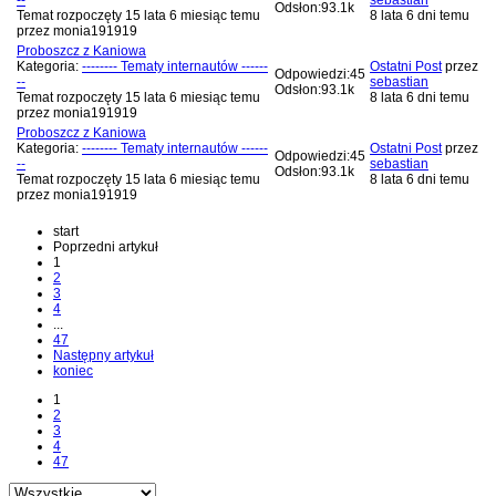
--
sebastian
Odsłon:
93.1k
Temat rozpoczęty 15 lata 6 miesiąc temu
8 lata 6 dni temu
przez
monia191919
Proboszcz z Kaniowa
Kategoria:
-------- Tematy internautów ------
Ostatni Post
przez
Odpowiedzi:
45
--
sebastian
Odsłon:
93.1k
Temat rozpoczęty 15 lata 6 miesiąc temu
8 lata 6 dni temu
przez
monia191919
Proboszcz z Kaniowa
Kategoria:
-------- Tematy internautów ------
Ostatni Post
przez
Odpowiedzi:
45
--
sebastian
Odsłon:
93.1k
Temat rozpoczęty 15 lata 6 miesiąc temu
8 lata 6 dni temu
przez
monia191919
start
Poprzedni artykuł
1
2
3
4
...
47
Następny artykuł
koniec
1
2
3
4
47