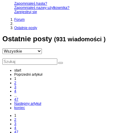
Zapomniałeś hasła?
Zapomniałeś nazwy użytkownika?
Zarejestruj się
Forum
Ostatnie posty
Ostatnie posty
(931 wiadomości )
start
Poprzedni artykuł
1
2
3
4
...
47
Następny artykuł
koniec
1
2
3
4
47