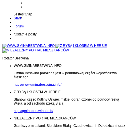
Kontakt z administratorem
Wyślij wiadomość na Alert24
Jesteś tutaj:
Start
/
Forum
/
Ostatnie posty
Rotator Bestwina
WWW.GMINABESTWINA.INFO
Gmina Bestwina położona jest w południowej części województwa
śląskiego.
http://www.gminabestwina.info/
Z RYBĄ I KŁOSEM W HERBIE
Stanowi część Kotliny Oświęcimskiej ograniczonej od północy rzeką
Wisłą, a od zachodu rzeką Białą.
http://gminabestwina.info/
NIEZALEŻNY PORTAL MIESZKAŃCÓW
Graniczy z miastami: Bielskiem-Białą i Czechowicami- Dziedzicami oraz