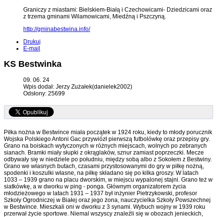
Graniczy z miastami: Bielskiem-Białą i Czechowicami- Dziedzicami oraz
z trzema gminami Wilamowicami, Miedźną i Pszczyną.
http://gminabestwina.info/
Drukuj
E-mail
KS Bestwinka
09. 06. 24
Wpis dodał: Jerzy Zużałek(danielek2002)
Odsłony: 25699
Piłka nożna w Bestwince miała początek w 1924 roku, kiedy to młody porucznik
Wojska Polskiego Antoni Gac przywiózł pierwszą futbolówkę oraz przepisy gry.
Grano na boiskach wytyczonych w różnych miejscach, wolnych po zebranych
sianach. Bramki miały słupki z okrąglaków, sznur zamiast poprzeczki. Mecze
odbywały się w niedziele po południu, między sobą albo z Sokołem z Bestwiny.
Grano we własnych butach, czasami przystosowanymi do gry w piłkę nożną,
spodenki i koszulki własne, na piłkę składano się po kilka groszy. W latach
1033 – 1939 grano na placu dworskim, w miejscu wypalonej stajni. Grano też w
siatkówkę, a w dworku w ping - ponga. Głównym organizatorem życia
młodzieżowego w latach 1931 – 1937 był inżynier Pietrzykowski, profesor
Szkoły Ogrodniczej w Białej oraz jego żona, nauczycielka Szkoły Powszechnej
w Bestwince. Mieszkali oni w dworku z 3 synami. Wybuch wojny w 1939 roku
przerwał życie sportowe. Niemal wszyscy znaleźli się w obozach jenieckich,