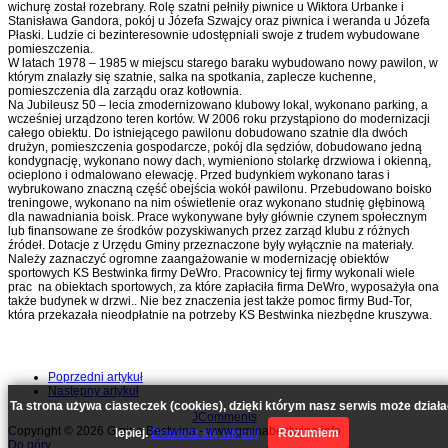
wichurę został rozebrany. Rolę szatni pełniły piwnice u Wiktora Urbanke i
Stanisława Gandora, pokój u Józefa Szwajcy oraz piwnica i weranda u Józefa
Płaski. Ludzie ci bezinteresownie udostępniali swoje z trudem wybudowane
pomieszczenia.
W latach 1978 – 1985 w miejscu starego baraku wybudowano nowy pawilon, w
którym znalazły się szatnie, salka na spotkania, zaplecze kuchenne,
pomieszczenia dla zarządu oraz kotłownia.
Na Jubileusz 50 – lecia zmodernizowano klubowy lokal, wykonano parking, a
wcześniej urządzono teren kortów. W 2006 roku przystąpiono do modernizacji
całego obiektu. Do istniejącego pawilonu dobudowano szatnie dla dwóch
drużyn, pomieszczenia gospodarcze, pokój dla sędziów, dobudowano jedną
kondygnację, wykonano nowy dach, wymieniono stolarkę drzwiowa i okienną,
ocieplono i odmalowano elewację. Przed budynkiem wykonano taras i
wybrukowano znaczną część obejścia wokół pawilonu. Przebudowano boisko
treningowe, wykonano na nim oświetlenie oraz wykonano studnię głębinową
dla nawadniania boisk. Prace wykonywane były głównie czynem społecznym
lub finansowane ze środków pozyskiwanych przez zarząd klubu z różnych
źródeł. Dotacje z Urzędu Gminy przeznaczone były wyłącznie na materiały.
Należy zaznaczyć ogromne zaangażowanie w modernizację obiektów
sportowych KS Bestwinka firmy DeWro. Pracownicy tej firmy wykonali wiele
prac na obiektach sportowych, za które zapłaciła firma DeWro, wyposażyła ona
także budynek w drzwi.. Nie bez znaczenia jest także pomoc firmy Bud-Tor,
która przekazała nieodpłatnie na potrzeby KS Bestwinka niezbędne kruszywa.
Poprzedni artykuł
Następny artykuł
Ta strona używa ciasteczek (cookies), dzięki którym nasz serwis może dział
JComments
Copyright © 2026 Gmina Bestwina - www.gminabestwina.info
lepiej.
Dowiedz się więcej
Rozumiem
Do góry