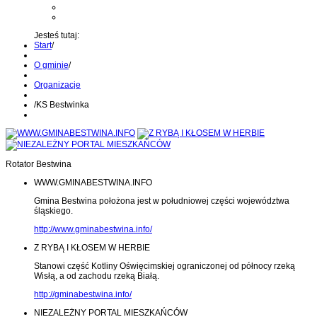
Kontakt z administratorem
Wyślij wiadomość na Alert24
Jesteś tutaj:
Start
/
O gminie
/
Organizacje
/
KS Bestwinka
Rotator Bestwina
WWW.GMINABESTWINA.INFO
Gmina Bestwina położona jest w południowej części województwa
śląskiego.
http://www.gminabestwina.info/
Z RYBĄ I KŁOSEM W HERBIE
Stanowi część Kotliny Oświęcimskiej ograniczonej od północy rzeką
Wisłą, a od zachodu rzeką Białą.
http://gminabestwina.info/
NIEZALEŻNY PORTAL MIESZKAŃCÓW