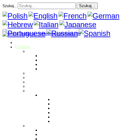
Szukaj...
Szukaj...
Strona Główna
O gminie
Sołectwa
Bestwina
Bestwinka
Janowice
Kaniów
Magazyn Gminny
Oświata
Kultura
Zdrowie
Sport
Liga Siatkówki
Regulamin Ligi
Składy drużyn
Terminarz rozgrywek
Tabela i wyniki
Blog uczestników Ligi
Siatkówka plażowa
Parafie
Bestwina
Bestwinka
Janowice