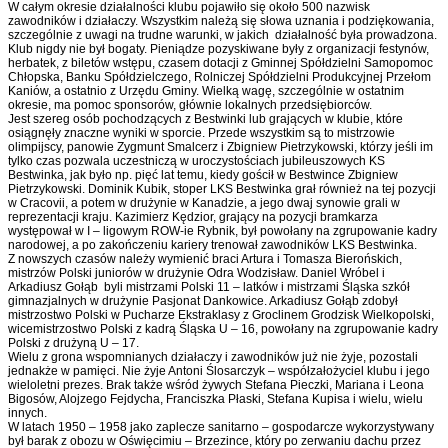
W całym okresie działalności klubu pojawiło się około 500 nazwisk
zawodników i działaczy. Wszystkim należą się słowa uznania i podziękowania,
szczególnie z uwagi na trudne warunki, w jakich działalność była prowadzona.
Klub nigdy nie był bogaty. Pieniądze pozyskiwane były z organizacji festynów,
herbatek, z biletów wstępu, czasem dotacji z Gminnej Spółdzielni Samopomoc
Chłopska, Banku Spółdzielczego, Rolniczej Spółdzielni Produkcyjnej Przełom
Kaniów, a ostatnio z Urzędu Gminy. Wielką wagę, szczególnie w ostatnim
okresie, ma pomoc sponsorów, głównie lokalnych przedsiębiorców.
Jest szereg osób pochodzących z Bestwinki lub grających w klubie, które
osiągnęły znaczne wyniki w sporcie. Przede wszystkim są to mistrzowie
olimpijscy, panowie Zygmunt Smalcerz i Zbigniew Pietrzykowski, którzy jeśli im
tylko czas pozwala uczestniczą w uroczystościach jubileuszowych KS
Bestwinka, jak było np. pięć lat temu, kiedy gościł w Bestwince Zbigniew
Pietrzykowski. Dominik Kubik, stoper LKS Bestwinka grał również na tej pozycji
w Cracovii, a potem w drużynie w Kanadzie, a jego dwaj synowie grali w
reprezentacji kraju. Kazimierz Kędzior, grający na pozycji bramkarza
występował w I – ligowym ROW-ie Rybnik, był powołany na zgrupowanie kadry
narodowej, a po zakończeniu kariery trenował zawodników LKS Bestwinka.
Z nowszych czasów należy wymienić braci Artura i Tomasza Bierońskich,
mistrzów Polski juniorów w drużynie Odra Wodzisław. Daniel Wróbel i
Arkadiusz Gołąb byli mistrzami Polski 11 – latków i mistrzami Śląska szkół
gimnazjalnych w drużynie Pasjonat Dankowice. Arkadiusz Gołąb zdobył
mistrzostwo Polski w Pucharze Ekstraklasy z Groclinem Grodzisk Wielkopolski,
wicemistrzostwo Polski z kadrą Śląska U – 16, powołany na zgrupowanie kadry
Polski z drużyną U – 17.
Wielu z grona wspomnianych działaczy i zawodników już nie żyje, pozostali
jednakże w pamięci. Nie żyje Antoni Ślosarczyk – współzałożyciel klubu i jego
wieloletni prezes. Brak także wśród żywych Stefana Pieczki, Mariana i Leona
Bigosów, Alojzego Fejdycha, Franciszka Płaski, Stefana Kupisa i wielu, wielu
innych.
W latach 1950 – 1958 jako zaplecze sanitarno – gospodarcze wykorzystywany
był barak z obozu w Oświęcimiu – Brzezince, który po zerwaniu dachu przez