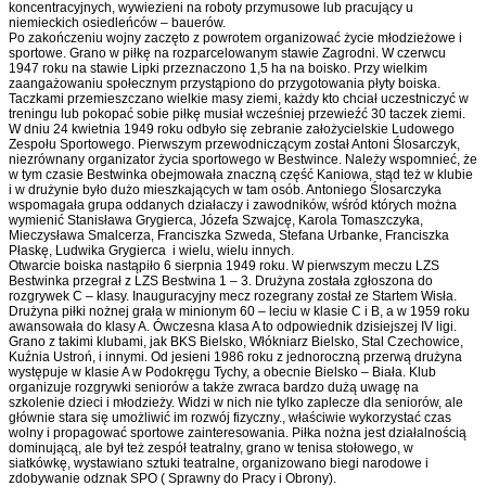
koncentracyjnych, wywiezieni na roboty przymusowe lub pracujący u
niemieckich osiedleńców – bauerów.
Po zakończeniu wojny zaczęto z powrotem organizować życie młodzieżowe i
sportowe. Grano w piłkę na rozparcelowanym stawie Zagrodni. W czerwcu
1947 roku na stawie Lipki przeznaczono 1,5 ha na boisko. Przy wielkim
zaangażowaniu społecznym przystąpiono do przygotowania płyty boiska.
Taczkami przemieszczano wielkie masy ziemi, każdy kto chciał uczestniczyć w
treningu lub pokopać sobie piłkę musiał wcześniej przewieźć 30 taczek ziemi.
W dniu 24 kwietnia 1949 roku odbyło się zebranie założycielskie Ludowego
Zespołu Sportowego. Pierwszym przewodniczącym został Antoni Ślosarczyk,
niezrównany organizator życia sportowego w Bestwince. Należy wspomnieć, że
w tym czasie Bestwinka obejmowała znaczną część Kaniowa, stąd też w klubie
i w drużynie było dużo mieszkających w tam osób. Antoniego Ślosarczyka
wspomagała grupa oddanych działaczy i zawodników, wśród których można
wymienić Stanisława Grygierca, Józefa Szwajcę, Karola Tomaszczyka,
Mieczysława Smalcerza, Franciszka Szweda, Stefana Urbanke, Franciszka
Płaskę, Ludwika Grygierca i wielu, wielu innych.
Otwarcie boiska nastąpiło 6 sierpnia 1949 roku. W pierwszym meczu LZS
Bestwinka przegrał z LZS Bestwina 1 – 3. Drużyna została zgłoszona do
rozgrywek C – klasy. Inauguracyjny mecz rozegrany został ze Startem Wisła.
Drużyna piłki nożnej grała w minionym 60 – leciu w klasie C i B, a w 1959 roku
awansowała do klasy A. Ówczesna klasa A to odpowiednik dzisiejszej IV ligi.
Grano z takimi klubami, jak BKS Bielsko, Włókniarz Bielsko, Stal Czechowice,
Kuźnia Ustroń, i innymi. Od jesieni 1986 roku z jednoroczną przerwą drużyna
występuje w klasie A w Podokręgu Tychy, a obecnie Bielsko – Biała. Klub
organizuje rozgrywki seniorów a także zwraca bardzo dużą uwagę na
szkolenie dzieci i młodzieży. Widzi w nich nie tylko zaplecze dla seniorów, ale
głównie stara się umożliwić im rozwój fizyczny., właściwie wykorzystać czas
wolny i propagować sportowe zainteresowania. Piłka nożna jest działalnością
dominującą, ale był też zespół teatralny, grano w tenisa stołowego, w
siatkówkę, wystawiano sztuki teatralne, organizowano biegi narodowe i
zdobywanie odznak SPO ( Sprawny do Pracy i Obrony).