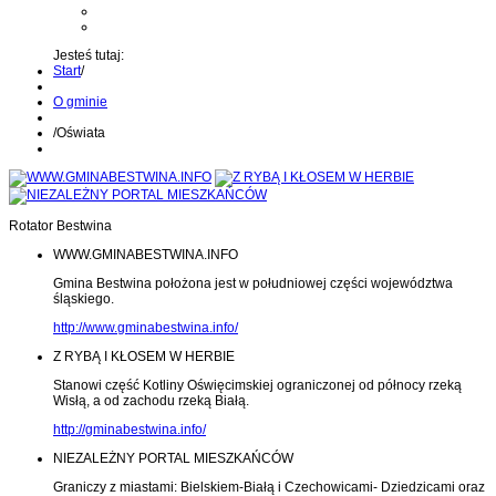
Kontakt z administratorem
Wyślij wiadomość na Alert24
Jesteś tutaj:
Start
/
O gminie
/
Oświata
Rotator Bestwina
WWW.GMINABESTWINA.INFO
Gmina Bestwina położona jest w południowej części województwa
śląskiego.
http://www.gminabestwina.info/
Z RYBĄ I KŁOSEM W HERBIE
Stanowi część Kotliny Oświęcimskiej ograniczonej od północy rzeką
Wisłą, a od zachodu rzeką Białą.
http://gminabestwina.info/
NIEZALEŻNY PORTAL MIESZKAŃCÓW
Graniczy z miastami: Bielskiem-Białą i Czechowicami- Dziedzicami oraz