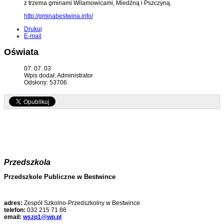
z trzema gminami Wilamowicami, Miedźną i Pszczyną.
http://gminabestwina.info/
Drukuj
E-mail
Oświata
07. 07. 03
Wpis dodał: Administrator
Odsłony: 53706
Przedszkola
Przedszkole Publiczne w Bestwince
adres:
Zespół Szkolno-Przedszkolny w Bestwince
telefon:
032 215 71 86
email:
wszp1@wp.pl