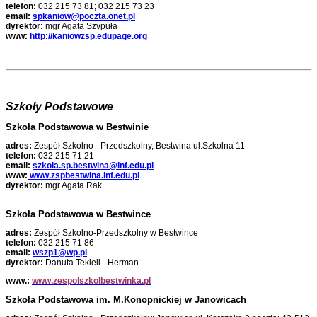
telefon:
032 215 73 81; 032 215 73 23
email:
spkaniow@poczta.onet.pl
dyrektor:
mgr Agata Szypuła
www:
http://kaniowzsp.edupage.org
Szkoły Podstawowe
Szkoła Podstawowa w Bestwinie
adres:
Zespół Szkolno - Przedszkolny, Bestwina ul.Szkolna 11
telefon:
032 215 71 21
email:
szkola.sp.bestwina@inf.edu.pl
www:
www.zspbestwina.inf.edu.pl
dyrektor:
mgr Agata Rak
Szkoła Podstawowa w Bestwince
adres:
Zespół Szkolno-Przedszkolny w Bestwince
telefon:
032 215 71 86
email:
wszp1@wp.pl
dyrektor:
Danuta Tekieli - Herman
www.:
www.zespolszkolbestwinka.pl
Szkoła Podstawowa im. M.Konopnickiej w Janowicac
h