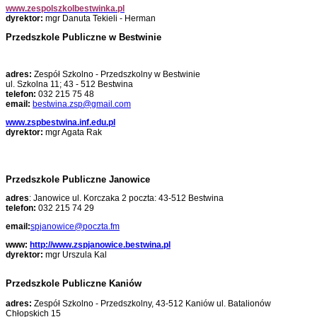
www.zespolszkolbestwinka.pl
dyrektor:
mgr Danuta Tekieli - Herman
Przedszkole Publiczne w Bestwinie
adres:
Zespół Szkolno - Przedszkolny w Bestwinie
ul. Szkolna 11; 43 - 512 Bestwina
telefon:
032 215 75 48
email:
bestwina.zsp@gmail.com
www.zspbestwina.inf.edu.pl
dyrektor:
mgr Agata Rak
Przedszkole Publiczne Janowice
adres
: Janowice ul. Korczaka 2 poczta: 43-512 Bestwina
telefon:
032 215 74 29
email:
spjanowice@poczta.fm
www:
http://www.zspjanowice.bestwina.pl
dyrektor:
mgr Urszula Kal
Przedszkole Publiczne Kaniów
adres:
Zespół Szkolno - Przedszkolny, 43-512 Kaniów ul. Batalionów
Chłopskich 15