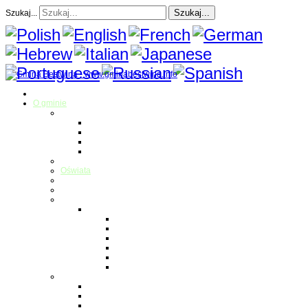
Szukaj...
Szukaj...
Strona Główna
O gminie
Sołectwa
Bestwina
Bestwinka
Janowice
Kaniów
Magazyn Gminny
Oświata
Kultura
Zdrowie
Sport
Liga Siatkówki
Regulamin Ligi
Składy drużyn
Terminarz rozgrywek
Tabela i wyniki
Blog uczestników Ligi
Siatkówka plażowa
Parafie
Bestwina
Bestwinka
Janowice