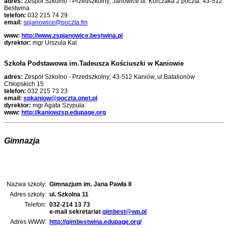
adres:
Zespół Szkolno - Przedszkolny; Janowice ul. Korczaka 2 poczta: 43-512
Bestwina
telefon:
032 215 74 29
email:
spjanowice@poczta.fm
www:
http://www.zspjanowice.bestwina.pl
dyrektor:
mgr Urszula Kal
Szkoła Podstawowa im.Tadeusza Kościuszki w Kaniowie
adres:
Zespół Szkolno - Przedszkolny; 43-512 Kaniów, ul.Batalionów
Chłopskich 15
telefon:
032 215 73 23
email:
spkaniow@poczta.onet.pl
dyrektor:
mgr Agata Szypuła
www:
http://kaniowzsp.edupage.org
Gimnazja
Nazwa szkoły:
Gimnazjum im. Jana Pawła II
Adres szkoły:
ul. Szkolna 11
Telefon:
032-214 13 73
e-mail sekretariat
gimbest@wp.pl
Adres WWW:
http://gimbestwina.edupage.org/