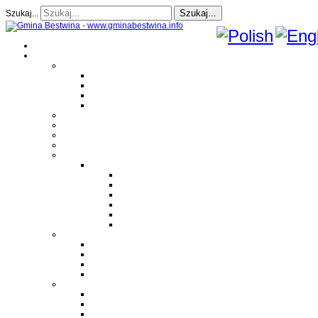
Szukaj...
Szukaj...
Strona Główna
O gminie
Sołectwa
Bestwina
Bestwinka
Janowice
Kaniów
Magazyn Gminny
Oświata
Kultura
Zdrowie
Sport
Liga Siatkówki
Regulamin Ligi
Składy drużyn
Terminarz rozgrywek
Tabela i wyniki
Blog uczestników Ligi
Siatkówka plażowa
Parafie
Bestwina
Bestwinka
Janowice
Kaniów
Monografie OSP
OSP Bestwina
OSP Bestwinka
OSP Janowice