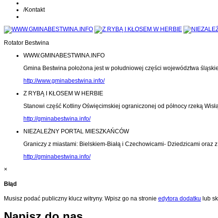
/
Kontakt
Rotator Bestwina
WWW.GMINABESTWINA.INFO
Gmina Bestwina położona jest w południowej części województwa śląski
http://www.gminabestwina.info/
Z RYBĄ I KŁOSEM W HERBIE
Stanowi część Kotliny Oświęcimskiej ograniczonej od północy rzeką Wisłą
http://gminabestwina.info/
NIEZALEŻNY PORTAL MIESZKAŃCÓW
Graniczy z miastami: Bielskiem-Białą i Czechowicami- Dziedzicami oraz
http://gminabestwina.info/
×
Błąd
Musisz podać publiczny klucz witryny. Wpisz go na stronie
edytora dodatku
lub sk
Napisz do nas