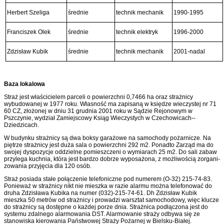
Herbert Szeliga
średnie
technik mechanik
1990-1995
Franciszek Olek
średnie
technik elektryk
1996-2000
Zdzisław Kubik
średnie
technik mechanik
2001-nadal
Baza lokalowa
Straż jest właścicielem parceli o powierzchni 0,7466 ha oraz strażnicy
wybudowanej w 1977 roku. Własność ma zapisaną w księdze wieczystej nr 71
60 CZ, złożonej w dniu 31 grudnia 2001 roku w Sądzie Rejonowym w
Pszczynie, wydział Zamiejscowy Ksiąg Wieczystych w Czechowicach--
Dziedzicach.
W budynku strażnicy są dwa boksy garażowe na samochody pożarnicze. Na
piętrze strażnicy jest duża sala o powierzchni 292 m2. Ponadto Zarząd ma do
swojej dyspozycje oddzielne pomieszczeni o wymiarach 25 m2. Do sali zabaw
przylega kuchnia, która jest bardzo dobrze wyposażona, z możliwością zorgani­
zowania przyjęcia dla 120 osób.
Straż posiada stałe połączenie telefoniczne pod numerem (O-32) 215-74-83.
Ponieważ w strażnicy nikt nie mieszka w razie alarmu można telefonować do
druha Zdzisława Kubika na numer (032)-215-74-61. Dh Zdzisław Kubik
mieszka 50 metrów od strażnicy i prowadzi warsztat samochodowy, więc klucze
do strażnicy są dostępne o każdej porze dnia. Strażnica podłączona jest do
systemu zdalnego alarmowania DST. Alarmowanie straży odbywa się ze
stanowiska kierowania Państwowej Straży Pożarnej w Bielsku-Białej.