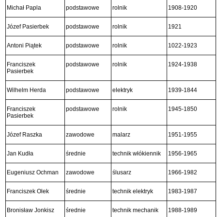
Michał Papla
podstawowe
rolnik
1908-1920
Józef Pasierbek
podstawowe
rolnik
1921
Antoni Piątek
podstawowe
rolnik
1022-1923
Franciszek
podstawowe
rolnik
1924-1938
Pasierbek
Wilhelm Herda
podstawowe
elektryk
1939-1844
Franciszek
podstawowe
rolnik
1945-1850
Pasierbek
Józef Raszka
zawodowe
malarz
1951-1955
Jan Kudła
średnie
technik włókiennik
1956-1965
Eugeniusz Ochman
zawodowe
ślusarz
1966-1982
Franciszek Olek
średnie
technik elektryk
1983-1987
Bronisław Jonkisz
średnie
technik mechanik
1988-1989