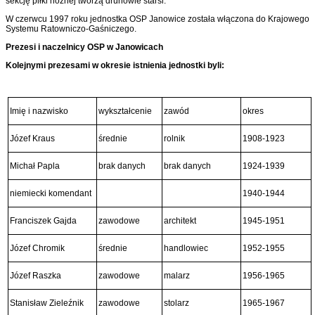
sekcję piłki nożnej tworzą druhowie starsi.
W czerwcu 1997 roku jednostka OSP Janowice została włączona do Kra­jowego
Systemu Ratowniczo-Gaśniczego.
Prezesi i naczelnicy OSP w Janowicach
Kolejnymi prezesami w okresie istnienia jednostki byli:
Imię i nazwisko
wykształcenie
zawód
okres
Józef Kraus
średnie
rolnik
1908-1923
Michał Papla
brak danych
brak danych
1924-1939
niemiecki komendant
1940-1944
Franciszek Gajda
zawodowe
architekt
1945-1951
Józef Chromik
średnie
handlowiec
1952-1955
Józef Raszka
zawodowe
malarz
1956-1965
Stanisław Zieleźnik
zawodowe
stolarz
1965-1967