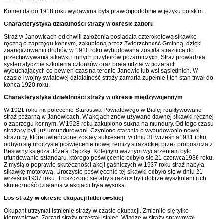
Komenda do 1918 roku wydawana była prawdopodobnie w języku polskim.
Charakterystyka działalności straży w okresie zaboru
Straż w Janowicach od chwili założenia posiadała czterokołową sikawkę
ręczną o zaprzęgu konnym, zakupioną przez Zwierzchność Gminną, dzięki
zaangażowaniu druhów w 1910 roku wybudowana została strażnica do
przechowywania sikawki i innych przyborów pożarniczych. Straż prowadziła
syste­matycznie szkolenia członków oraz brała udział w pożarach
wybuchających co pewien czas na terenie Janowic lub wsi sąsiednich. W
czasie I wojny światowej działalność straży zamarła zupełnie i ten stan trwał do
końca 1920 roku.
Charakterystyka działalności straży w okresie międzywojennym
W 1921 roku na polecenie Starostwa Powiatowego w Białej reaktywowano
straż pożarną w Janowicach. W akcjach znów używano dawnej sikawki ręcznej
o zaprzęgu konnym. W 1928 roku zakupiono sukna na mundury. Od tego czasu
strażacy byli już umundurowani. Czyniono starania o wybudowanie nowej
strażnicy, które uwieńczone zostały sukcesem, w dniu 30 września1931 roku
odbyło się uroczyste poświęcenie nowej remizy strażackiej przez probosz­cza z
Bestwiny księdza Józefa Rączkę. Kolejnym ważnym wydarzeniem było
ufundowanie sztandaru, którego poświęcenie odbyło się 21 czerwca1936 roku.
Z myślą o poprawie skuteczności akcji gaśniczych w 1937 roku straż nabyła
sikawkę motorową. Uroczyste poświęcenie tej sikawki odbyło się w dniu 21
września1937 roku. Troszczono się aby strażacy byli dobrze wyszkoleni i ich
skuteczność działania w akcjach była wysoka.
Los straży w okresie okupacji hitlerowskiej
Okupant utrzymał istnienie straży w czasie okupacji. Zmieniło się tylko
kierownictwo. Zarząd straży przestał istnieć. Władzę w straży sprawował