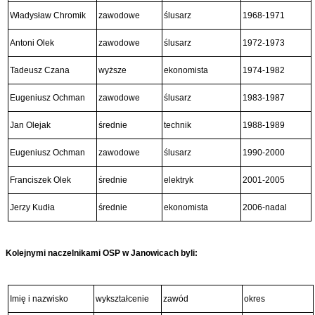
Władysław Chromik
zawodowe
ślusarz
1968-1971
Antoni Olek
zawodowe
ślusarz
1972-1973
Tadeusz Czana
wyższe
ekonomista
1974-1982
Eugeniusz Ochman
zawodowe
ślusarz
1983-1987
Jan Olejak
średnie
technik
1988-1989
Eugeniusz Ochman
zawodowe
ślusarz
1990-2000
Franciszek Olek
średnie
elektryk
2001-2005
Jerzy Kudła
średnie
ekonomista
2006-nadal
Kolejnymi naczelnikami OSP w Janowicach byli:
Imię i nazwisko
wykształcenie
zawód
okres