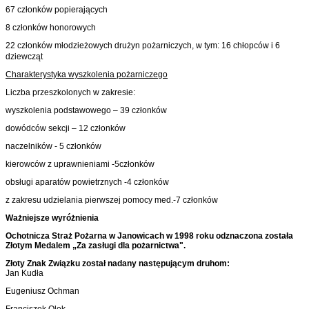
67 członków popierających
8 członków honorowych
22 członków młodzieżowych drużyn pożarniczych, w tym: 16 chłopców i 6
dziewcząt
Charakterystyka wyszkolenia pożarniczego
Liczba przeszkolonych w zakresie:
wyszkolenia podstawowego – 39 członków
dowódców sekcji – 12 członków
naczelników - 5 członków
kierowców z uprawnieniami -5członków
obsługi aparatów powietrznych -4 członków
z zakresu udzielania pierwszej pomocy med.-7 członków
Wa
żniejsze wyróżnienia
Ochotnicza Straż Pożarna w Janowicach w 1998 roku odznaczona została
Złotym Medalem „Za zasługi dla pożarnictwa".
Złoty Znak Związku został nadany następującym druhom:
Jan Kudła
Eugeniusz Ochman
Franciszek Olek