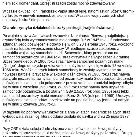
niemiecki komendant. Sprzęt strażacki został mocno zdewastowany.
W czasie okupacji dh Franciszek Papla stracił rękę, natomiast dh Józef Chromik
był krótko w niewoli niemieckiej jako jeniec. W czasie wojny żadnych strat
osobowych straż nie poniosła.
Charakterystyka działalności straży po drugiej wojnie światowej
Po wojnie straż w Janowicach wznowiła działalność. Pierwszą najpilniejszą
czynnością było wyremontowanie motopompy. Już w 1945 roku ufundowano
sztandar. Jego poświęcenie odbyło się w dniu 20 sierpnia 1945 roku. Położono
nacisk na lepsze wyposażenie straży. W niedługim czasie zakupiono z
demobilu wojskowy samochód marki Schevrolet, który przerobiono na
samochód pożarni­czy. W 1960 roku straż otrzymała na wyposażenie drabinę
Szczerbowskie­go. W 1966 roku straż nabyła samochód pożarniczy marki
„Dodge". Jego uroczyste przekazanie do użytku odbyło się w dniu 18 września
1966 roku. W późniejszych latach samochody te zostały wymienione na
nowsze i bardziej przydatne w akcjach gaśniczych. W 1968 roku straż nabyła
stary, ale jesz­cze sprawny samochód pożarniczy marki Studebacker. Uroczyste
poświęcenie samochodu połączone z przekazaniem na podział bojowy odbyło
się w dniu 8 września 1968 roku. W 1996 roku straż nabyła dwa używane
samochody pożarnicze, a to: Star 244 GBA 2,5/16 (rok prod. 1986) oraz lekki
samochód pożarniczy marki mercedes Benz GLM8 (rok prod. 1968). Uro­czyste
poświęcenie samochodów i przekazanie na podział bojowy jednostki odbyło
się w dniu 2 czerwca 1996 roku.
W dążeniu do poprawy warunków działania w latach siedemdziesiątych straż
wybudowała strażnicę, która oddana została do użytku w dniu 25 maja 1977
roku.
Przy OSP działa sekcja Judo złożona z członków młodzieżowej drużyny
pożarniczej oraz sekcja piłki nożnej młodzieżowej drużyny pożarniczej. Drugą