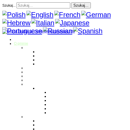
Szukaj...
Szukaj...
Strona Główna
O gminie
Sołectwa
Bestwina
Bestwinka
Janowice
Kaniów
Magazyn Gminny
Oświata
Kultura
Zdrowie
Sport
Liga Siatkówki
Regulamin Ligi
Składy drużyn
Terminarz rozgrywek
Tabela i wyniki
Blog uczestników Ligi
Siatkówka plażowa
Parafie
Bestwina
Bestwinka
Janowice