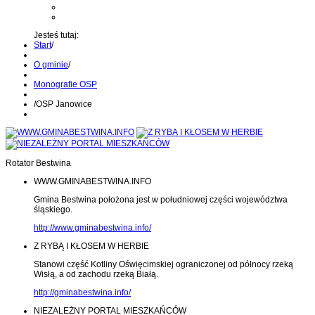
Kontakt z administratorem
Wyślij wiadomość na Alert24
Jesteś tutaj:
Start
/
O gminie
/
Monografie OSP
/
OSP Janowice
Rotator Bestwina
WWW.GMINABESTWINA.INFO
Gmina Bestwina położona jest w południowej części województwa
śląskiego.
http://www.gminabestwina.info/
Z RYBĄ I KŁOSEM W HERBIE
Stanowi część Kotliny Oświęcimskiej ograniczonej od północy rzeką
Wisłą, a od zachodu rzeką Białą.
http://gminabestwina.info/
NIEZALEŻNY PORTAL MIESZKAŃCÓW