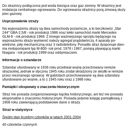
Do strażnicy podłączona jest woda bieżąca oraz gaz ziemny. W strażnicy jest
instalacja centralnego ogrzewania. Do ogrzewania strażnicy porą zimową służy
piec gazowy.
Usprzętowienie straży
Na wyposażeniu straży są dwa samochody pożarnicze, a to beczkowóz „Star
244" GBA-2,5/8 - rok produkcji 1986 oraz lekki samochód marki Mercedes
GLM-8 - rok produkcji 1968. Z innego ważniejszego sprzętu będącego na
wyposażeniu straży wymienić należy agregat prądotwórczy, 4 aparaty po­
wietrzne, piłę mechaniczną oraz 3 radiotelefony. Ponadto straż dysponuje dwo­
ma motopompami typ M-800- rok prod. 1978 i 1987, pompą pływającą marki
Niagara - rok produkcji 1999 oraz oddymiaczem.
Informacje o sztandarze
Sztandar ufundowany w 1936 roku przetrwał wojnę przechowany remizie
strażackiej, jednak w styczniu 1945 roku został skradziony ze skrytki w remi­zie
przez nieznanego sprawcę. W gablotach przechowywane są dwa sztandary
ufundowane po wojnie, a to z 1945 roku oraz z 1986 roku
Pamiątki i eksponaty o znaczeniu historycznym
Straż nie posiada zorganizowanego kącika historycznego, ani też nie posia­da
eksponatów o znaczeniu historycznym. Posiada jedynie księgę pamiątkową z
1908 roku zawierającą podstawowe dane o straży.
Stra
ż w statystyce
Średni stan liczebny cz
łonków w latach 2001-2004
40 członków czynnych