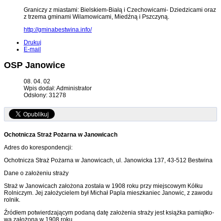
Graniczy z miastami: Bielskiem-Białą i Czechowicami- Dziedzicami oraz
z trzema gminami Wilamowicami, Miedźną i Pszczyną.
http://gminabestwina.info/
Drukuj
E-mail
OSP Janowice
08. 04. 02
Wpis dodał: Administrator
Odsłony: 31278
Ochotnicza Straż Pożarna w Janowicach
Adres do korespondencji:
Ochotnicza Straż Pożarna w Janowicach, ul. Janowicka 137, 43-512 Bestwina
Dane o założeniu straży
Straż w Janowicach założona została w 1908 roku przy miejscowym Kółku
Rolniczym. Jej założycielem był Michał Papla mieszkaniec Janowic, z zawodu
rolnik.
Źródłem potwierdzającym podaną datę założenia straży jest książka pamiątko­
wa założona w 1908 roku