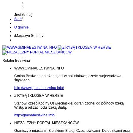
Kontakt z administratorem
Wyślij wiadomość na Alert24
Jesteś tutaj:
Start
/
O gminie
/
Magazyn Gminny
Rotator Bestwina
WWW.GMINABESTWINA.INFO
Gmina Bestwina położona jest w południowej części województwa
śląskiego.
http://www.gminabestwina.info/
Z RYBĄ I KŁOSEM W HERBIE
Stanowi część Kotliny Oświęcimskiej ograniczonej od północy rzeką
Wisłą, a od zachodu rzeką Białą.
http://gminabestwina.info/
NIEZALEŻNY PORTAL MIESZKAŃCÓW
Graniczy z miastami: Bielskiem-Białą i Czechowicami- Dziedzicami oraz