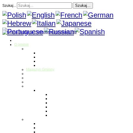
Szukaj...
Szukaj...
Strona Główna
O gminie
Sołectwa
Bestwina
Bestwinka
Janowice
Kaniów
Magazyn Gminny
Oświata
Kultura
Zdrowie
Sport
Liga Siatkówki
Regulamin Ligi
Składy drużyn
Terminarz rozgrywek
Tabela i wyniki
Blog uczestników Ligi
Siatkówka plażowa
Parafie
Bestwina
Bestwinka
Janowice