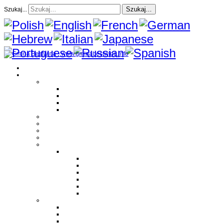
Szukaj...
Szukaj...
Strona Główna
O gminie
Sołectwa
Bestwina
Bestwinka
Janowice
Kaniów
Magazyn Gminny
Oświata
Kultura
Zdrowie
Sport
Liga Siatkówki
Regulamin Ligi
Składy drużyn
Terminarz rozgrywek
Tabela i wyniki
Blog uczestników Ligi
Siatkówka plażowa
Parafie
Bestwina
Bestwinka
Janowice