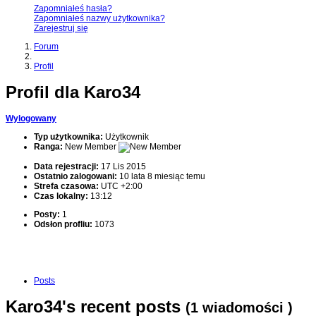
Zapomniałeś hasła?
Zapomniałeś nazwy użytkownika?
Zarejestruj się
Forum
Profil
Profil dla Karo34
Wylogowany
Typ użytkownika:
Użytkownik
Ranga:
New Member
Data rejestracji:
17 Lis 2015
Ostatnio zalogowani:
10 lata 8 miesiąc temu
Strefa czasowa:
UTC +2:00
Czas lokalny:
13:12
Posty:
1
Odsłon profliu:
1073
Posts
Karo34's recent posts
(1 wiadomości )