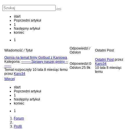
start
Poprzedni artykuł
1
Następny artykuł
koniec
1
Odpowiedzi /
Wiadomość / Tytuł
Ostatni Post
Odsłon
Opinia na temat firmy Golbud z Kaniowa
Ostatni Post
przez
Kategoria:
-------- Sprawy naszej gminy --
Odpowiedzi:
0
Karo34
------
Odsłon:
25.9k
10 lata 8 miesiąc
Temat rozpoczęty 10 lata 8 miesiąc temu
temu
przez
Karo34
Więcej
start
Poprzedni artykuł
1
Następny artykuł
koniec
1
Forum
Profil