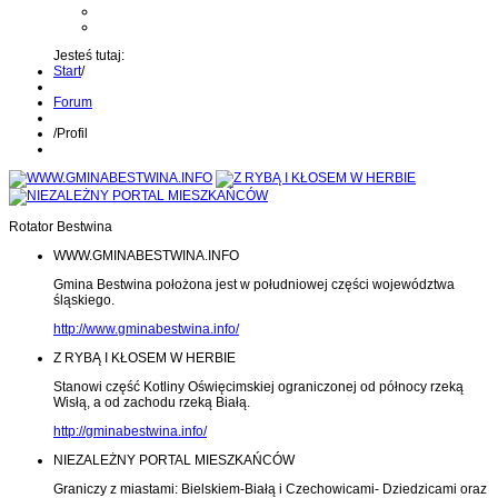
Kontakt z administratorem
Wyślij wiadomość na Alert24
Jesteś tutaj:
Start
/
Forum
/
Profil
Rotator Bestwina
WWW.GMINABESTWINA.INFO
Gmina Bestwina położona jest w południowej części województwa
śląskiego.
http://www.gminabestwina.info/
Z RYBĄ I KŁOSEM W HERBIE
Stanowi część Kotliny Oświęcimskiej ograniczonej od północy rzeką
Wisłą, a od zachodu rzeką Białą.
http://gminabestwina.info/
NIEZALEŻNY PORTAL MIESZKAŃCÓW
Graniczy z miastami: Bielskiem-Białą i Czechowicami- Dziedzicami oraz