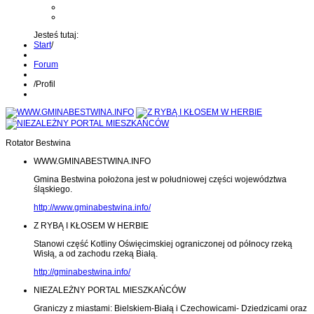
Kontakt z administratorem
Wyślij wiadomość na Alert24
Jesteś tutaj:
Start
/
Forum
/
Profil
Rotator Bestwina
WWW.GMINABESTWINA.INFO
Gmina Bestwina położona jest w południowej części województwa
śląskiego.
http://www.gminabestwina.info/
Z RYBĄ I KŁOSEM W HERBIE
Stanowi część Kotliny Oświęcimskiej ograniczonej od północy rzeką
Wisłą, a od zachodu rzeką Białą.
http://gminabestwina.info/
NIEZALEŻNY PORTAL MIESZKAŃCÓW
Graniczy z miastami: Bielskiem-Białą i Czechowicami- Dziedzicami oraz