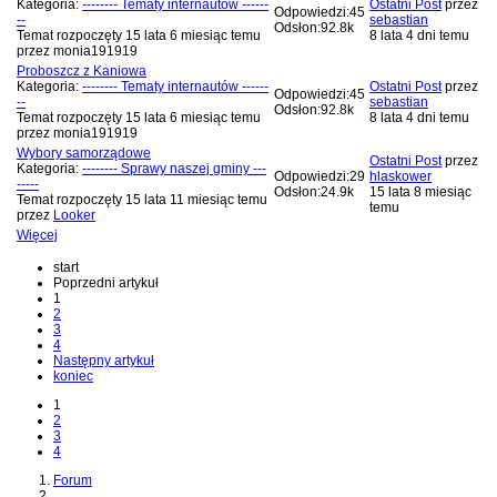
Kategoria:
-------- Tematy internautów ------
Ostatni Post
przez
Odpowiedzi:
45
--
sebastian
Odsłon:
92.8k
Temat rozpoczęty 15 lata 6 miesiąc temu
8 lata 4 dni temu
przez
monia191919
Proboszcz z Kaniowa
Kategoria:
-------- Tematy internautów ------
Ostatni Post
przez
Odpowiedzi:
45
--
sebastian
Odsłon:
92.8k
Temat rozpoczęty 15 lata 6 miesiąc temu
8 lata 4 dni temu
przez
monia191919
Wybory samorządowe
Ostatni Post
przez
Kategoria:
-------- Sprawy naszej gminy ---
Odpowiedzi:
29
hlaskower
-----
Odsłon:
24.9k
15 lata 8 miesiąc
Temat rozpoczęty 15 lata 11 miesiąc temu
temu
przez
Looker
Więcej
start
Poprzedni artykuł
1
2
3
4
Następny artykuł
koniec
1
2
3
4
Forum