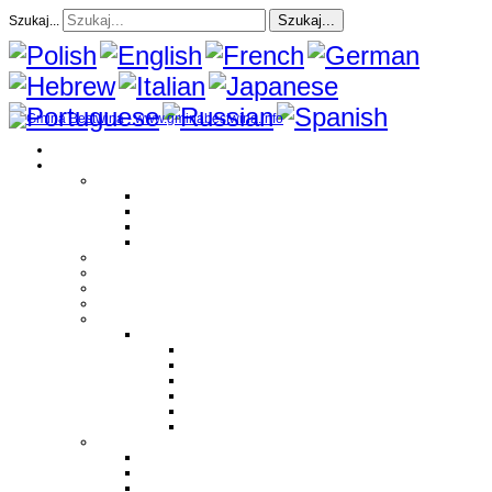
Szukaj...
Szukaj...
Strona Główna
O gminie
Sołectwa
Bestwina
Bestwinka
Janowice
Kaniów
Magazyn Gminny
Oświata
Kultura
Zdrowie
Sport
Liga Siatkówki
Regulamin Ligi
Składy drużyn
Terminarz rozgrywek
Tabela i wyniki
Blog uczestników Ligi
Siatkówka plażowa
Parafie
Bestwina
Bestwinka
Janowice