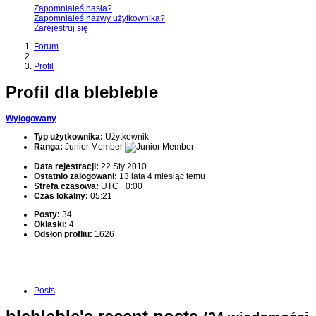
Zapomniałeś hasła?
Zapomniałeś nazwy użytkownika?
Zarejestruj się
Forum
Profil
Profil dla blebleble
Wylogowany
Typ użytkownika:
Użytkownik
Ranga:
Junior Member
Data rejestracji:
22 Sty 2010
Ostatnio zalogowani:
13 lata 4 miesiąc temu
Strefa czasowa:
UTC +0:00
Czas lokalny:
05:21
Posty:
34
Oklaski:
4
Odsłon profliu:
1626
Posts