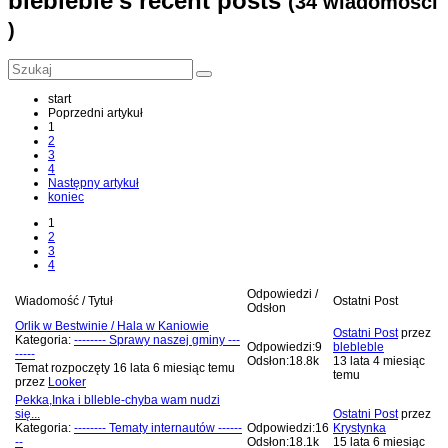
blebleble's recent posts
(34 wiadomości
)
start
Poprzedni artykuł
1
2
3
4
Następny artykuł
koniec
1
2
3
4
Odpowiedzi /
Wiadomość / Tytuł
Ostatni Post
Odsłon
Orlik w Bestwinie / Hala w Kaniowie
Ostatni Post
przez
Kategoria:
-------- Sprawy naszej gminy ---
Odpowiedzi:
9
blebleble
-----
Odsłon:
18.8k
13 lata 4 miesiąc
Temat rozpoczęty 16 lata 6 miesiąc temu
temu
przez
Looker
Pekka,Inka i blleble-chyba wam nudzi
się...
Ostatni Post
przez
Kategoria:
-------- Tematy internautów ------
Odpowiedzi:
16
Krystynka
--
Odsłon:
18.1k
15 lata 6 miesiąc