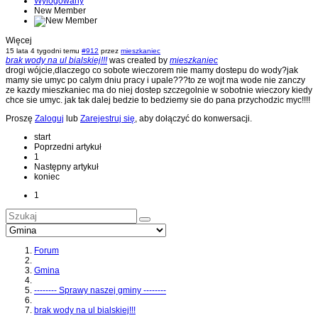
Wylogowany
New Member
Więcej
15 lata 4 tygodni temu
#912
przez
mieszkaniec
brak wody na ul bialskiej!!!
was created by
mieszkaniec
drogi wójcie,dlaczego co sobote wieczorem nie mamy dostepu do wody?jak
mamy sie umyc po calym dniu pracy i upale???to ze wojt ma wode nie zanczy
ze kazdy mieszkaniec ma do niej dostep szczegolnie w sobotnie wieczory kiedy
chce sie umyc. jak tak dalej bedzie to bedziemy sie do pana przychodzic myc!!!!
Proszę
Zaloguj
lub
Zarejestruj się
, aby dołączyć do konwersacji.
start
Poprzedni artykuł
1
Następny artykuł
koniec
1
Forum
Gmina
-------- Sprawy naszej gminy --------
brak wody na ul bialskiej!!!