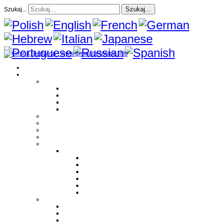
Szukaj...
Szukaj...
Strona Główna
O gminie
Sołectwa
Bestwina
Bestwinka
Janowice
Kaniów
Magazyn Gminny
Oświata
Kultura
Zdrowie
Sport
Liga Siatkówki
Regulamin Ligi
Składy drużyn
Terminarz rozgrywek
Tabela i wyniki
Blog uczestników Ligi
Siatkówka plażowa
Parafie
Bestwina
Bestwinka
Janowice