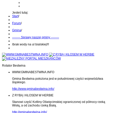
Kontakt z administratorem
Wyślij wiadomość na Alert24
Jesteś tutaj:
Start
/
Forum
/
Gmina
/
-------- Sprawy naszej gminy --------
/
brak wody na ul bialskiej!!!
Rotator Bestwina
WWW.GMINABESTWINA.INFO
Gmina Bestwina położona jest w południowej części województwa
śląskiego.
http://www.gminabestwina.info/
Z RYBĄ I KŁOSEM W HERBIE
Stanowi część Kotliny Oświęcimskiej ograniczonej od północy rzeką
Wisłą, a od zachodu rzeką Białą.
http://gminabestwina.info/