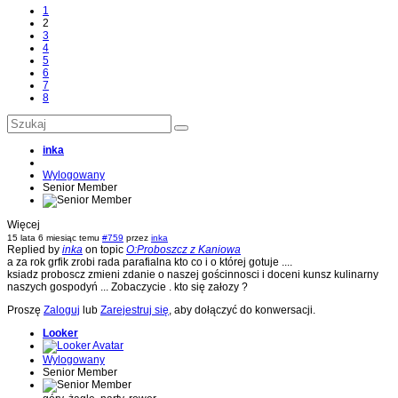
1
2
3
4
5
6
7
8
inka
Wylogowany
Senior Member
Więcej
15 lata 6 miesiąc temu
#759
przez
inka
Replied by
inka
on topic
O:Proboszcz z Kaniowa
a za rok grfik zrobi rada parafialna kto co i o której gotuje ....
ksiadz proboscz zmieni zdanie o naszej gościnnosci i doceni kunsz kulinarny
naszych gospodyń ... Zobaczycie . kto się załozy ?
Proszę
Zaloguj
lub
Zarejestruj się
, aby dołączyć do konwersacji.
Looker
Wylogowany
Senior Member