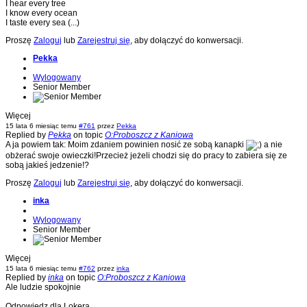
I hear every tree
I know every ocean
I taste every sea (...)
Proszę
Zaloguj
lub
Zarejestruj się
, aby dołączyć do konwersacji.
Pekka
Wylogowany
Senior Member
Więcej
15 lata 6 miesiąc temu
#761
przez
Pekka
Replied by
Pekka
on topic
O:Proboszcz z Kaniowa
A ja powiem tak: Moim zdaniem powinien nosić ze sobą kanapki
a nie
obżerać swoje owieczki!Przecież jeżeli chodzi się do pracy to zabiera się ze
sobą jakieś jedzenie!?
Proszę
Zaloguj
lub
Zarejestruj się
, aby dołączyć do konwersacji.
inka
Wylogowany
Senior Member
Więcej
15 lata 6 miesiąc temu
#762
przez
inka
Replied by
inka
on topic
O:Proboszcz z Kaniowa
Ale ludzie spokojnie
Odpowiedz dla Lokera