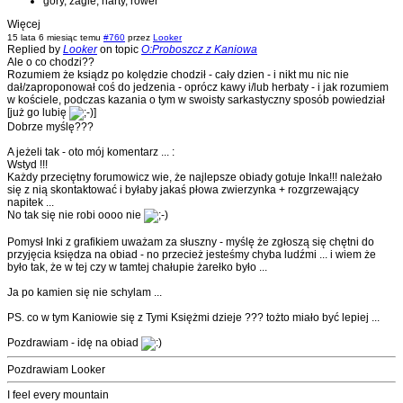
góry, żagle, narty, rower
Więcej
15 lata 6 miesiąc temu
#760
przez
Looker
Replied by
Looker
on topic
O:Proboszcz z Kaniowa
Ale o co chodzi??
Rozumiem że ksiądz po kolędzie chodził - cały dzien - i nikt mu nic nie
dał/zaproponował coś do jedzenia - oprócz kawy i/lub herbaty - i jak rozumiem
w kościele, podczas kazania o tym w swoisty sarkastyczny sposób powiedział
[już go lubię
]
Dobrze myślę???
A jeżeli tak - oto mój komentarz ... :
Wstyd !!!
Każdy przeciętny forumowicz wie, że najlepsze obiady gotuje Inka!!! należało
się z nią skontaktować i byłaby jakaś płowa zwierzynka + rozgrzewający
napitek ...
No tak się nie robi oooo nie
Pomysł Inki z grafikiem uważam za słuszny - myślę że zgłoszą się chętni do
przyjęcia księdza na obiad - no przecież jesteśmy chyba ludźmi ... i wiem że
było tak, że w tej czy w tamtej chałupie żarełko było ...
Ja po kamien się nie schylam ...
PS. co w tym Kaniowie się z Tymi Księżmi dzieje ??? tożto miało być lepiej ...
Pozdrawiam - idę na obiad
Pozdrawiam Looker
I feel every mountain