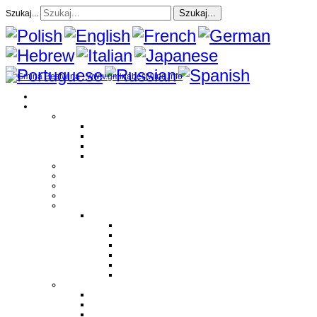
Szukaj...
Szukaj...
Strona Główna
O gminie
Sołectwa
Bestwina
Bestwinka
Janowice
Kaniów
Magazyn Gminny
Oświata
Kultura
Zdrowie
Sport
Liga Siatkówki
Regulamin Ligi
Składy drużyn
Terminarz rozgrywek
Tabela i wyniki
Blog uczestników Ligi
Siatkówka plażowa
Parafie
Bestwina
Bestwinka
Janowice