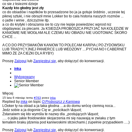
co sie z ksiezmi dzieje
Kazdy kto głodny jest zły
co do obiadów i napitków to przesadzone bo ja ja gotuje śrddnio , uczesie tej
piknej sztuki, i nie obraził mnie Lokker bo to cała historia naszych rozmów ...
o jadle i winie , dziczyżnie itp.
a co do krytyki i obrazania sie to czy nie lepije powiedziec wprost niz
obgdaywac za plecami. Ja KSIEDZA PROBOSZCA PRZYJAĆ NA KOLĘDZIE W
KANIOWIE NIE MOGŁAM ALE CZEMU MU OBIADU NIE UGOTOWAC SKORO
CHCE ...
A CO DO PRZYSMAKÓW KANIOW TO POLECAM KARPIA ( PO ZYDOWSKU
LUB TRADYCYJNEJ PANIERCE LUB WEDZONY ....PYCHA NO I CABERNET
MIMO ŻE ZA CIEZKI DLA RYBY)
Proszę
Zaloguj
lub
Zarejestruj się
, aby dołączyć do konwersacji.
inka
Wylogowany
Senior Member
Więcej
15 lata 6 miesiąc temu
#763
przez
inka
Replied by
inka
on topic
O:Proboszcz z Kaniowa
LOoker ty na obiad a ja taka głodna ....a do domu wrócę ciemną noca...
Jedz sobie a ja dogonie Cię w ,,pościkach \&quot;
Zstanaiwm się kto wymśla te nazwy dla ,,postujących \&quot;
..... o jejku jakie froidowskie skojarzenia mi się nauwają w zwiaku z tym
tematem braku jdzenia pod kaniwoskimi strzechami.( zupełnie przypadkiem .....)
Proszę
Zaloguj
lub
Zarejestruj się
, aby dołączyć do konwersacji.