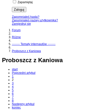
Zapamiętaj
Zaloguj
Zapomniałeś hasła?
Zapomniałeś nazwy użytkownika?
Zarejestruj się
Forum
Różne
-------- Tematy internautów --------
Proboszcz z Kaniowa
Proboszcz z Kaniowa
start
Poprzedni artykuł
1
2
3
4
5
6
7
8
Następny artykuł
koniec