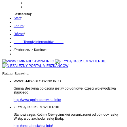
Kontakt z administratorem
Wyślij wiadomość na Alert24
Jesteś tutaj:
Start
/
Forum
/
Różne
/
-------- Tematy internautów --------
/
Proboszcz z Kaniowa
Rotator Bestwina
WWW.GMINABESTWINA.INFO
Gmina Bestwina położona jest w południowej części województwa
śląskiego.
http://www.gminabestwina.info/
Z RYBĄ I KŁOSEM W HERBIE
Stanowi część Kotliny Oświęcimskiej ograniczonej od północy rzeką
Wisłą, a od zachodu rzeką Białą.
http://gminabestwina.info/