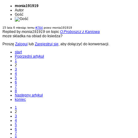
monia191919
Autor
Gość
15 lata 6 miesiąc temu
#764
przez
monia191919
Replied by
monia191919
on topic
O:Proboszcz z Kaniowa
moze skladka na obiad do ksiedza?
Proszę
Zaloguj
lub
Zarejestruj się
, aby dołączyć do konwersacji.
start
Poprzedni artykuł
1
2
3
4
5
6
7
8
Następny artykuł
koniec
1
2
3
4
5
6
7
8