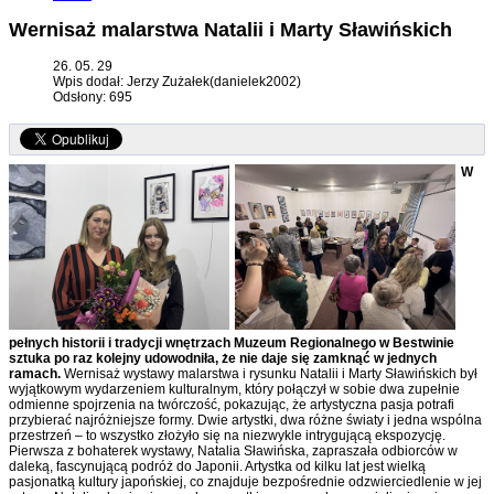
Wernisaż malarstwa Natalii i Marty Sławińskich
26. 05. 29
Wpis dodał: Jerzy Zużałek(danielek2002)
Odsłony: 695
W
pełnych historii i tradycji wnętrzach Muzeum Regionalnego w Bestwinie
sztuka po raz kolejny udowodniła, że nie daje się zamknąć w jednych
ramach.
Wernisaż wystawy malarstwa i rysunku Natalii i Marty Sławińskich był
wyjątkowym wydarzeniem kulturalnym, który połączył w sobie dwa zupełnie
odmienne spojrzenia na twórczość, pokazując, że artystyczna pasja potrafi
przybierać najróżniejsze formy. Dwie artystki, dwa różne światy i jedna wspólna
przestrzeń – to wszystko złożyło się na niezwykle intrygującą ekspozycję.
Pierwsza z bohaterek wystawy, Natalia Sławińska, zapraszała odbiorców w
daleką, fascynującą podróż do Japonii. Artystka od kilku lat jest wielką
pasjonatką kultury japońskiej, co znajduje bezpośrednie odzwierciedlenie w jej