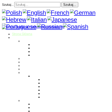
Szukaj...
Szukaj...
Strona Główna
O gminie
Sołectwa
Bestwina
Bestwinka
Janowice
Kaniów
Magazyn Gminny
Oświata
Kultura
Zdrowie
Sport
Liga Siatkówki
Regulamin Ligi
Składy drużyn
Terminarz rozgrywek
Tabela i wyniki
Blog uczestników Ligi
Siatkówka plażowa
Parafie
Bestwina
Bestwinka
Janowice