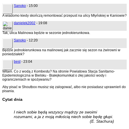
Sanoko
- 15:00
A wiadomo kiedy skończą remontować przepust na ulicy Młyńskiej w Kaniowie?
danielek2002
- 19:08
Tak, ulica Malinowa będzie w sezonie jednokierunkowa.
Sanoko
- 12:20
Będzie jednokierunkowa na malinowej jak zacznie się sezon na żwirowni w
poniedziałek?
best
- 23:04
Witam. Co z wodą z Kombestu? Na stronie Powiatowa Stacja Sanitarno-
Epidemiologiczna w Bielsku - Białejkomunikat o złej jakości wody i
ograniczeniach w spożywaniu?
Aby pisać w Shoutbox musisz się zalogować, albo nie posiadasz uprawnień do
pisania.
Cytat dnia
I niech sobie będą wszyscy mądrzy ze swoimi
rozumami, a ja z moją miłością niech sobie będę głupi.
(E. Stachura)