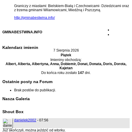
Graniczy z miastami: Bielskiem-Białą i Czechowicami- Dziedzicami oraz
z trzema gminami Wilamowicami, Miedźną i Pszczyną.
http://gminabestwina.info/
GMINABESTWINA.INFO
Kalendarz imienin
7 Sierpnia 2026
Piątek
Imieniny obchodzą:
Albert, Alberta, Albertyna, Anna, Dobiemir, Donat, Donata, Doris, Dorota,
Kajetan
Do końca roku zostało
147
dni.
Ostatnie posty na Forum
Brak postów do publikacji.
Nasza Galeria
Shout Box
danielek2002
- 07:56
Już skończyli, można jeździć od wtorku.