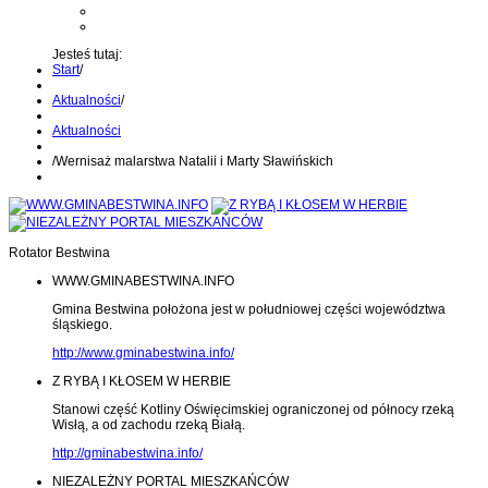
Kontakt z administratorem
Wyślij wiadomość na Alert24
Jesteś tutaj:
Start
/
Aktualności
/
Aktualności
/
Wernisaż malarstwa Natalii i Marty Sławińskich
Rotator Bestwina
WWW.GMINABESTWINA.INFO
Gmina Bestwina położona jest w południowej części województwa
śląskiego.
http://www.gminabestwina.info/
Z RYBĄ I KŁOSEM W HERBIE
Stanowi część Kotliny Oświęcimskiej ograniczonej od północy rzeką
Wisłą, a od zachodu rzeką Białą.
http://gminabestwina.info/
NIEZALEŻNY PORTAL MIESZKAŃCÓW