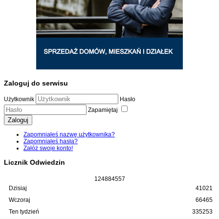
Zaloguj do serwisu
Użytkownik
Hasło
Zapamiętaj
Zaloguj
Zapomniałeś nazwę użytkownika?
Zapomniałeś hasła?
Załóż swoje konto!
Licznik Odwiedzin
1
2
4
8
8
4
5
5
7
Dzisiaj
41021
Wczoraj
66465
Ten tydzień
335253