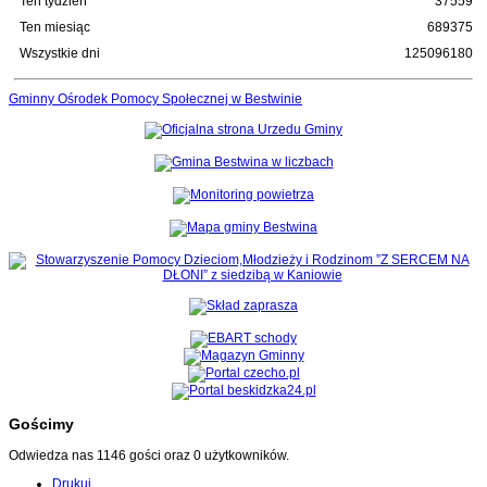
Ten tydzień
37559
Ten miesiąc
689375
Wszystkie dni
125096180
Gminny Ośrodek Pomocy Społecznej w Bestwinie
Gościmy
Odwiedza nas 1146 gości oraz 0 użytkowników.
Drukuj