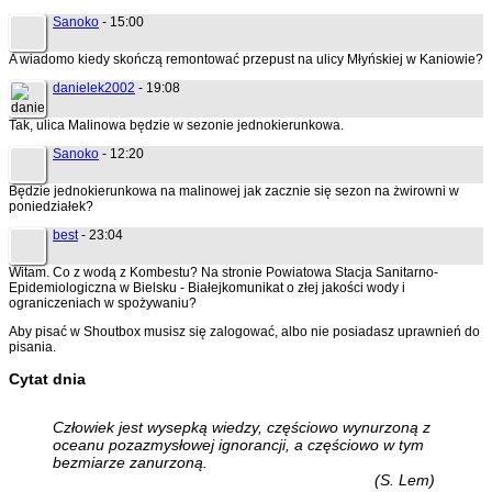
Sanoko
- 15:00
A wiadomo kiedy skończą remontować przepust na ulicy Młyńskiej w Kaniowie?
danielek2002
- 19:08
Tak, ulica Malinowa będzie w sezonie jednokierunkowa.
Sanoko
- 12:20
Będzie jednokierunkowa na malinowej jak zacznie się sezon na żwirowni w
poniedziałek?
best
- 23:04
Witam. Co z wodą z Kombestu? Na stronie Powiatowa Stacja Sanitarno-
Epidemiologiczna w Bielsku - Białejkomunikat o złej jakości wody i
ograniczeniach w spożywaniu?
Aby pisać w Shoutbox musisz się zalogować, albo nie posiadasz uprawnień do
pisania.
Cytat dnia
Człowiek jest wysepką wiedzy, częściowo wynurzoną z
oceanu pozazmysłowej ignorancji, a częściowo w tym
bezmiarze zanurzoną.
(S. Lem)