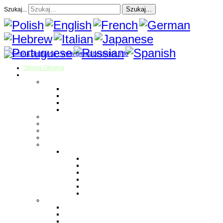
Szukaj...
Szukaj...
Strona Główna
O gminie
Sołectwa
Bestwina
Bestwinka
Janowice
Kaniów
Magazyn Gminny
Oświata
Kultura
Zdrowie
Sport
Liga Siatkówki
Regulamin Ligi
Składy drużyn
Terminarz rozgrywek
Tabela i wyniki
Blog uczestników Ligi
Siatkówka plażowa
Parafie
Bestwina
Bestwinka
Janowice