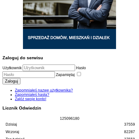
Zaloguj do serwisu
Użytkownik
Hasło
Zapamiętaj
Zaloguj
Zapomniałeś nazwę użytkownika?
Zapomniałeś hasła?
Załóż swoje konto!
Licznik Odwiedzin
1
2
5
0
9
6
1
8
0
Dzisiaj
37559
Wczoraj
82287