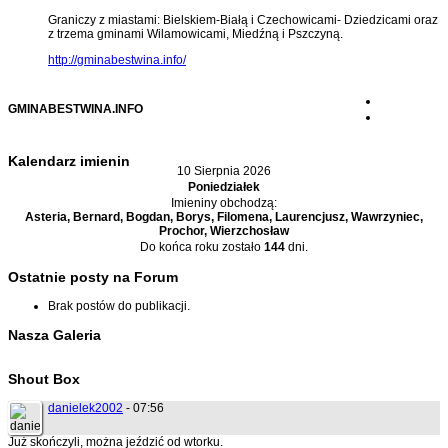
Graniczy z miastami: Bielskiem-Białą i Czechowicami- Dziedzicami oraz
z trzema gminami Wilamowicami, Miedźną i Pszczyną.
http://gminabestwina.info/
GMINABESTWINA.INFO
Kalendarz imienin
10 Sierpnia 2026
Poniedziałek
Imieniny obchodzą:
Asteria, Bernard, Bogdan, Borys, Filomena, Laurencjusz, Wawrzyniec,
Prochor, Wierzchosław
Do końca roku zostało
144
dni.
Ostatnie posty na Forum
Brak postów do publikacji.
Nasza Galeria
Shout Box
danielek2002
- 07:56
Już skończyli, można jeździć od wtorku.