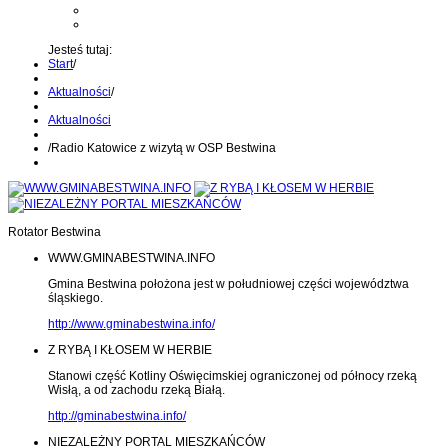
Kontakt z administratorem
Wyślij wiadomość na Alert24
Jesteś tutaj:
Start
/
Aktualności
/
Aktualności
/
Radio Katowice z wizytą w OSP Bestwina
Rotator Bestwina
WWW.GMINABESTWINA.INFO
Gmina Bestwina położona jest w południowej części województwa
śląskiego.
http://www.gminabestwina.info/
Z RYBĄ I KŁOSEM W HERBIE
Stanowi część Kotliny Oświęcimskiej ograniczonej od północy rzeką
Wisłą, a od zachodu rzeką Białą.
http://gminabestwina.info/
NIEZALEŻNY PORTAL MIESZKAŃCÓW