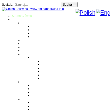
Szukaj...
Szukaj...
Strona Główna
O gminie
Sołectwa
Bestwina
Bestwinka
Janowice
Kaniów
Magazyn Gminny
Oświata
Kultura
Zdrowie
Sport
Liga Siatkówki
Regulamin Ligi
Składy drużyn
Terminarz rozgrywek
Tabela i wyniki
Blog uczestników Ligi
Siatkówka plażowa
Parafie
Bestwina
Bestwinka
Janowice
Kaniów
Monografie OSP
OSP Bestwina
OSP Bestwinka
OSP Janowice