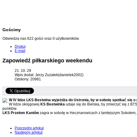
Gościmy
Odwiedza nas 622 gości oraz 0 użytkowników.
Drukuj
E-mail
Zapowiedź piłkarskiego weekendu
21. 10. 29
Wpis dodał: Jerzy Zużałek(danielek2002)
Odsłony: 20981
W IV lidze LKS Bestwina wyjeżdża do Ustronia, by w sobotę spotkać się o g
W lidze okręgowej
KS Bestwinka
udaje się do Bielska, by zmierzyć się z BTS
punktów.
LKS Przełom Kaniów
zagra w sobotę w Hecznarowicach z tamtejszym Sokołem, po
Poprzedni artykuł
Następny artykuł