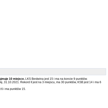
ajmuje 10 miejsce.
LKS Bestwina jest 15 i ma na koncie 9 punktów.
ę, 31.10.2021. Rekord II jest na 3 miejscu, ma 30 punktów, KSB jest 14 i ma 6
 6 i ma punktów 15.