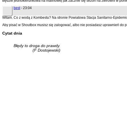
Będzie jednokierunkowa na malinowej jak zacznie się sezon na żwirowni w poni
best
- 23:04
Witam. Co z wodą z Kombestu? Na stronie Powiatowa Stacja Sanitarno-Epidemiol
Aby pisać w Shoutbox musisz się zalogować, albo nie posiadasz uprawnień do p
Cytat dnia
Błędy to droga do prawdy.
(F Dostojewski)