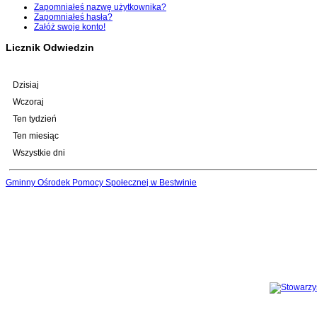
Zapomniałeś nazwę użytkownika?
Zapomniałeś hasła?
Załóż swoje konto!
Licznik Odwiedzin
Dzisiaj
Wczoraj
Ten tydzień
Ten miesiąc
Wszystkie dni
Gminny Ośrodek Pomocy Społecznej w Bestwinie