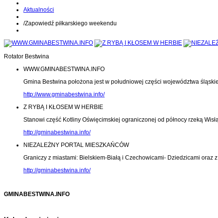
Aktualności
/
Zapowiedź piłkarskiego weekendu
Rotator Bestwina
WWW.GMINABESTWINA.INFO
Gmina Bestwina położona jest w południowej części województwa śląski
http://www.gminabestwina.info/
Z RYBĄ I KŁOSEM W HERBIE
Stanowi część Kotliny Oświęcimskiej ograniczonej od północy rzeką Wisłą
http://gminabestwina.info/
NIEZALEŻNY PORTAL MIESZKAŃCÓW
Graniczy z miastami: Bielskiem-Białą i Czechowicami- Dziedzicami oraz
http://gminabestwina.info/
GMINABESTWINA.INFO