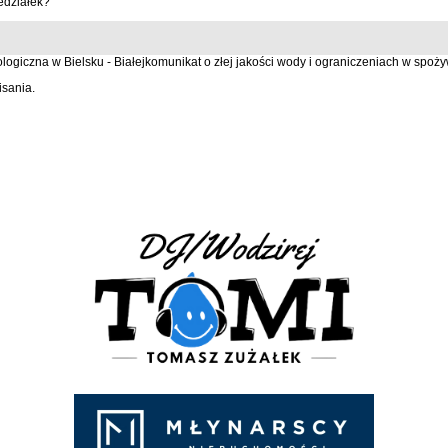
edziałek?
ogiczna w Bielsku - Białejkomunikat o złej jakości wody i ograniczeniach w spoż
isania.