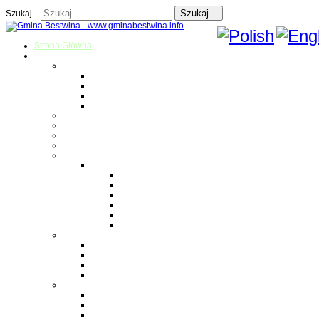
Szukaj...
Szukaj...
Strona Główna
O gminie
Sołectwa
Bestwina
Bestwinka
Janowice
Kaniów
Magazyn Gminny
Oświata
Kultura
Zdrowie
Sport
Liga Siatkówki
Regulamin Ligi
Składy drużyn
Terminarz rozgrywek
Tabela i wyniki
Blog uczestników Ligi
Siatkówka plażowa
Parafie
Bestwina
Bestwinka
Janowice
Kaniów
Monografie OSP
OSP Bestwina
OSP Bestwinka
OSP Janowice