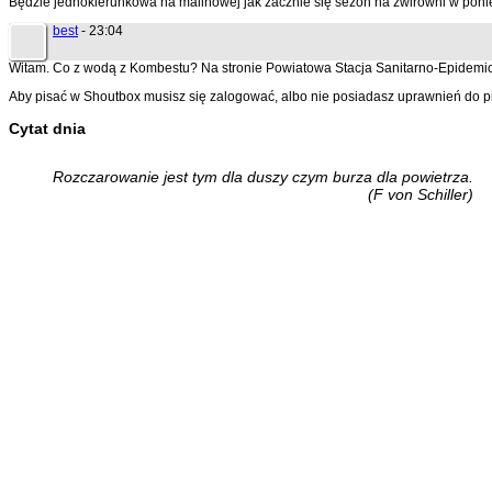
Będzie jednokierunkowa na malinowej jak zacznie się sezon na żwirowni w poni
best
- 23:04
Witam. Co z wodą z Kombestu? Na stronie Powiatowa Stacja Sanitarno-Epidemiol
Aby pisać w Shoutbox musisz się zalogować, albo nie posiadasz uprawnień do p
Cytat dnia
Rozczarowanie jest tym dla duszy czym burza dla powietrza.
(F von Schiller)