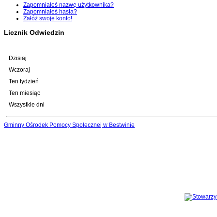
Zapomniałeś nazwę użytkownika?
Zapomniałeś hasła?
Załóż swoje konto!
Licznik Odwiedzin
Dzisiaj
Wczoraj
Ten tydzień
Ten miesiąc
Wszystkie dni
Gminny Ośrodek Pomocy Społecznej w Bestwinie