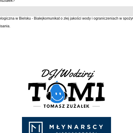
edziałek?
ogiczna w Bielsku - Białejkomunikat o złej jakości wody i ograniczeniach w spoż
isania.