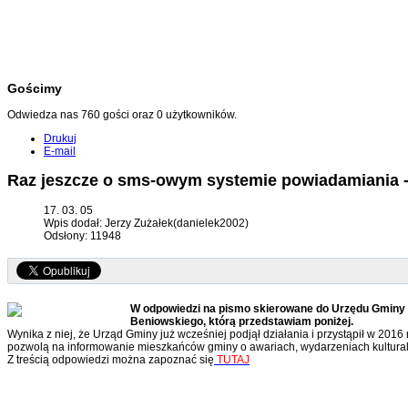
Gościmy
Odwiedza nas 760 gości oraz 0 użytkowników.
Drukuj
E-mail
Raz jeszcze o sms-owym systemie powiadamiania 
17. 03. 05
Wpis dodał: Jerzy Zużałek(danielek2002)
Odsłony: 11948
W odpowiedzi na pismo skierowane do Urzędu Gminy w
Beniowskiego, którą przedstawiam poniżej.
Wynika z niej, że Urząd Gminy już wcześniej podjął działania i przystąpił w 201
pozwolą na informowanie mieszkańców gminy o awariach, wydarzeniach kulturaln
Z treścią odpowiedzi można zapoznać się
TUTAJ