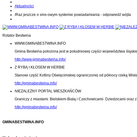
Aktualności
/
Raz jeszcze o sms-owym systemie powiadamiania - odpowiedź wójta
Rotator Bestwina
WWW.GMINABESTWINA.INFO
Gmina Bestwina położona jest w południowej części województwa śląski
http://www.gminabestwina.info/
Z RYBĄ I KŁOSEM W HERBIE
Stanowi część Kotliny Oświęcimskiej ograniczonej od północy rzeką Wisłą
http://gminabestwina.info/
NIEZALEŻNY PORTAL MIESZKAŃCÓW
Graniczy z miastami: Bielskiem-Białą i Czechowicami- Dziedzicami oraz
http://gminabestwina.info/
GMINABESTWINA.INFO